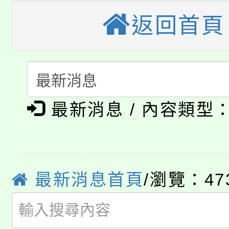
車」活動
返回首頁
公告本校115學年度第
生本土語及新住民語歌
公告本校115學年度第
代理(課)教師甄選結果(
轉知中國文化大學推廣
代理(課)教師甄選結果(
淨零綠生活教案入校路
《TA101》溝通分析
最新消息 / 內容類型
115年食農教育專業人
會
程，歡迎學生輔導中心
學期銜接期間理賠案件
程
心理、諮商輔導、社會
淨零綠領人才培育課程
最新消息首頁
/瀏覽：47
學籍身 分審查程序及
系所師生報名參加。
公告本校115學年度第1
版