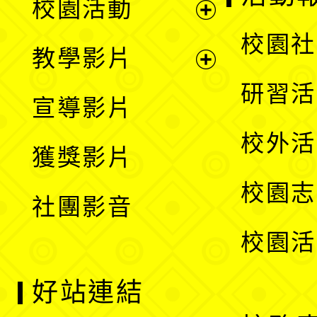
校園活動
開
展
校園社
教學影片
選
開
展
研習活
宣導影片
單
選
開
校外活
獲獎影片
單
選
校園志
社團影音
單
校園活
好站連結