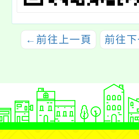
←
前往上一頁
前往下