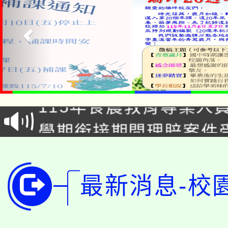
淨零綠生活教案入校路
115年食農教育專業人
會
學期銜接期間理賠案件
程
淨零綠領人才培育課程
學籍身 分審查程序及
公告本校115學年度第1
最新消息-校
版
「2026金融保險知識
代理(課)教師甄選結果(
桃園市115學年度學生