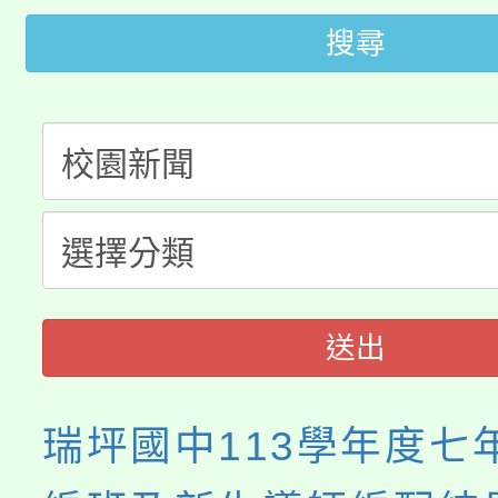
「2026金融保險知識
代理(課)教師甄選結果(
搜尋
桃園市115學年度學生
車」活動
公告本校115學年度第
生本土語及新住民語歌
公告本校115學年度第
代理(課)教師甄選結果(
轉知中國文化大學推廣
代理(課)教師甄選結果(
《TA101》溝通分析
程，歡迎學生輔導中心
送出
心理、諮商輔導、社會
瑞坪國中113學年度七
系所師生報名參加。