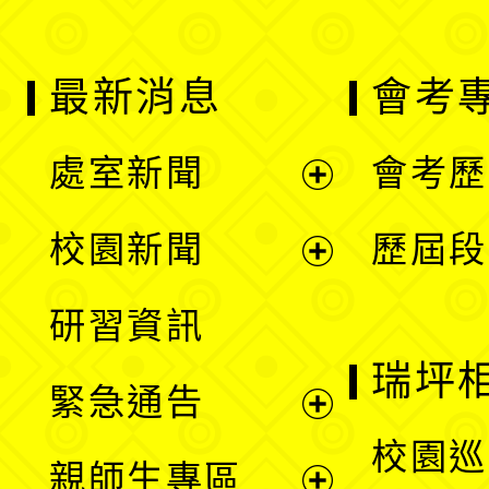
最新消息
會考
處室新聞
會考歷
展
校園新聞
歷屆段
開
展
研習資訊
選
開
瑞坪
緊急通告
單
選
展
校園巡
親師生專區
單