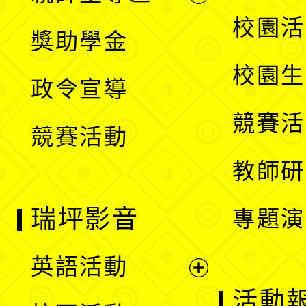
開
展
校園活
獎助學金
選
開
校園生
政令宣導
單
選
競賽活
競賽活動
單
教師研
瑞坪影音
專題演
英語活動
展
活動