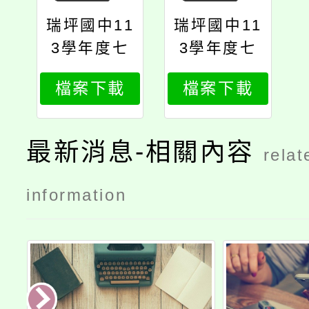
瑞坪國中11
瑞坪國中11
3學年度七
3學年度七
年級新生編
年級新生班
檔案下載
檔案下載
班結果公告
級導師編配
用
結果公告用
最新消息-相關內容
relat
information