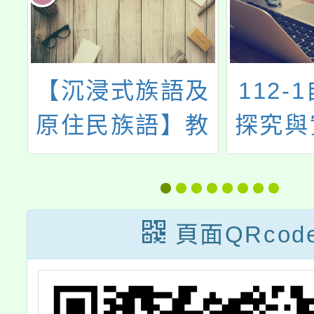
【沉浸式族語及
112-
年
原住民族語】教
探究與
學
學專業培訓系列
教法及
課程
工
頁面QRcod