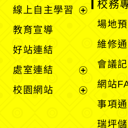
校務
線上自主學習
展
場地預
教育宣導
開
維修通
好站連結
選
會議記
處室連結
單
展
網站F
校園網站
開
展
事項通
選
開
瑞坪儲