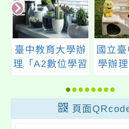
業
臺中教育大學辦
國立臺
理「A2數位學習
學辦理
才
工作坊(二)－因
國民中
實
材網之數學素養
文專題
與互動題」線上
課程」
頁面QRcod
研習