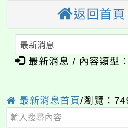
大園自造教育及科技中心
視費優惠，中低收入戶
返回首頁
大溪自造教育及科技中心
份教師增能研習
半價優惠，詳情可洽有
淨零綠生活教案入校路
份教師研習
者。
115年食農教育專業人
會
「本色祭」8/29、30
程
最新消息 / 內容類型
8/21下午1時於龍潭區
場熱烈登場!
YOUNG桃局內行報名
徵才活動。
最新消息首頁
/瀏覽：74
8月14至27日，桃園
局官網。
115年桃園市運動會8/1
開!