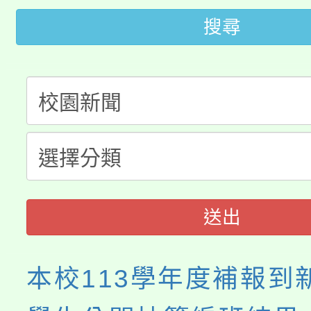
桃園市低收入戶享有免
田徑場及游泳池舉行。
搜尋
大園自造教育及科技中心
視費優惠，中低收入戶
大溪自造教育及科技中心
份教師增能研習
半價優惠，詳情可洽有
淨零綠生活教案入校路
份教師研習
者。
115年食農教育專業人
會
程
送出
本校113學年度補報到