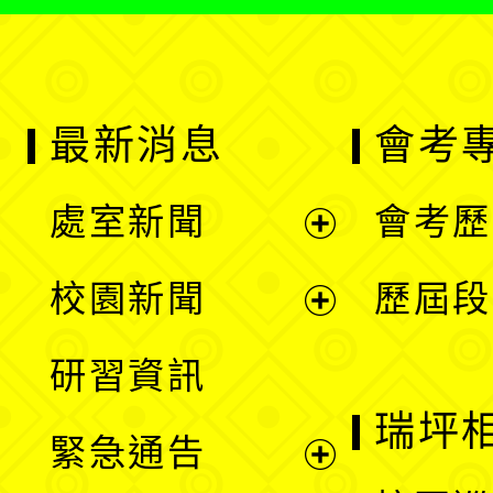
最新消息
會考
處室新聞
會考歷
展
校園新聞
歷屆段
開
展
研習資訊
選
開
瑞坪
緊急通告
單
選