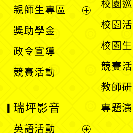
展
校園巡
親師生專區
單
開
展
校園活
獎助學金
選
開
校園生
政令宣導
單
選
競賽活
競賽活動
單
教師研
瑞坪影音
專題演
英語活動