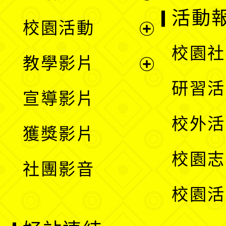
展
活動
校園活動
開
展
校園社
教學影片
選
開
展
研習活
宣導影片
單
選
開
校外活
獲獎影片
單
選
校園志
社團影音
單
校園活