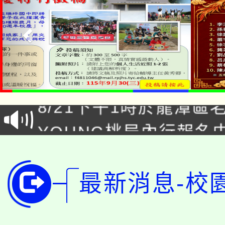
「本色祭」8/29、30
8/21下午1時於龍潭區
場熱烈登場!
YOUNG桃局內行報名
徵才活動。
8月14至27日，桃園
局官網。
115年桃園市運動會8/1
開!
最新消息-校
桃園市低收入戶享有免
田徑場及游泳池舉行。