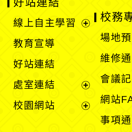
好站連結
校務
線上自主學習
展
場地預
教育宣導
開
維修通
好站連結
選
會議記
處室連結
單
展
網站F
校園網站
開
展
事項通
選