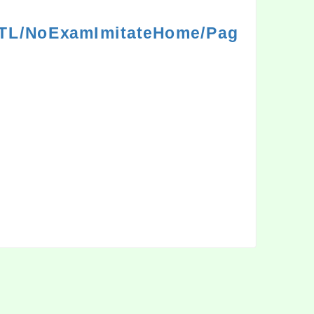
e_TL/NoExamImitateHome/Pag