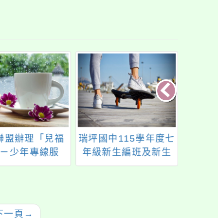
聯盟辦理「兒福
瑞坪國中115學年度七
桃園市
－少年專線服
年級新生編班及新生
國民
，歡迎利用。
導師編配結果
專業
推動
域議
培訓-
下一頁
→