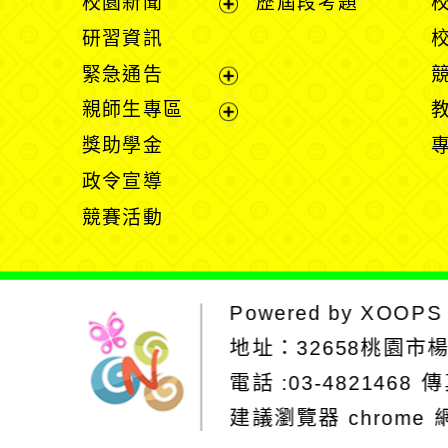
校園新聞
歷屆段考題
開
展
研習資訊
選
開
緊急通告
單
選
展
親師生專區
單
開
展
獎助學金
選
開
政令宣導
單
選
競賽活動
單
Powered by
XOOPS
地址：
32658桃園市
電話 :03-4821468
傳
建議瀏覽器 chrome
網站設計：Neil