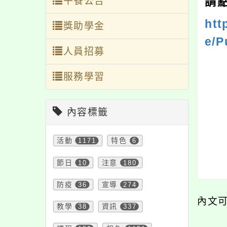
請
午餐公告
htt
獎助學金
e/P
人員招募
服務學習
內容標籤
活動
1171
特色
6
節日
10
注意
180
防疫
36
宣導
274
內文
教學
38
資訊
337