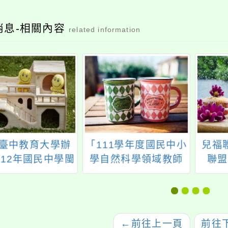
消息-相關內容
related information
臺中教育大學辦
「111學年度國民中小
兒福
112年國民中學閩
學自然科學領域教師
聯盟
文專題講座研習
探究課程設計與執行
務」
程」修正計畫
能力提升計畫」
←
前往上一頁
前往