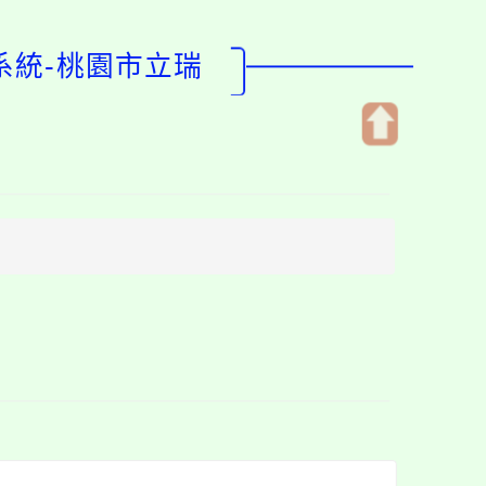
系統-桃園市立瑞
開
啟
上
方
區
塊