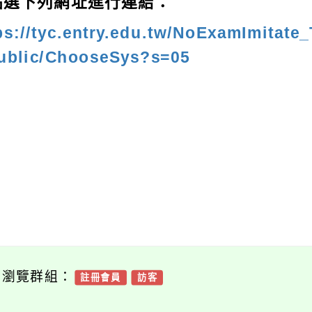
點選下列網址進行連結：
ps://tyc.entry.edu.tw/NoExamImitat
ublic/ChooseSys?s=05
可瀏覽群組：
註冊會員
訪客