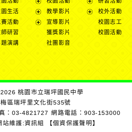
校園活動
校園活動
研習活動
開
展
展
校園生活
教學影片
校外活動
選
開
開
展
展
競賽活動
宣導影片
校園志工
單
選
選
開
開
展
教師研習
獲獎影片
校園活動
單
單
選
選
開
專題演講
社團影音
單
單
選
單
2026
桃園市立瑞坪國民中學
楊梅區瑞坪里文化街535號
真：03-4821727
網路電話：903-153000
網站維護:資訊組
【個資保護聲明】