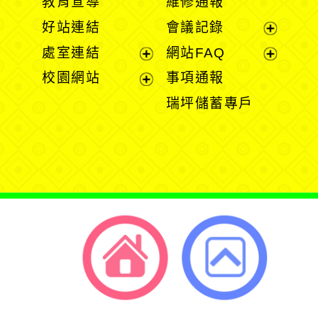
教育宣導
維修通報
開
開
好站連結
會議記錄
選
選
展
處室連結
網站FAQ
單
單
開
展
展
校園網站
事項通報
選
開
開
展
瑞坪儲蓄專戶
單
選
選
開
單
單
選
單
返回首頁
返回頂端