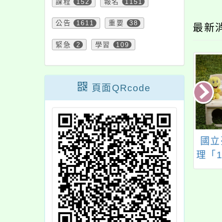
課程
152
報名
1151
公告
1611
重要
38
最新
緊急
2
學習
109
頁面QRcode
年級免試入學志願
國立清華大學師資培
國立
選填系統
育中心人才資料庫建
理「
置事宜
南語
課