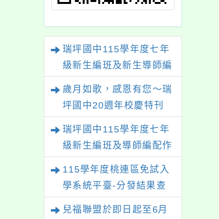
瑞坪國中115學年度七年
級新生編班及新生導師編
配結果
歲月如歌，感恩有您～瑞
坪國中20週年校慶特刊
【熱烈徵稿中】
瑞坪國中115學年度七年
級新生編班及導師編配作
業公告
115學年度桃連區免試入
學系統平臺-分發結果查
詢
兒福聯盟於即日起至6月