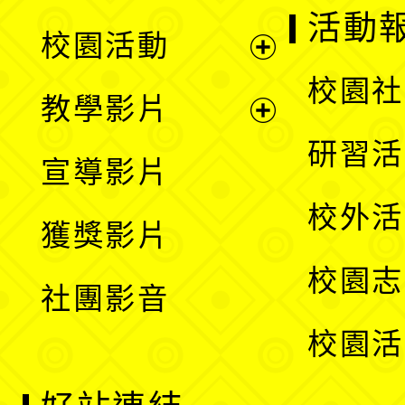
展
活動
校園活動
開
展
校園社
教學影片
選
開
展
研習活
宣導影片
單
選
開
校外活
獲獎影片
單
選
校園志
社團影音
單
校園活