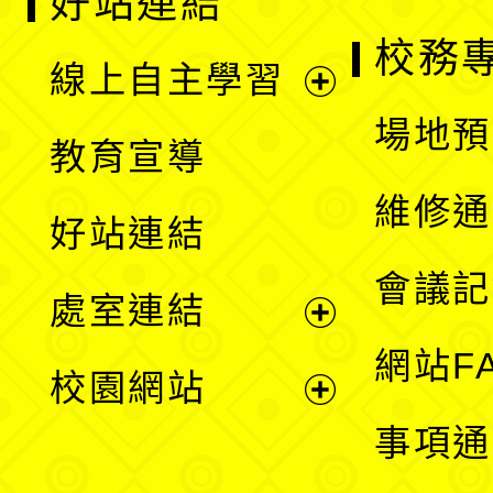
好站連結
校務
線上自主學習
展
場地預
教育宣導
開
維修通
好站連結
選
會議記
處室連結
單
展
網站F
校園網站
開
展
事項通
選