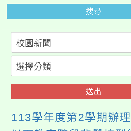
桃園市低收入戶享有免
田徑場及游泳池舉行。
搜尋
大園自造教育及科技中心
視費優惠，中低收入戶
大溪自造教育及科技中心
份教師增能研習
半價優惠，詳情可洽有
淨零綠生活教案入校路
份教師研習
者。
115年食農教育專業人
會
程
送出
113學年度第2學期辦