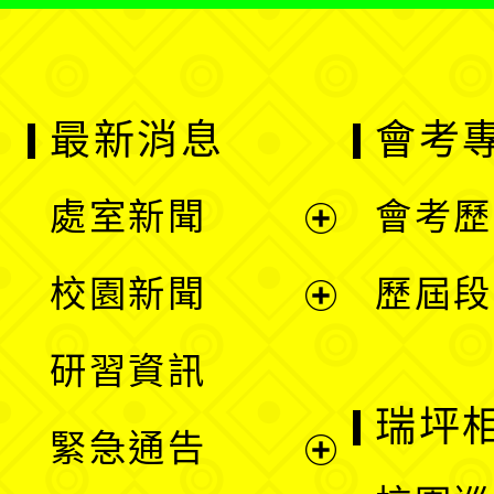
最新消息
會考
處室新聞
會考歷
展
校園新聞
歷屆段
開
展
研習資訊
選
開
瑞坪
緊急通告
單
選