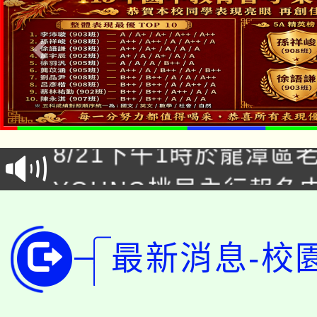
「本色祭」8/29、30
8/21下午1時於龍潭區
場熱烈登場!
YOUNG桃局內行報名
徵才活動。
8月14至27日，桃園
局官網。
115年桃園市運動會8/1
開!
最新消息-校
桃園市低收入戶享有免
田徑場及游泳池舉行。