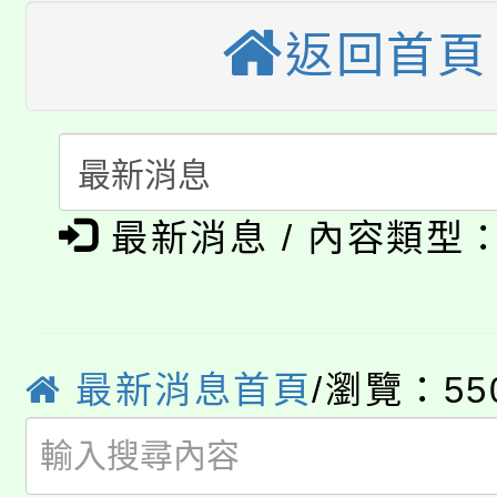
大園自造教育及科技中心
視費優惠，中低收入戶
返回首頁
大溪自造教育及科技中心
份教師增能研習
半價優惠，詳情可洽有
淨零綠生活教案入校路
份教師研習
者。
115年食農教育專業人
會
「本色祭」8/29、30
程
最新消息 / 內容類型
8/21下午1時於龍潭區
場熱烈登場!
YOUNG桃局內行報名
徵才活動。
最新消息首頁
/瀏覽：55
8月14至27日，桃園
局官網。
115年桃園市運動會8/1
開!