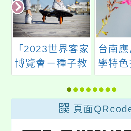
大
「2023世界客家
台南應
音
博覽會－種子教
學特色
作
師研習活動計
入學
畫」
頁面QRcod