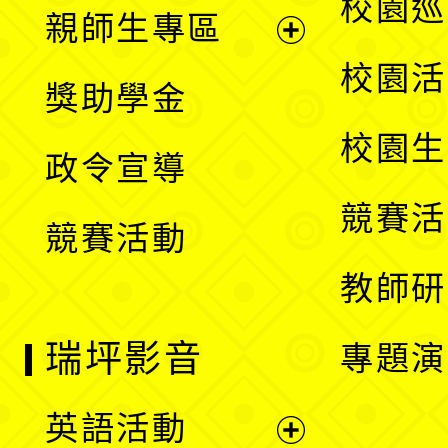
展
校園巡
親師生專區
單
開
展
校園活
獎助學金
選
開
校園生
政令宣導
單
選
競賽活
競賽活動
單
教師研
瑞坪影音
專題演
英語活動