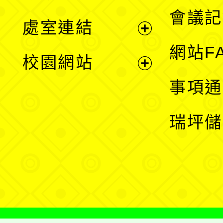
選
會議記
處室連結
單
展
網站F
校園網站
開
展
事項通
選
開
瑞坪儲
單
選
單