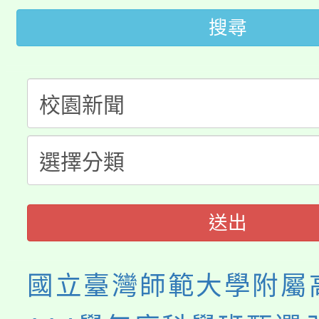
公告本校115學年度第
代理(課)教師甄選結果(
搜尋
轉知中國文化大學推廣
代理(課)教師甄選結果(
轉知苗栗縣政府辦理11
《TA101》溝通分析
桃園市115學年度學生
縣市「校園短影音徵選
程，歡迎學生輔導中心
「桃園市補助參觀特色
要點
門員」簡章及活動海報
心理、諮商輔導、社會
展演活動實施計畫」
踴躍報名參加。
系所師生報名參加。
送出
國立臺灣師範大學附屬