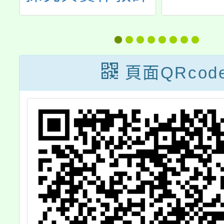
究
工作坊-碳排危機
行
(公民與社會科、
」
跨科場)
頁面QRcod