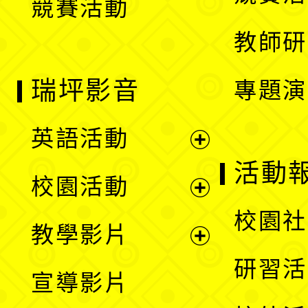
競賽活動
單
教師研
瑞坪影音
專題演
英語活動
展
活動
校園活動
開
展
校園社
教學影片
選
開
展
研習活
宣導影片
單
選
開