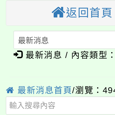
轉知中國文化大學推廣
代理(課)教師甄選結果(
返回首頁
轉知苗栗縣政府辦理11
《TA101》溝通分析
桃園市115學年度學生
縣市「校園短影音徵選
程，歡迎學生輔導中心
「桃園市補助參觀特色
要點
門員」簡章及活動海報
心理、諮商輔導、社會
淨零綠領人才培育課程
展演活動實施計畫」
最新消息 / 內容類型
踴躍報名參加。
系所師生報名參加。
公告本校115學年度第1
「2026金融保險知識
代理(課)教師甄選結果(
最新消息首頁
/瀏覽：49
桃園市115學年度學生
車」活動
公告本校115學年度第
生本土語及新住民語歌