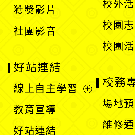
校外活
獲獎影片
單
選
校園志
社團影音
單
校園活
好站連結
校務
線上自主學習
展
場地預
教育宣導
開
維修通
好站連結