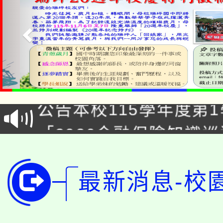
淨零綠領人才培育課程
公告本校115學年度第1
「2026金融保險知識
代理(課)教師甄選結果(
桃園市115學年度學生
車」活動
公告本校115學年度第
最新消息-校
生本土語及新住民語歌
公告本校115學年度第
代理(課)教師甄選結果(