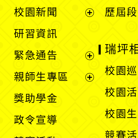
展
校園新聞
歷屆段
開
展
研習資訊
選
開
瑞坪
緊急通告
單
選
展
校園巡
親師生專區
單
開
展
校園活
獎助學金
選
開
校園生
政令宣導
單
選
競賽活