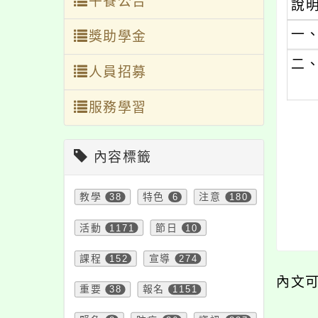
午餐公告
說
一
獎助學金
二
人員招募
服務學習
內容標籤
教學
38
特色
6
注意
180
活動
1171
節日
10
課程
152
宣導
274
內文
重要
38
報名
1151