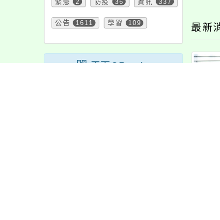
緊急
2
防疫
36
資訊
337
公告
1611
學習
109
最新
頁面QRcode
下雜誌教育基金會
臺師大辦理「112-1學
11
天下雜誌辦理「創
習歷程檔案與課程學
力測
教案分享會」教師
習成果工作坊」
研習