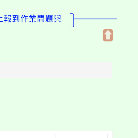
線上報到作業問題與
開
啟
上
方
區
塊