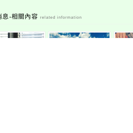
消息-相關內容
related information
2年9月「華語文能
112學年度試模擬志願
校長
驗」正式考試事
選填系統
中心
宜
人才
←
前往上一頁
前往