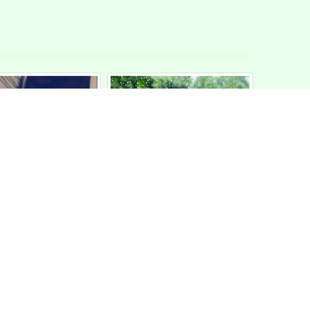
及教師專業發展
孔廟忠烈祠聯合管理
【沉
辦理「專業回饋
所訂於113年12月7日
民族
培訓實施計畫」
(星期六)辦理2024桃
園市孔廟祈福還願活
動
下一頁
→