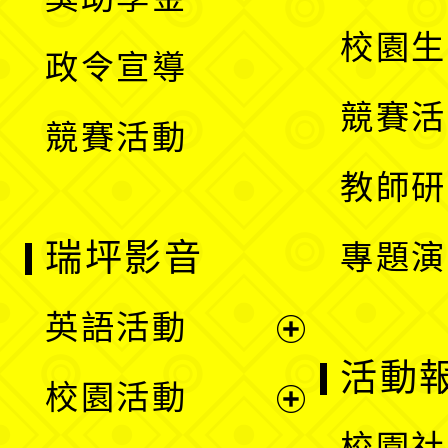
選
開
校園生
政令宣導
單
選
競賽活
競賽活動
單
教師研
瑞坪影音
專題演
英語活動
展
活動
校園活動
開
展
校園社