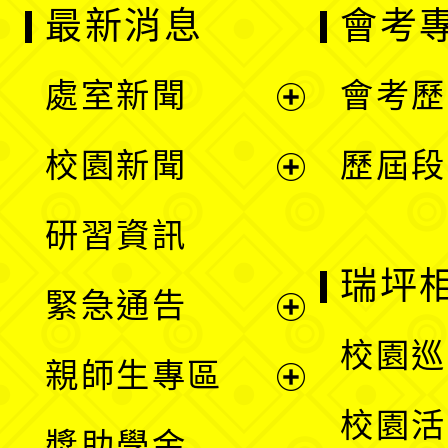
最新消息
會考
處室新聞
會考歷
展
校園新聞
歷屆段
開
展
研習資訊
選
開
瑞坪
緊急通告
單
選
展
校園巡
親師生專區
單
開
展
校園活
獎助學金