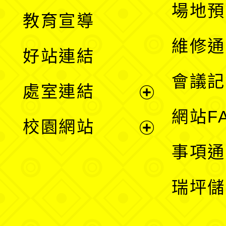
展
場地預
教育宣導
開
維修通
好站連結
選
會議記
處室連結
單
展
網站F
校園網站
開
展
事項通
選
開
瑞坪儲
單
選