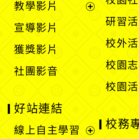
教學影片
選
開
展
研習活
宣導影片
單
選
開
校外活
獲獎影片
單
選
校園志
社團影音
單
校園活
好站連結
校務
線上自主學習