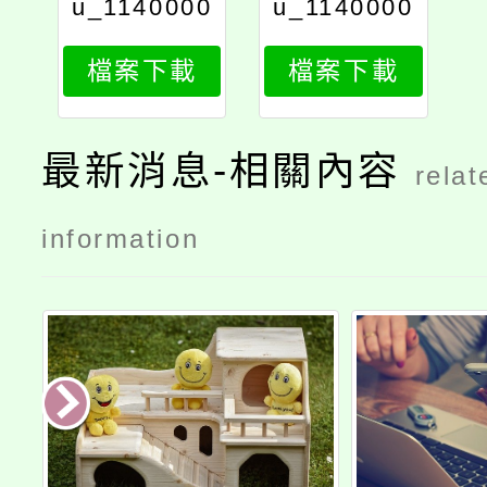
u_1140000
u_1140000
801_attach
801_attach
檔案下載
檔案下載
2
1
最新消息-相關內容
relat
information