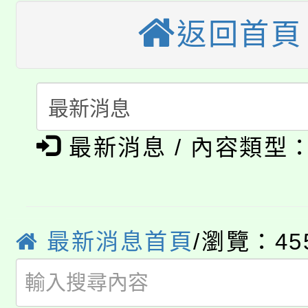
轉知苗栗縣政府辦理11
《TA101》溝通分析
返回首頁
桃園市115學年度學生
縣市「校園短影音徵選
程，歡迎學生輔導中心
「桃園市補助參觀特色
要點
門員」簡章及活動海報
心理、諮商輔導、社會
115年度「教育部表揚
展演活動實施計畫」
踴躍報名參加。
系所師生報名參加。
公告本校115學年度第1
最新消息 / 內容類型
義教育推展貢獻獎」
「2026金融保險知識
代理(課)教師甄選結果(
桃園市115學年度學生
車」活動
最新消息首頁
/瀏覽：45
公告本校115學年度第
生本土語及新住民語歌
公告本校115學年度第
代理(課)教師甄選結果(