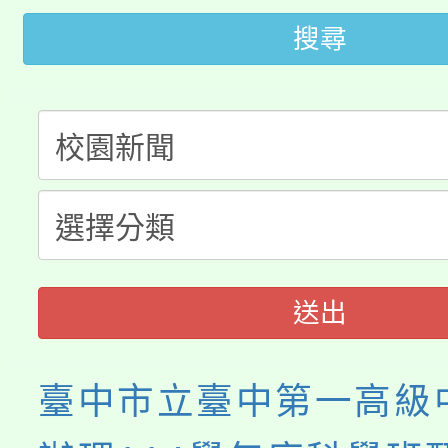
轉知中國文化大學推廣
代理(課)教師甄選結果(
搜尋
轉知苗栗縣政府辦理11
《TA101》溝通分析
桃園市115學年度學生
縣市「校園短影音徵選
程，歡迎學生輔導中心
「桃園市補助參觀特色
要點
門員」簡章及活動海報
心理、諮商輔導、社會
115年度「教育部表揚
展演活動實施計畫」
踴躍報名參加。
系所師生報名參加。
義教育推展貢獻獎」
送出
臺中市立臺中第一高級