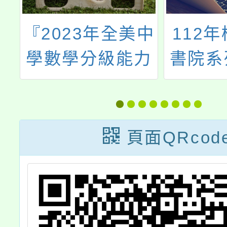
『2023年全美中
112
的
學數學分級能力
書院系
及
測驗
喙鼓
幅
AMC10A/12A＆
藝
AMC10B/12B』
頁面QRcod
台灣區測驗考試
授