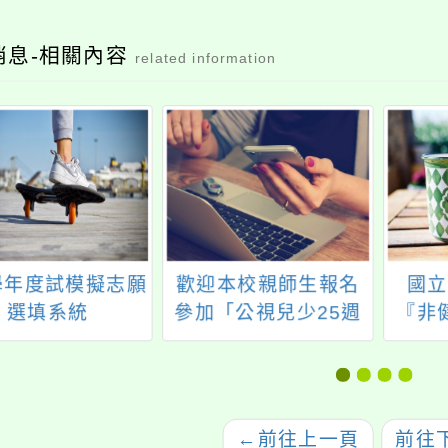
消息-相關內容
related information
3學年度試模擬志願
歡迎本校親師生報名
國立
選填系統
參加「公視兒少25週
『非
年系列節目試映X座談
師』
會」，敬請查照。
畫之
←
前往上一頁
前往