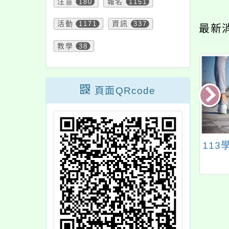
注意
180
報名
1151
活動
1171
資訊
337
最新
教學
38
頁面QRcode
年級學力檢測線上
財團法人語言訓練測
11
問卷填答系統
驗中心「全民英檢」
各級測驗報名中