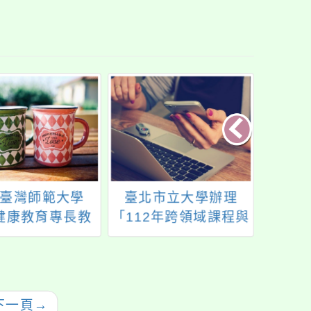
臺灣師範大學
臺北市立大學辦理
112
健康教育專長教
「112年跨領域課程與
國民
教學專業能力計
教學領導國際學術研
族文
健康教育關鍵36
討會暨各區工作坊」
小時課程
下一頁
→