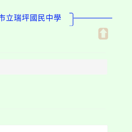
園市立瑞坪國民中學
開
啟
上
方
區
塊