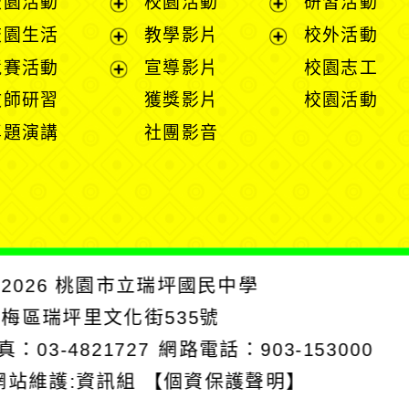
校園活動
校園活動
研習活動
開
展
展
校園生活
教學影片
校外活動
選
開
開
展
展
競賽活動
宣導影片
校園志工
單
選
選
開
開
展
教師研習
獲獎影片
校園活動
單
單
選
選
開
專題演講
社團影音
單
單
選
單
2026
桃園市立瑞坪國民中學
楊梅區瑞坪里文化街535號
真：03-4821727
網路電話：903-153000
網站維護:資訊組
【個資保護聲明】