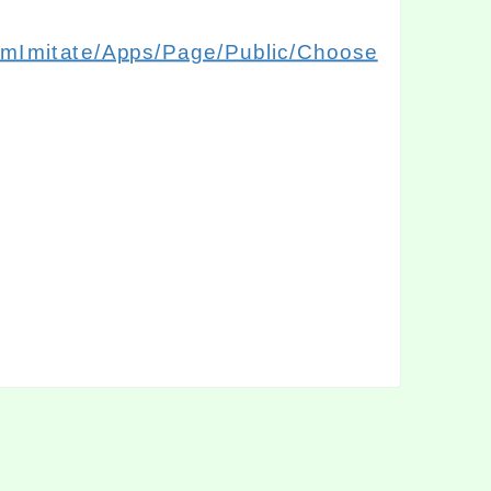
amImitate/Apps/Page/Public/Choose