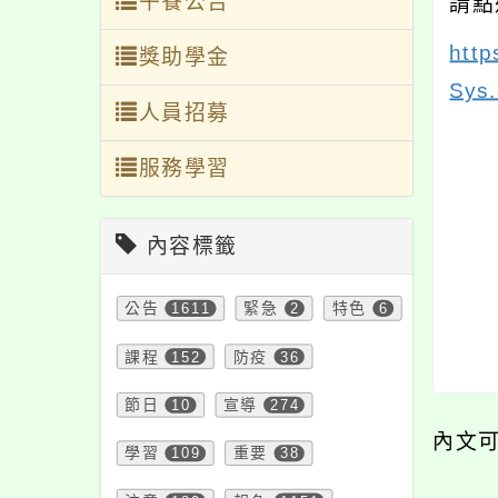
午餐公告
請點
http
獎助學金
Sys
人員招募
服務學習
內容標籤
公告
1611
緊急
2
特色
6
課程
152
防疫
36
節日
10
宣導
274
內文
學習
109
重要
38