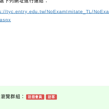
選下列網址進行連結：
s://tyc.entry.edu.tw/NoExamImitate_TL/NoEx
.aspx
可瀏覽群組：
註冊會員
訪客