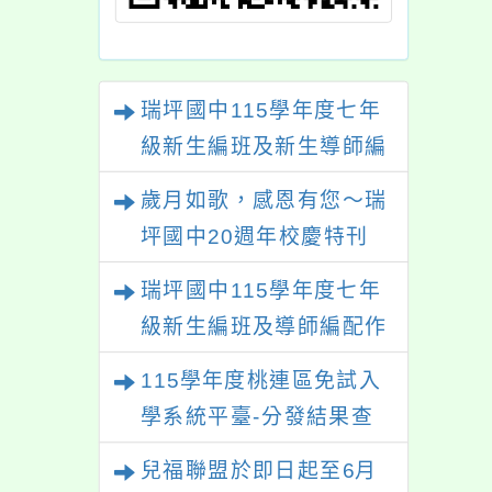
瑞坪國中115學年度七年
級新生編班及新生導師編
配結果
歲月如歌，感恩有您～瑞
坪國中20週年校慶特刊
【熱烈徵稿中】
瑞坪國中115學年度七年
級新生編班及導師編配作
業公告
115學年度桃連區免試入
學系統平臺-分發結果查
詢
兒福聯盟於即日起至6月