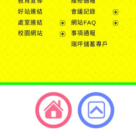
教育宣導
維修通報
開
開
好站連結
會議記錄
選
選
展
處室連結
網站FAQ
單
單
開
展
展
校園網站
事項通報
選
開
開
展
瑞坪儲蓄專戶
單
選
選
開
單
單
選
單
返回首頁
返回頂端