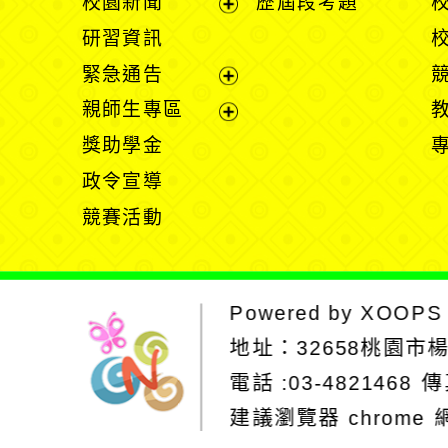
校園新聞
歷屆段考題
開
展
研習資訊
選
開
緊急通告
單
選
展
親師生專區
單
開
展
獎助學金
選
開
政令宣導
單
選
競賽活動
單
Powered by
XOOPS
地址：
32658桃園市
電話 :03-4821468
傳
建議瀏覽器 chrome
網站設計：Neil