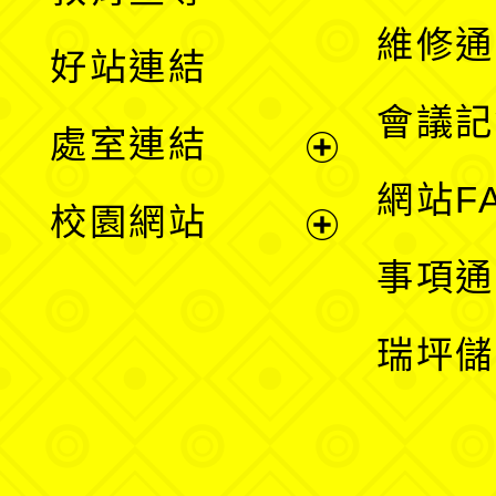
開
維修通
好站連結
選
會議記
處室連結
單
展
網站F
校園網站
開
展
事項通
選
開
瑞坪儲
單
選
單