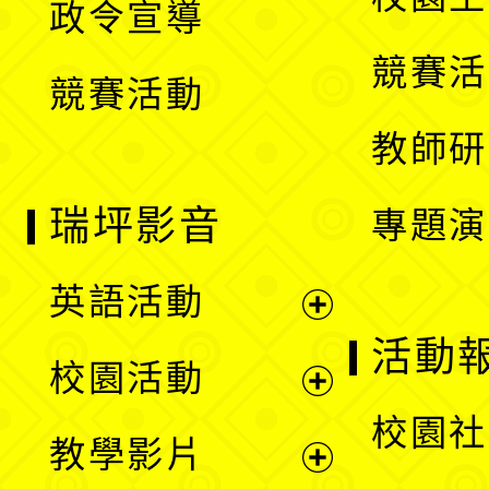
政令宣導
單
選
競賽活
競賽活動
單
教師研
瑞坪影音
專題演
英語活動
展
活動
校園活動
開
展
校園社
教學影片
選