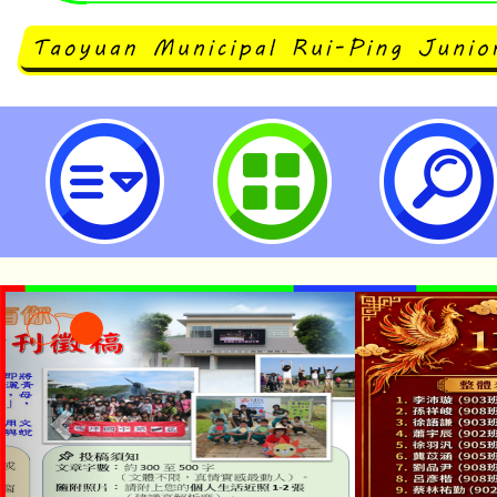
neilrpjhstyc網站設計者：徐嘉裕 N