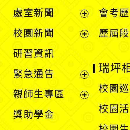
處室新聞
會考歷
展
校園新聞
歷屆段
開
展
研習資訊
選
開
瑞坪
緊急通告
單
選
展
校園巡
親師生專區
單
開
展
校園活
獎助學金
選
開
校園生