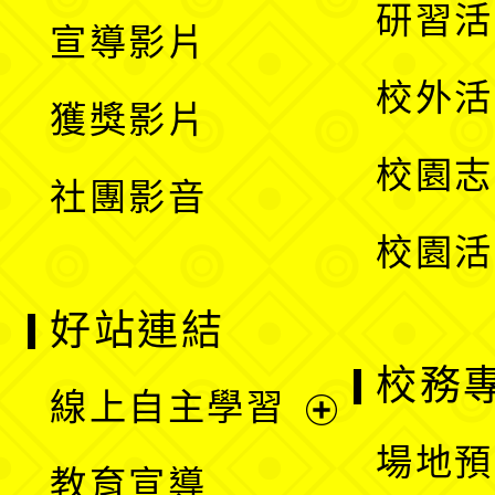
開
展
研習活
宣導影片
單
選
開
校外活
獲獎影片
單
選
校園志
社團影音
單
校園活
好站連結
校務
線上自主學習
展
場地預
教育宣導