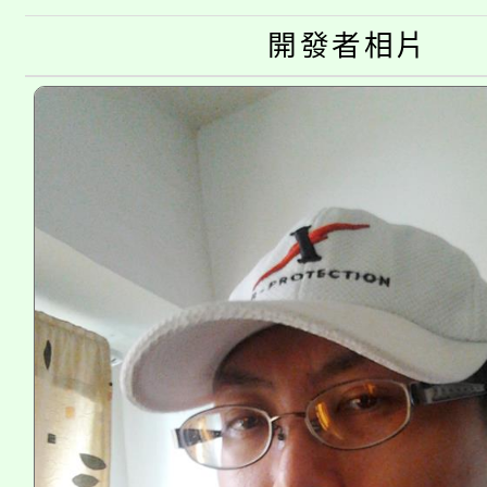
淨零綠生活教案入校路
份教師研習
者。
開發者相片
115年食農教育專業人
會
程