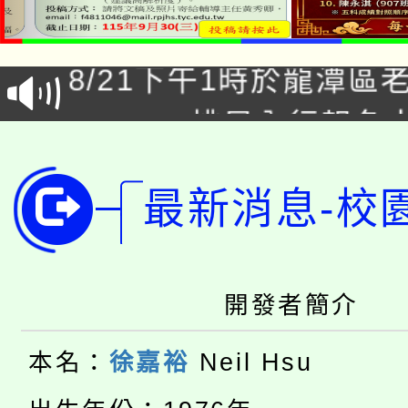
「本色祭」8/29、30
8/21下午1時於龍潭區
場熱烈登場!
YOUNG桃局內行報名
徵才活動。
8月14至27日，桃園
局官網。
最新消息-校
115年桃園市運動會8/1
開!
桃園市低收入戶享有免
田徑場及游泳池舉行。
大園自造教育及科技中心
視費優惠，中低收入戶
開發者簡介
大溪自造教育及科技中心
份教師增能研習
半價優惠，詳情可洽有
本名：
徐嘉裕
Neil Hsu
淨零綠生活教案入校路
份教師研習
者。