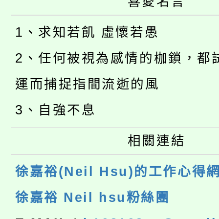
喜愛名言
1、求知若飢 虛懷若愚
2、任何被視為感情的枷鎖，都
運而捕捉指間流逝的風
3、自強不息
相關連結
徐嘉裕(Neil Hsu)的工作心得
徐嘉裕 Neil hsu粉絲團