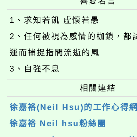
喜愛名言
1、求知若飢 虛懷若愚
2、任何被視為感情的枷鎖，都
運而捕捉指間流逝的風
3、自強不息
相關連結
徐嘉裕(Neil Hsu)的工作心得
徐嘉裕 Neil hsu粉絲團