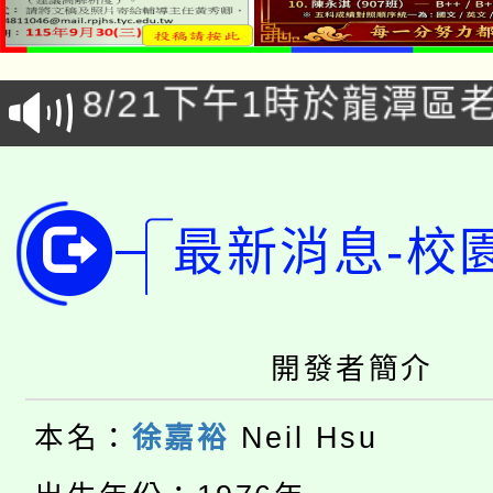
「本色祭」8/29、30
8/21下午1時於龍潭區
場熱烈登場!
YOUNG桃局內行報名
徵才活動。
8月14至27日，桃園
局官網。
最新消息-校
115年桃園市運動會8/1
開!
桃園市低收入戶享有免
田徑場及游泳池舉行。
大園自造教育及科技中心
視費優惠，中低收入戶
開發者簡介
大溪自造教育及科技中心
份教師增能研習
半價優惠，詳情可洽有
本名：
徐嘉裕
Neil Hsu
淨零綠生活教案入校路
份教師研習
者。