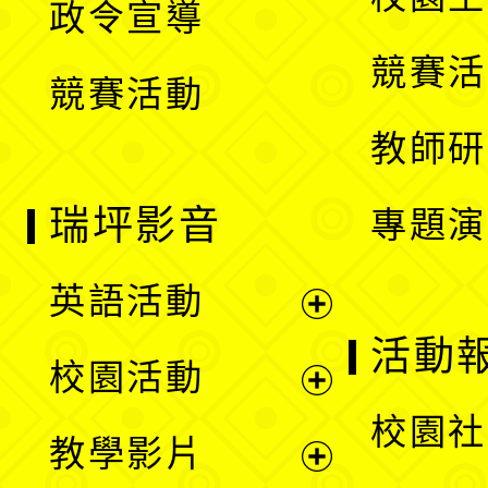
政令宣導
單
選
競賽活
競賽活動
單
教師研
瑞坪影音
專題演
英語活動
展
活動
校園活動
開
展
校園社
教學影片
選