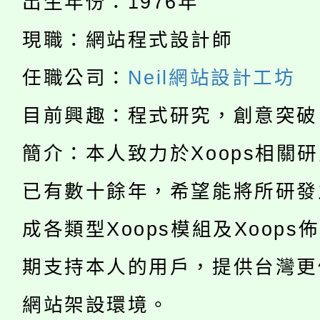
出生年份：1976年
115年食農教育專業人
會
現職：網站程式設計師
「本色祭」8/29、30
程
任職公司：
Neil網站設計工坊
8/21下午1時於龍潭區
場熱烈登場!
目前興趣：程式研究，創意突破
YOUNG桃局內行報名
徵才活動。
簡介：本人致力於Xoops相關
8月14至27日，桃園
局官網。
已有數十餘年，希望能將所研發
115年桃園市運動會8/1
開!
成各類型Xoops模組及Xoops
桃園市低收入戶享有免
田徑場及游泳池舉行。
期支持本人的用戶，提供台灣更
大園自造教育及科技中心
視費優惠，中低收入戶
網站架設環境。
大溪自造教育及科技中心
份教師增能研習
半價優惠，詳情可洽有