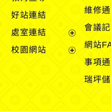
開
維修通
好站連結
選
會議記
處室連結
單
展
網站F
校園網站
開
展
事項通
選
開
瑞坪儲
單
選
單