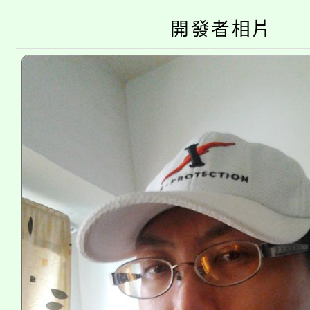
淨零綠生活教案入校路
份教師研習
開發者相片
者。
115年食農教育專業人
會
程