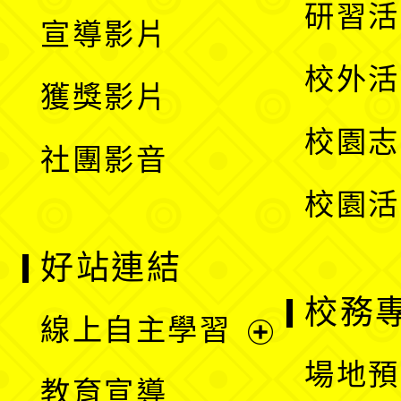
開
展
研習活
宣導影片
單
選
開
校外活
獲獎影片
單
選
校園志
社團影音
單
校園活
好站連結
校務
線上自主學習
展
場地預
教育宣導