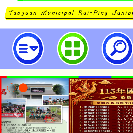
neilrpjhstyc網站設計者：徐嘉裕 N