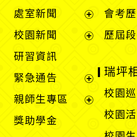
處室新聞
會考歷
展
校園新聞
歷屆段
開
展
研習資訊
選
開
瑞坪
緊急通告
單
選
展
校園巡
親師生專區
單
開
展
校園活
獎助學金
選
開
校園生