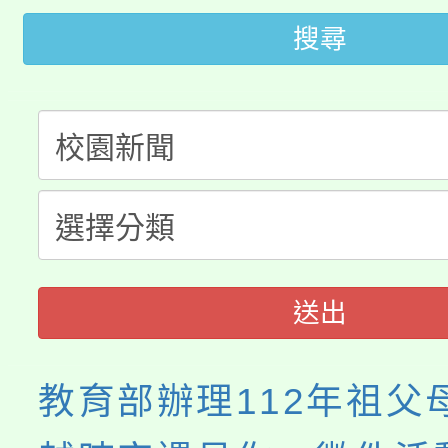
115年桃園市運動會8/1
開!
搜尋
桃園市低收入戶享有免
田徑場及游泳池舉行。
大園自造教育及科技中心
視費優惠，中低收入戶
大溪自造教育及科技中心
份教師增能研習
半價優惠，詳情可洽有
淨零綠生活教案入校路
份教師研習
者。
會
送出
教育部辦理112年祖父