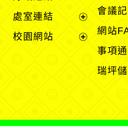
選
會議記
處室連結
單
展
網站F
校園網站
開
展
事項通
選
開
瑞坪儲
單
選
單