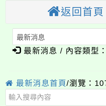
桃園市低收入戶享有免
田徑場及游泳池舉行。
返回首頁
大園自造教育及科技中心
視費優惠，中低收入戶
大溪自造教育及科技中心
份教師增能研習
半價優惠，詳情可洽有
淨零綠生活教案入校路
份教師研習
者。
公告本校115學年度第1
會
最新消息 / 內容類型
「本色祭」8/29、30
代理(課)教師甄選結果
8/21下午1時於龍潭區
場熱烈登場!
告(尚有缺額)
最新消息首頁
/瀏覽：10
YOUNG桃局內行報名
徵才活動。
8月14至27日，桃園
局官網。