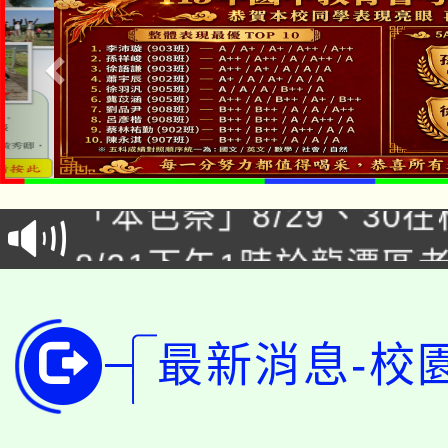
公告本校115學年度第1
「本色祭」8/29、30
代理(課)教師甄選結果
8/21下午1時於龍潭區
場熱烈登場!
告(尚有缺額)
YOUNG桃局內行報名
徵才活動。
8月14至27日，桃園
局官網。
最新消息-校
115年桃園市運動會8/1
開!