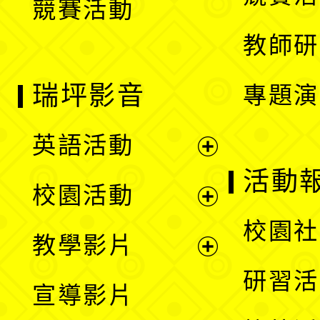
競賽活動
單
教師研
瑞坪影音
專題演
英語活動
展
活動
校園活動
開
展
校園社
教學影片
選
開
展
研習活
宣導影片
單
選
開