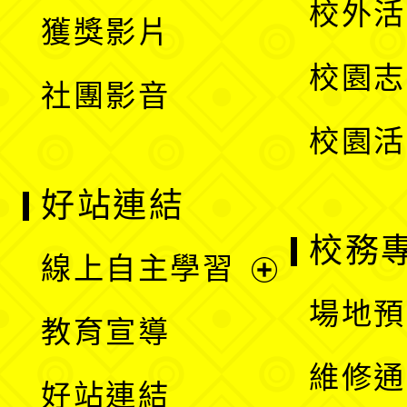
校外活
獲獎影片
單
選
校園志
社團影音
單
校園活
好站連結
校務
線上自主學習
展
場地預
教育宣導
開
維修通
好站連結