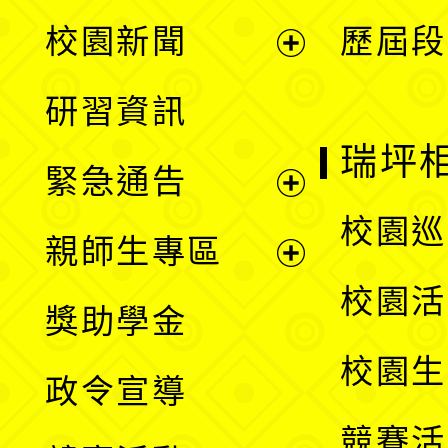
展
校園新聞
歷屆段
開
展
研習資訊
選
開
瑞坪
緊急通告
單
選
展
校園巡
親師生專區
單
開
展
校園活
獎助學金
選
開
校園生
政令宣導
單
選
競賽活