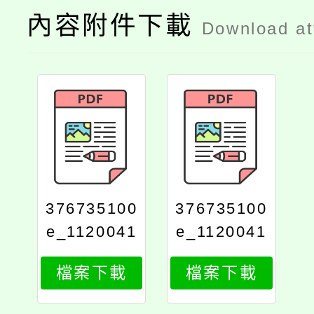
內容附件下載
Download a
376735100
376735100
e_1120041
e_1120041
047_attach
047_print
檔案下載
檔案下載
1