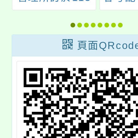
年12月7日(星期
特殊
六)辦理2024桃
炎」疫
園市孔廟祈福還
生及家
頁面QRcod
願活動