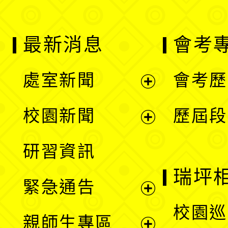
最新消息
會考
處室新聞
會考歷
展
校園新聞
歷屆段
開
展
研習資訊
選
開
瑞坪
緊急通告
單
選
展
校園巡
親師生專區
單