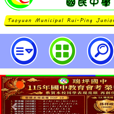
歡迎本校親師生報名參加「公視兒少
目試映X座談會」，敬請查照。-桃
中學