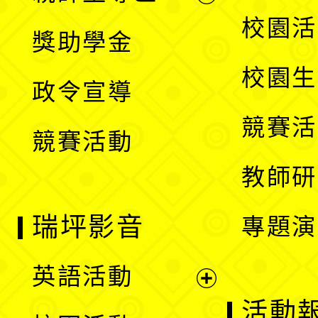
開
展
校園活
獎助學金
選
開
校園生
政令宣導
單
選
競賽活
競賽活動
單
教師研
瑞坪影音
專題演
英語活動
展
活動