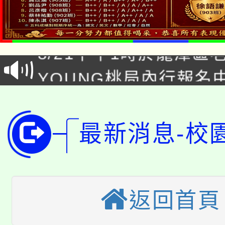
「本色祭」8/29、30
8/21下午1時於龍潭區
場熱烈登場!
YOUNG桃局內行報名
徵才活動。
8月14至27日，桃園
局官網。
115年桃園市運動會8/1
開!
最新消息-校
桃園市低收入戶享有免
田徑場及游泳池舉行。
大園自造教育及科技中心
視費優惠，中低收入戶
大溪自造教育及科技中心
返回首頁
份教師增能研習
半價優惠，詳情可洽有
淨零綠生活教案入校路
份教師研習