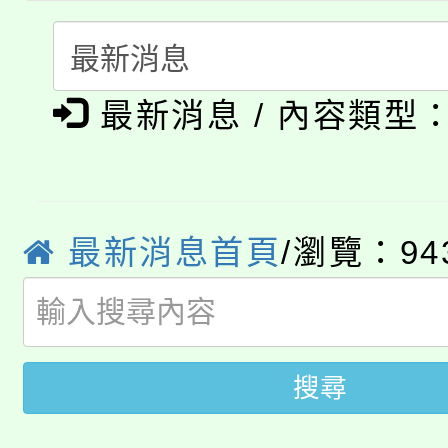
者。
115年食農教育專業人
會
「本色祭」8/29、30
程
最新消息 / 內容類型
8/21下午1時於龍潭區
場熱烈登場!
YOUNG桃局內行報名
徵才活動。
8月14至27日，桃園
局官網。
最新消息首頁
/瀏覽：94
115年桃園市運動會8/1
開!
桃園市低收入戶享有免
田徑場及游泳池舉行。
大園自造教育及科技中心
搜尋
視費優惠，中低收入戶
大溪自造教育及科技中心
份教師增能研習