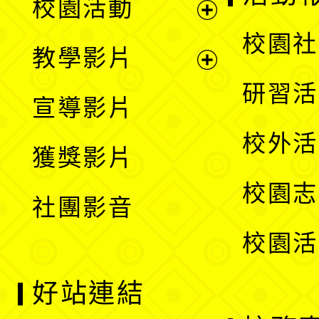
校園活動
開
展
校園社
教學影片
選
開
展
研習活
宣導影片
單
選
開
校外活
獲獎影片
單
選
校園志
社團影音
單
校園活
好站連結