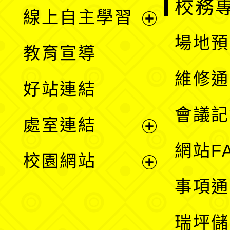
校務
線上自主學習
展
場地預
教育宣導
開
維修通
好站連結
選
會議記
處室連結
單
展
網站F
校園網站
開
展
事項通
選
開
瑞坪儲