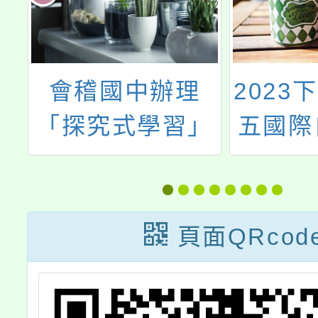
原
會稽國中辦理
2023
查
「探究式學習」
五國際
」
素養導向課程教
學設計工作坊
s.org.tw
頁面QRcod