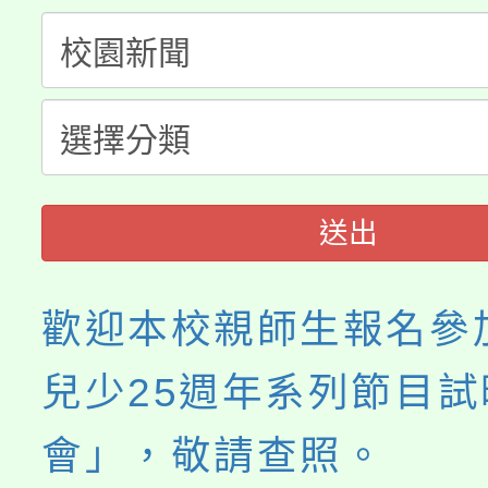
半價優惠，詳情可洽有
淨零綠生活教案入校路
份教師研習
者。
115年食農教育專業人
會
程
送出
歡迎本校親師生報名參
兒少25週年系列節目試
會」，敬請查照。