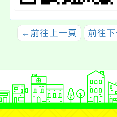
←
前往上一頁
前往下