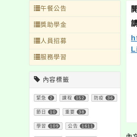
午餐公告
獎助學金
h
人員招募
L
服務學習
內容標籤
緊急
2
課程
152
防疫
36
節日
10
重要
38
學習
109
公告
1611
內