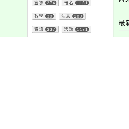
宣導
274
報名
1151
教學
38
注意
180
最
資訊
337
活動
1171
特色
6
頁面QRcode
沉浸式族語及原住
社團法人桃園市基督
1
族語】教學專業培
教女青年會辦理「桃
訓系列課程
園市112年度婦女中心
《突破界線─數位時代
的關鍵少數》講座」