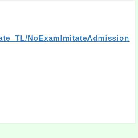
itate_TL/NoExamImitateAdmission