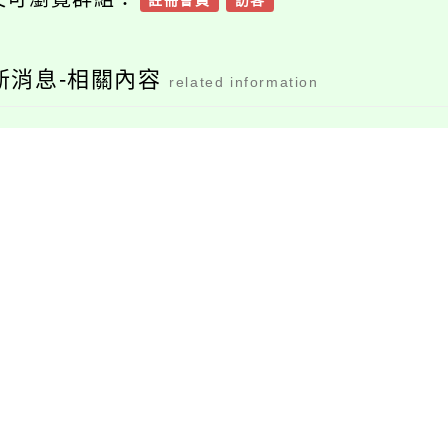
註冊會員
訪客
新消息-相關內容
related information
14學年度高中職免試
臺師大辦理「112-1學
入學分發結果查詢系
習歷程檔案與課程學
統
習成果工作坊」