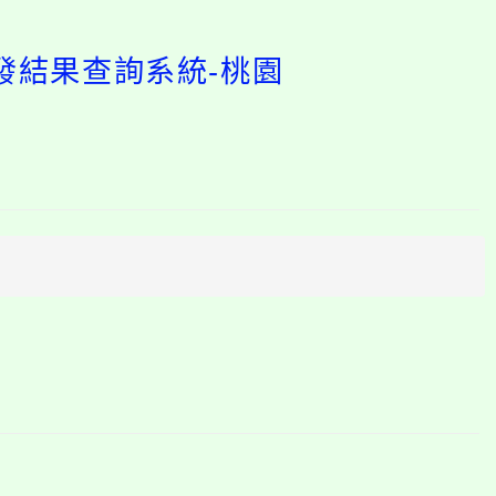
發結果查詢系統-桃園
開
啟
上
方
區
塊