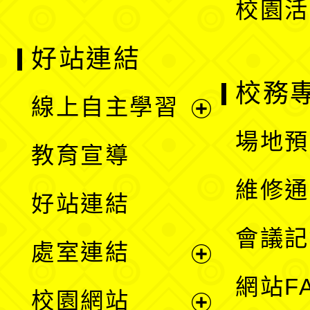
校園活
好站連結
校務
線上自主學習
展
場地預
教育宣導
開
維修通
好站連結
選
會議記
處室連結
單
展
網站F
校園網站