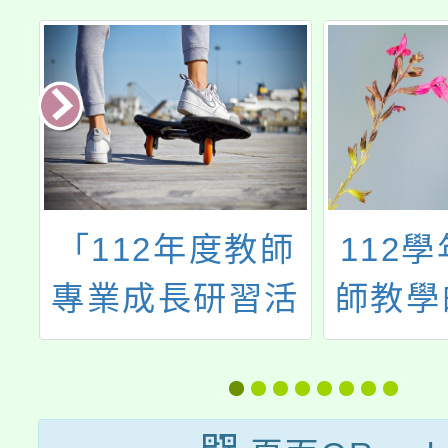
中
「112年度教師
112
址
專業成長研習活
師教學
材
動實施計畫-夢的
分組合
N次方多元工作
階培訓
坊(花蓮場)」