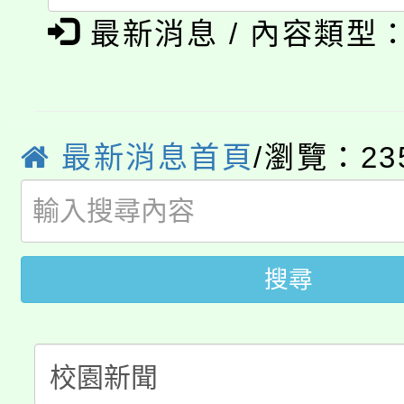
「本色祭」8/29、30
程
最新消息 / 內容類型
8/21下午1時於龍潭區
場熱烈登場!
YOUNG桃局內行報名
徵才活動。
8月14至27日，桃園
最新消息首頁
/瀏覽：23
局官網。
115年桃園市運動會8/1
開!
桃園市低收入戶享有免
田徑場及游泳池舉行。
搜尋
大園自造教育及科技中心
視費優惠，中低收入戶
大溪自造教育及科技中心
份教師增能研習
半價優惠，詳情可洽有
淨零綠生活教案入校路
份教師研習
者。