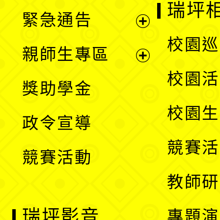
開
瑞坪
緊急通告
單
選
展
校園巡
親師生專區
單
開
展
校園活
獎助學金
選
開
校園生
政令宣導
單
選
競賽活
競賽活動
單
教師研
瑞坪影音
專題演