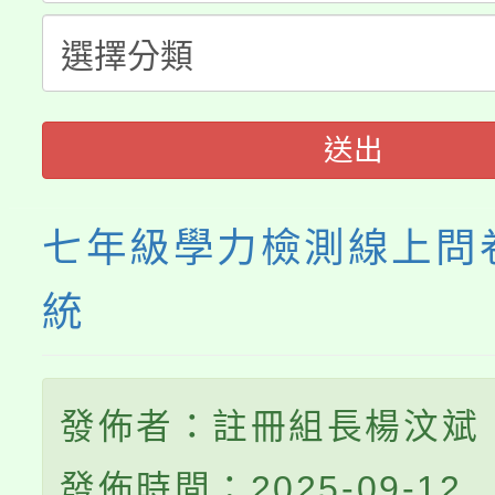
115年食農教育專業人
會
程
送出
七年級學力檢測線上問
統
發佈者：註冊組長楊汶斌
發佈時間：2025-09-12