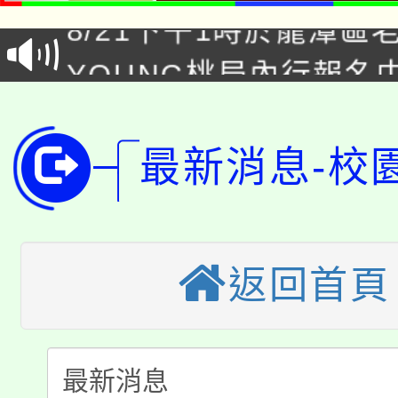
8/21下午1時於龍潭區
場熱烈登場!
YOUNG桃局內行報名
徵才活動。
8月14至27日，桃園
局官網。
115年桃園市運動會8/1
開!
最新消息-校
桃園市低收入戶享有免
田徑場及游泳池舉行。
大園自造教育及科技中心
視費優惠，中低收入戶
返回首頁
大溪自造教育及科技中心
份教師增能研習
半價優惠，詳情可洽有
淨零綠生活教案入校路
份教師研習
者。
115年食農教育專業人
會