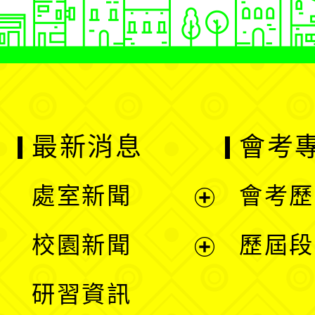
最新消息
會考
處室新聞
會考歷
展
校園新聞
歷屆段
開
展
研習資訊
選