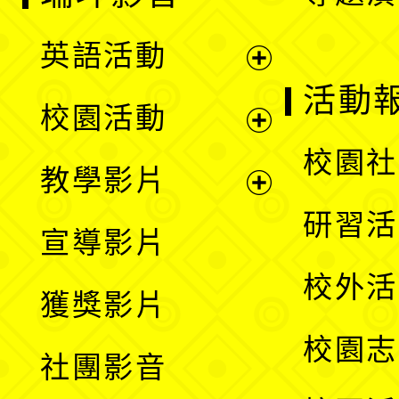
英語活動
展
活動
校園活動
開
展
校園社
教學影片
選
開
展
研習活
宣導影片
單
選
開
校外活
獲獎影片
單
選
校園志
社團影音
單