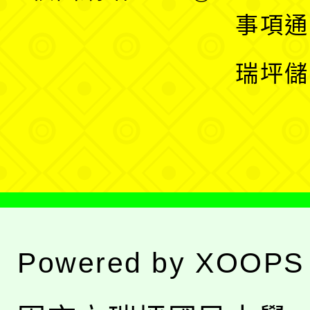
開
展
事項通
選
開
瑞坪儲
單
選
單
Powered by
XOOPS