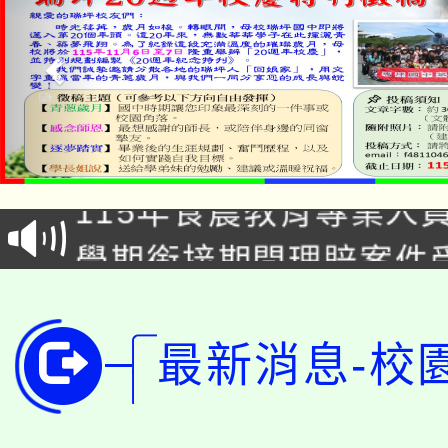
淨零綠生活教案入校路
115年食農教育專業人
會
學期銜接期間理賠案件
程
淨零綠領人才培育課程
學籍身 分審查程序及
公告本校115學年度第1
最新消息-校
版
「2026金融保險知識
代理(課)教師甄選結果(
桃園市115學年度學生