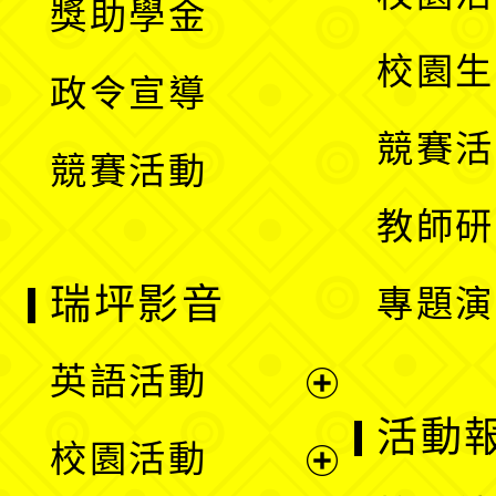
獎助學金
選
開
校園生
政令宣導
單
選
競賽活
競賽活動
單
教師研
瑞坪影音
專題演
英語活動
展
活動
校園活動
開