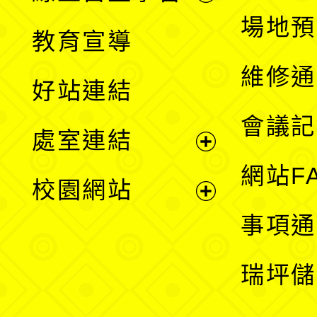
展
場地預
教育宣導
開
維修通
好站連結
選
會議記
處室連結
單
展
網站F
校園網站
開
展
事項通
選
開
瑞坪儲
單
選