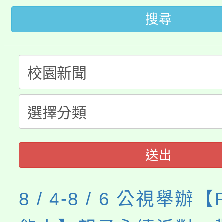
「2026金融保險知識
代理(課)教師甄選結果(
搜尋
桃園市115學年度學生
車」活動
公告本校115學年度第
生本土語及新住民語歌
公告本校115學年度第
代理(課)教師甄選結果(
轉知中國文化大學推廣
代理(課)教師甄選結果(
《TA101》溝通分析
程，歡迎學生輔導中心
送出
心理、諮商輔導、社會
8 / 4-8 / 6 公視舉辦
系所師生報名參加。