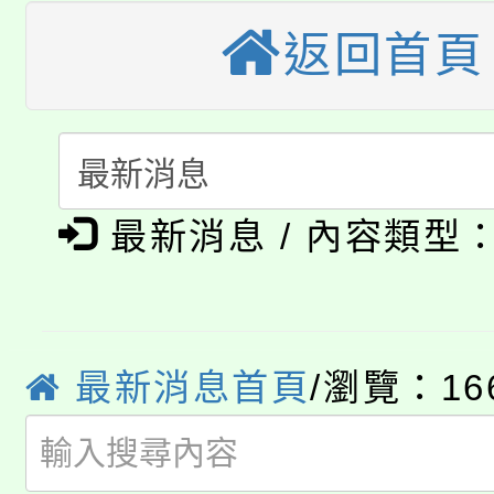
車」活動
返回首頁
公告本校115學年度第
生本土語及新住民語歌
公告本校115學年度第
代理(課)教師甄選結果(
轉知中國文化大學推廣
代理(課)教師甄選結果(
淨零綠生活教案入校路
《TA101》溝通分析
最新消息 / 內容類型
115年食農教育專業人
會
程，歡迎學生輔導中心
學期銜接期間理賠案件
程
心理、諮商輔導、社會
淨零綠領人才培育課程
最新消息首頁
/瀏覽：16
學籍身 分審查程序及
系所師生報名參加。
公告本校115學年度第1
版