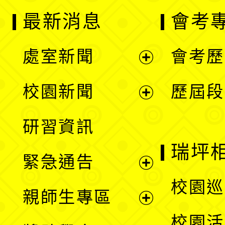
最新消息
會考
處室新聞
會考歷
展
校園新聞
歷屆段
開
展
研習資訊
選
開
瑞坪
緊急通告
單
選
展
校園巡
親師生專區
單
開
展
校園活