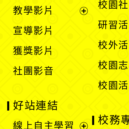
展
校園社
教學影片
選
開
展
研習活
宣導影片
單
選
開
校外活
獲獎影片
單
選
校園志
社團影音
單
校園活
好站連結
校務
線上自主學習