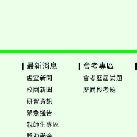
Xoops版本：
XOO
Xoops
網站設計
：
Xoops網站設計者
最新消息
會考專區
處室新聞
會考歷屆試題
展
校園新聞
歷屆段考題
開
展
研習資訊
選
開
緊急通告
單
選
展
親師生專區
單
開
展
獎助學金