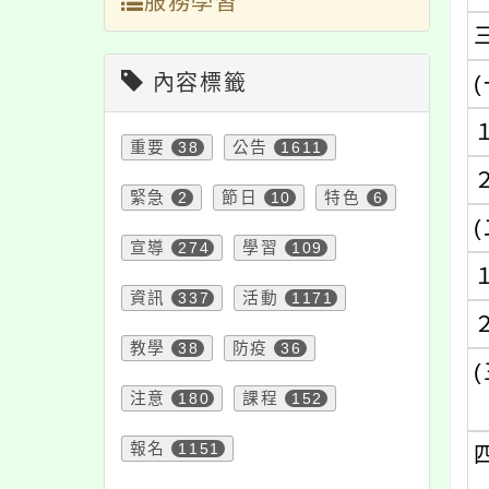
服務學習
內容標籤
(
重要
38
公告
1611
緊急
2
節日
10
特色
6
(
宣導
274
學習
109
資訊
337
活動
1171
教學
38
防疫
36
(
注意
180
課程
152
報名
1151