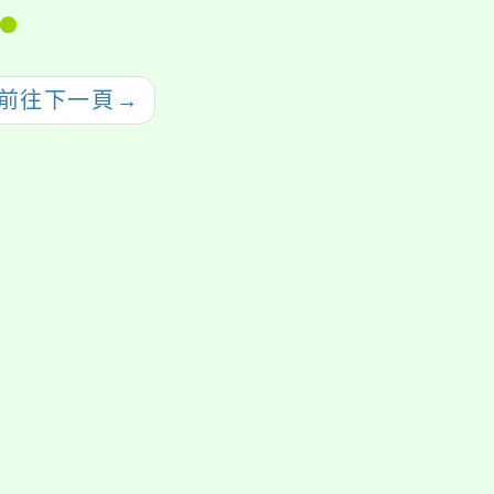
個人、團體暨機構申
請作業表單、計畫書
撰寫規定及申請作業
前往下一頁
→
流程圖
援行動瀏覽裝置