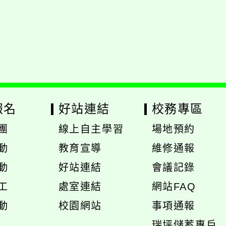
報名
好站連結
校務專區
團
線上自主學習
場地預約
展
展
動
教育宣導
維修通報
開
開
動
好站連結
會議記錄
選
選
工
處室連結
網站FAQ
單
單
展
動
校園網站
事項通報
開
展
瑞坪儲蓄專戶