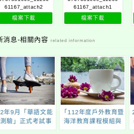
61167_attach2
61167_attach1
檔案下載
檔案下載
新消息-相關內容
related information
12年9月「華語文能
「112年度戶外教育暨
力測驗」正式考試事
海洋教育課程模組與
宜
教學案例徵選辦法」