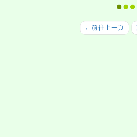
←
前往上一頁
jhstyc
oogle、Firefox、Vivaldi、Opera
支