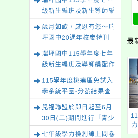
瑞坪國中115學年度七年
級新生編班及新生導師編
配結果
歲月如歌，感恩有您～瑞
坪國中20週年校慶特刊
最
【熱烈徵稿中】
瑞坪國中115學年度七年
級新生編班及導師編配作
業公告
115學年度桃連區免試入
學系統平臺-分發結果查
詢
兒福聯盟於即日起至6月
園市補習教育事業
懷恩學校財團法人桃
1
30日(二)期間進行「青少
辦理113年度「優
園市路亞國際高級中
年外貌認知與心理健康調
補教、愛心關懷」
等學校轉型國際學校
七年級學力檢測線上問卷