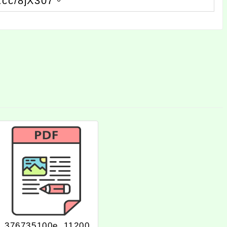
c/8jX307。
376735100e_11200