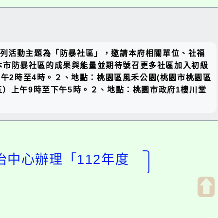
關閉區
旨揭系列活動主題為「防暴社區」，邀請本府相關單位、社福
塊
本市防暴社區的成果與能量並期待號召更多社區加入初級
下午2時至4時。２、地點：桃園區風禾公園(桃園市桃園區
期五）上午9時至下午5時。２、地點：桃園市政府1樓川堂
治中心辦理「112年度
開
啟