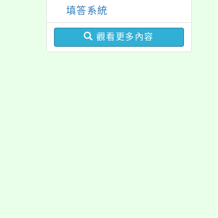
查」，歡迎同學們填答。
育登階公益活動一
改名為「路亞國際中
填答系統
案
學」
觀看更多內容
佈景版本：
neilrp
適用瀏覽器：Edge、G