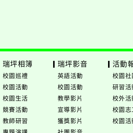
PS 2.5.11
網站語系：zh-TW
Neil網站設計工坊
：
徐嘉裕 Neil hsu
瑞坪相簿
瑞坪影音
活動
校園巡禮
英語活動
校園社
展
校園活動
校園活動
研習活
開
展
展
校園生活
教學影片
校外活
選
開
開
展
展
競賽活動
宣導影片
校園志
單
選
選
開
開
展
教師研習
獲獎影片
校園活
單
單
選
選
開
專題演講
社團影音