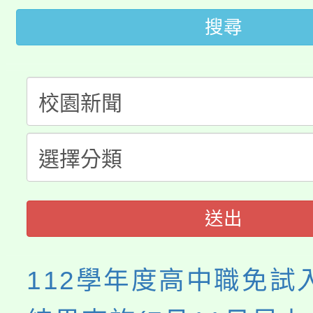
桃園市低收入戶享有免
田徑場及游泳池舉行。
搜尋
大園自造教育及科技中心
視費優惠，中低收入戶
大溪自造教育及科技中心
份教師增能研習
半價優惠，詳情可洽有
淨零綠生活教案入校路
份教師研習
者。
115年食農教育專業人
會
程
送出
112學年度高中職免試