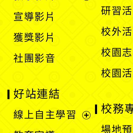
選
開
展
研習活
宣導影片
單
選
開
校外活
獲獎影片
單
選
校園志
社團影音
單
校園活
好站連結
校務
線上自主學習
展
場地預