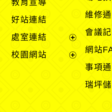
教育宣導
開
維修通
好站連結
選
會議記
處室連結
單
展
網站F
校園網站
開
展
事項通
選
開
瑞坪儲
單
選
單