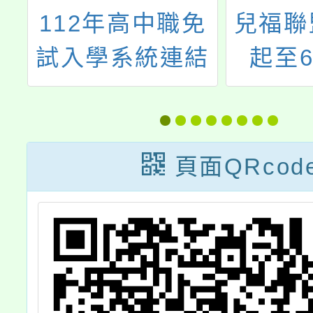
園
112年高中職免
兒福聯
專
試入學系統連結
起至6
試
(二)
購
「青少
知與心
頁面QRcod
查」，
們