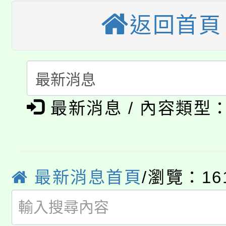
大園自造教育及科技中心
視費優惠，中低收入戶
返回首頁
大溪自造教育及科技中心
份教師增能研習
半價優惠，詳情可洽有
淨零綠生活教案入校路
份教師研習
者。
115年食農教育專業人
會
「本色祭」8/29、30
最新消息 / 內容類型
程
8/21下午1時於龍潭區
場熱烈登場!
YOUNG桃局內行報名
徵才活動。
最新消息首頁
/瀏覽：16
8月14至27日，桃園
局官網。
115年桃園市運動會8/1
開!