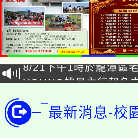
「本色祭」8/29、30
8/21下午1時於龍潭區
場熱烈登場!
YOUNG桃局內行報名
徵才活動。
8月14至27日，桃園
局官網。
最新消息-校
115年桃園市運動會8/1
開!
桃園市低收入戶享有免
田徑場及游泳池舉行。