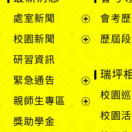
處室新聞
會考歷
展
校園新聞
歷屆段
開
展
研習資訊
選
開
瑞坪
緊急通告
單
選
展
校園巡
親師生專區
單
開
展
校園活
獎助學金
選
開