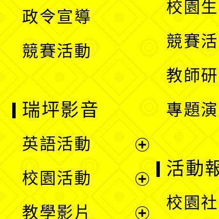
校園生
政令宣導
單
選
競賽活
競賽活動
單
教師研
瑞坪影音
專題演
英語活動
展
活動
校園活動
開
展
校園社
教學影片