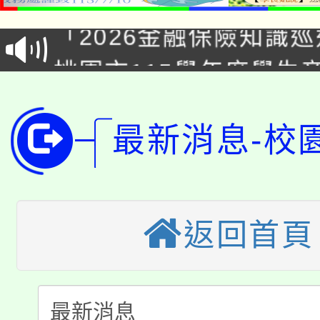
「2026金融保險知識
代理(課)教師甄選結果(
桃園市115學年度學生
車」活動
公告本校115學年度第
生本土語及新住民語歌
最新消息-校
公告本校115學年度第
代理(課)教師甄選結果(
轉知中國文化大學推廣
代理(課)教師甄選結果(
轉知苗栗縣政府辦理11
《TA101》溝通分析
返回首頁
桃園市115學年度學生
縣市「校園短影音徵選
程，歡迎學生輔導中心
「桃園市補助參觀特色
要點
門員」簡章及活動海報
心理、諮商輔導、社會
115年度「教育部表揚
展演活動實施計畫」