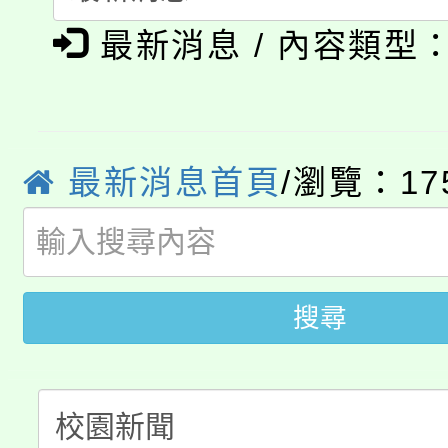
踴躍報名參加。
系所師生報名參加。
公告本校115學年度第1
最新消息 / 內容類型
義教育推展貢獻獎」
「2026金融保險知識
代理(課)教師甄選結果(
桃園市115學年度學生
車」活動
最新消息首頁
/瀏覽：17
公告本校115學年度第
生本土語及新住民語歌
公告本校115學年度第
代理(課)教師甄選結果(
轉知中國文化大學推廣
代理(課)教師甄選結果(
搜尋
轉知苗栗縣政府辦理11
《TA101》溝通分析
桃園市115學年度學生
縣市「校園短影音徵選
程，歡迎學生輔導中心
「桃園市補助參觀特色