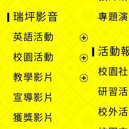
瑞坪影音
專題演
英語活動
展
活動
校園活動
開
展
校園社
教學影片
選
開
展
研習活
宣導影片
單
選
開
校外活
獲獎影片
單
選