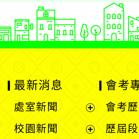
最新消息
會考
處室新聞
會考歷
展
校園新聞
歷屆段
開