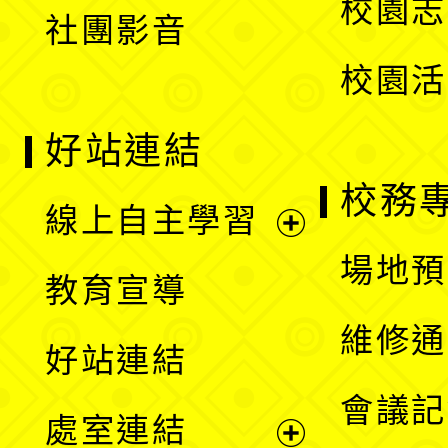
校園志
社團影音
單
校園活
好站連結
校務
線上自主學習
展
場地預
教育宣導
開
維修通
好站連結
選
會議記
處室連結
單