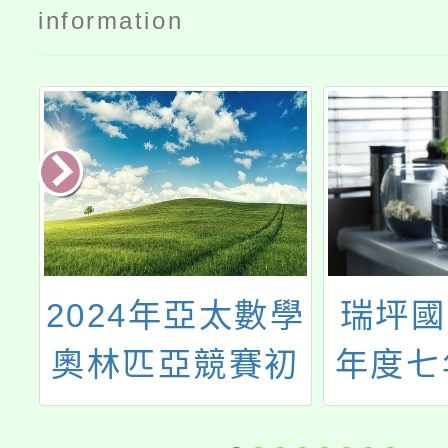
information
園
2024年亞太數學
瑞坪國
專
奧林匹亞競賽初
年度七
試
選考試
編班及