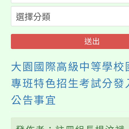
要點
門員」簡章及活動海報
心理、諮商輔導、社會
115年度「教育部表揚
展演活動實施計畫」
踴躍報名參加。
系所師生報名參加。
義教育推展貢獻獎」
送出
大園國際高級中等學校
專班特色招生考試分發
公告事宜