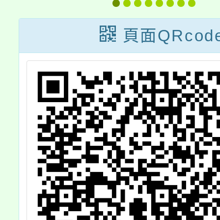
購
編配
頁面QRcod