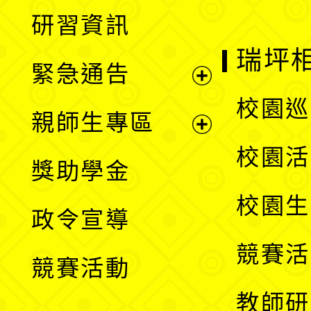
展
研習資訊
選
開
瑞坪
緊急通告
單
選
展
校園巡
親師生專區
單
開
展
校園活
獎助學金
選
開
校園生
政令宣導
單
選
競賽活
競賽活動
單
教師研