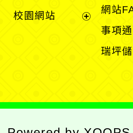
展
網站F
校園網站
開
展
事項通
選
開
瑞坪儲
單
選
單
Powered by
XOOPS