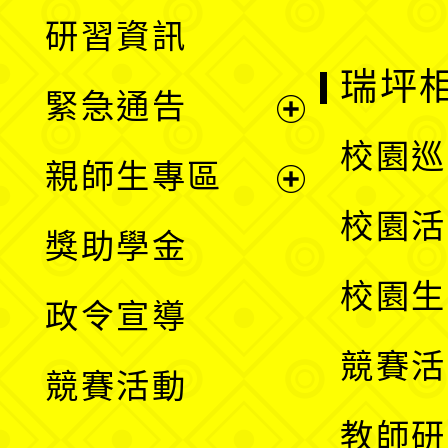
展
研習資訊
選
開
瑞坪
緊急通告
單
選
展
校園巡
親師生專區
單
開
展
校園活
獎助學金
選
開
校園生
政令宣導
單
選
競賽活
競賽活動
單
教師研