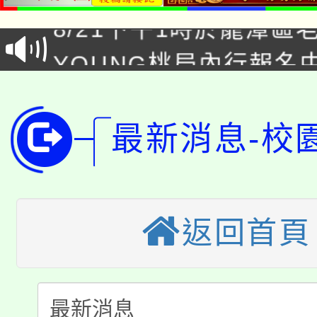
8/21下午1時於龍潭區
場熱烈登場!
YOUNG桃局內行報名
徵才活動。
8月14至27日，桃園
局官網。
115年桃園市運動會8/1
開!
最新消息-校
桃園市低收入戶享有免
田徑場及游泳池舉行。
大園自造教育及科技中心
視費優惠，中低收入戶
返回首頁
大溪自造教育及科技中心
份教師增能研習
半價優惠，詳情可洽有
淨零綠生活教案入校路
份教師研習
者。
115年食農教育專業人
會