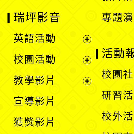
瑞坪影音
專題演
英語活動
展
活動
校園活動
開
展
校園社
教學影片
選
開
展
研習活
宣導影片
單
選
開
校外活
獲獎影片
單
選