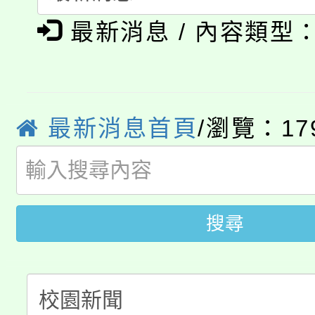
「本色祭」8/29、30
程
最新消息 / 內容類型
8/21下午1時於龍潭區
場熱烈登場!
YOUNG桃局內行報名
徵才活動。
8月14至27日，桃園
最新消息首頁
/瀏覽：17
局官網。
115年桃園市運動會8/1
開!
桃園市低收入戶享有免
田徑場及游泳池舉行。
搜尋
大園自造教育及科技中心
視費優惠，中低收入戶
大溪自造教育及科技中心
份教師增能研習
半價優惠，詳情可洽有
淨零綠生活教案入校路
份教師研習
者。