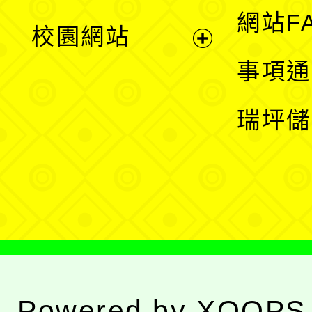
展
網站F
校園網站
開
展
事項通
選
開
瑞坪儲
單
選
單
Powered by
XOOPS