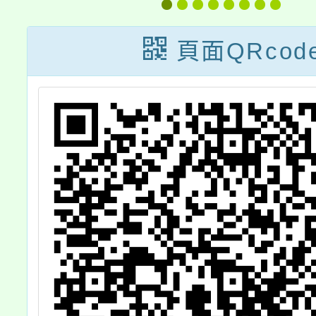
課
測驗」
奉核改
列
亞國
頁面QRcod