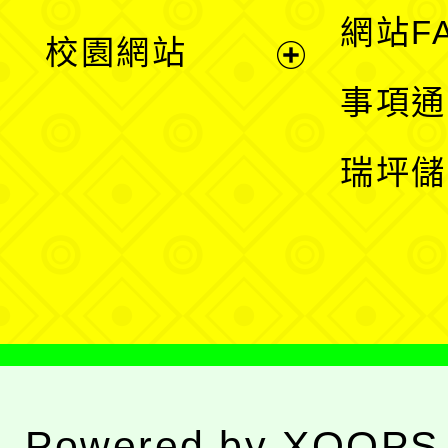
展
網站F
校園網站
開
展
事項通
選
開
瑞坪儲
單
選
單
Powered by
XOOPS