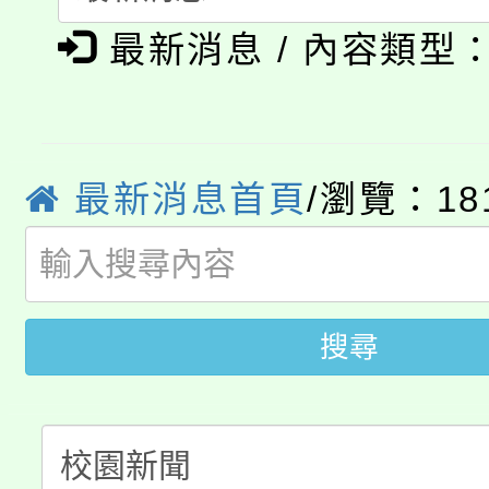
公告本校115學年度第1
會
最新消息 / 內容類型
「本色祭」8/29、30
代理(課)教師甄選結果
8/21下午1時於龍潭區
場熱烈登場!
告(尚有缺額)
YOUNG桃局內行報名
最新消息首頁
/瀏覽：18
徵才活動。
8月14至27日，桃園
局官網。
115年桃園市運動會8/1
開!
搜尋
桃園市低收入戶享有免
田徑場及游泳池舉行。
大園自造教育及科技中心
視費優惠，中低收入戶
大溪自造教育及科技中心
份教師增能研習
半價優惠，詳情可洽有