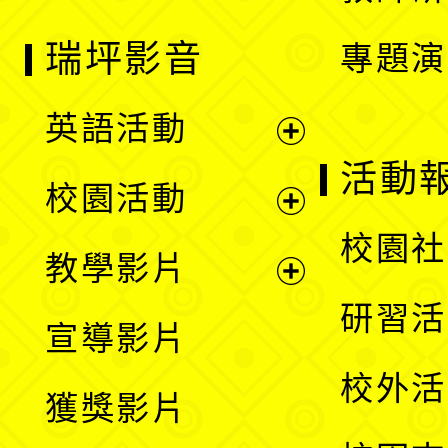
瑞坪影音
專題演
英語活動
展
活動
校園活動
開
展
校園社
教學影片
選
開
展
研習活
宣導影片
單
選
開
校外活
獲獎影片
單
選