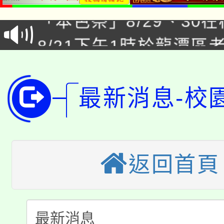
「本色祭」8/29、30
代理(課)教師甄選結果
8/21下午1時於龍潭區
場熱烈登場!
告(尚有缺額)
YOUNG桃局內行報名
徵才活動。
8月14至27日，桃園
局官網。
最新消息-校
115年桃園市運動會8/1
開!
桃園市低收入戶享有免
田徑場及游泳池舉行。
返回首頁
大園自造教育及科技中心
視費優惠，中低收入戶
大溪自造教育及科技中心
份教師增能研習
半價優惠，詳情可洽有
淨零綠生活教案入校路
份教師研習
者。