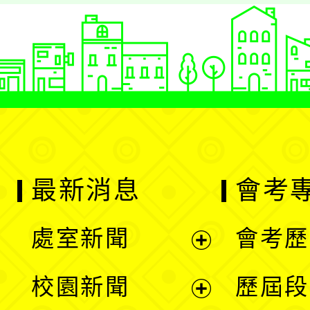
最新消息
會考
處室新聞
會考歷
展
校園新聞
歷屆段
開