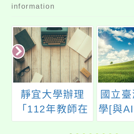
information
學
靜宜大學辦理
國立臺
學
「112年教師在
學[與A
職進修專長增能
文漫畫