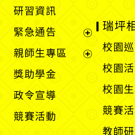
展
研習資訊
選
開
瑞坪
緊急通告
單
選
展
校園巡
親師生專區
單
開
展
校園活
獎助學金
選
開
校園生
政令宣導
單
選
競賽活
競賽活動
單
教師研