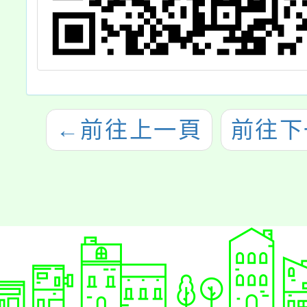
←
前往上一頁
前往下