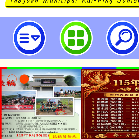
九年級第2次志願選填系統-桃園市
「本色祭」8/29、30
8/21下午1時於龍潭區
場熱烈登場!