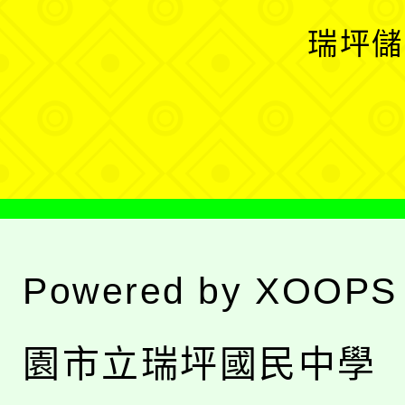
選
開
瑞坪儲
單
選
單
Powered by
XOOPS
園市立瑞坪國民中學