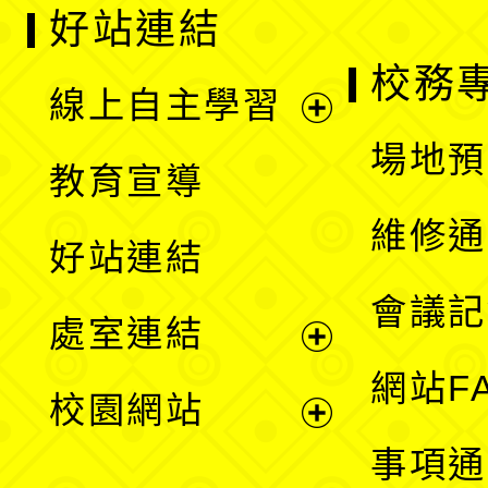
好站連結
校務
線上自主學習
展
場地預
教育宣導
開
維修通
好站連結
選
會議記
處室連結
單
展
網站F
校園網站
開
展
事項通