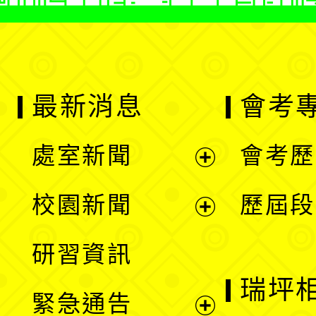
最新消息
會考
處室新聞
會考歷
展
校園新聞
歷屆段
開
展
研習資訊
選
開
瑞坪
緊急通告
單