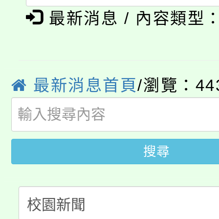
程
最新消息 / 內容類型
8/21下午1時於龍潭區
場熱烈登場!
YOUNG桃局內行報名
徵才活動。
8月14至27日，桃園
局官網。
最新消息首頁
/瀏覽：44
115年桃園市運動會8/1
開!
桃園市低收入戶享有免
田徑場及游泳池舉行。
大園自造教育及科技中心
視費優惠，中低收入戶
搜尋
大溪自造教育及科技中心
份教師增能研習
半價優惠，詳情可洽有
淨零綠生活教案入校路
份教師研習
者。
115年食農教育專業人