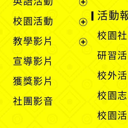
英語活動
展
活動
校園活動
開
展
校園社
教學影片
選
開
展
研習活
宣導影片
單
選
開
校外活
獲獎影片
單
選
校園志
社團影音
單
校園活