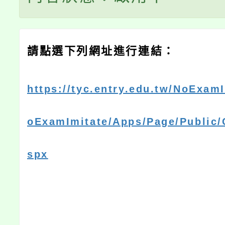
請點選下列網址進行連結：
https://tyc.entry.edu.tw/NoExam
oExamImitate/Apps/Page/Public
spx