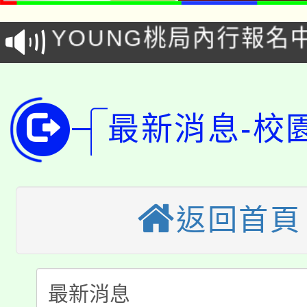
YOUNG桃局內行報名
徵才活動。
8月14至27日，桃園
局官網。
115年桃園市運動會8/1
開!
最新消息-校
桃園市低收入戶享有免
田徑場及游泳池舉行。
大園自造教育及科技中心
視費優惠，中低收入戶
大溪自造教育及科技中心
份教師增能研習
半價優惠，詳情可洽有
返回首頁
淨零綠生活教案入校路
份教師研習
者。
115年食農教育專業人
會
「本色祭」8/29、30