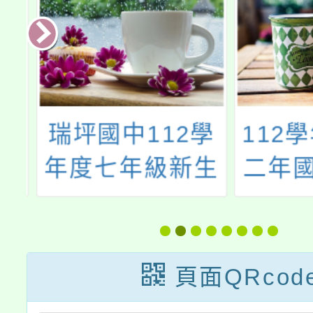
園
瑞坪國中112學
112學
體
年度七年級新生
二年國
子
編班及新生導師
育原住
技
編配作業公告
科學模
能
習
頁面QRcod