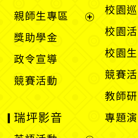
選
展
校園巡
親師生專區
單
開
展
校園活
獎助學金
選
開
校園生
政令宣導
單
選
競賽活
競賽活動
單
教師研
瑞坪影音
專題演