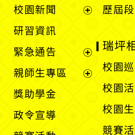
展
校園新聞
歷屆段
開
展
研習資訊
選
開
瑞坪
緊急通告
單
選
展
校園巡
親師生專區
單
開
展
校園活
獎助學金
選
開
校園生
政令宣導
單
選
競賽活