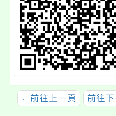
←
前往上一頁
前往下