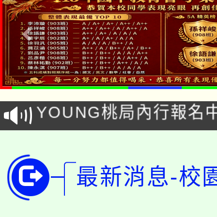
「本色祭」8/29、30
8/21下午1時於龍潭區
場熱烈登場!
YOUNG桃局內行報名
徵才活動。
8月14至27日，桃園
局官網。
115年桃園市運動會8/1
開!
最新消息-校
桃園市低收入戶享有免
田徑場及游泳池舉行。
大園自造教育及科技中心
視費優惠，中低收入戶