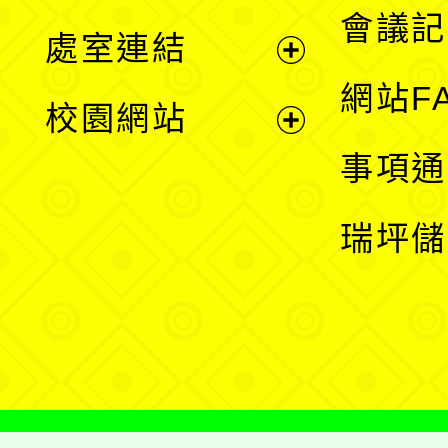
會議記
處室連結
單
展
網站F
校園網站
開
展
事項通
選
開
瑞坪儲
單
選
單