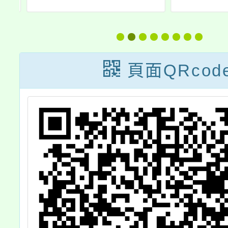
語
院）辦理「評量
習中心
習
即學習於跨域課
度第1
程的實踐」系列
學習
頁面QRcod
工作坊