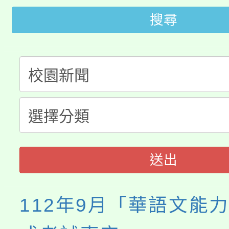
大園自造教育及科技中心
視費優惠，中低收入戶
搜尋
大溪自造教育及科技中心
份教師增能研習
半價優惠，詳情可洽有
淨零綠生活教案入校路
份教師研習
者。
115年食農教育專業人
會
程
送出
112年9月「華語文能