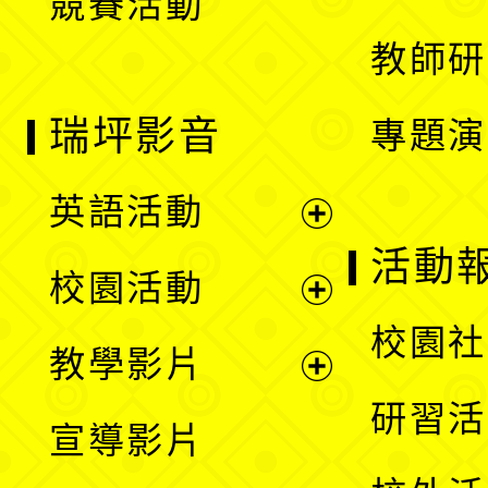
競賽活動
單
教師研
瑞坪影音
專題演
英語活動
展
活動
校園活動
開
展
校園社
教學影片
選
開
展
研習活
宣導影片
單
選
開