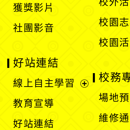
校外活
獲獎影片
單
選
校園志
社團影音
單
校園活
好站連結
校務
線上自主學習
展
場地預
教育宣導
開
維修通
好站連結
選