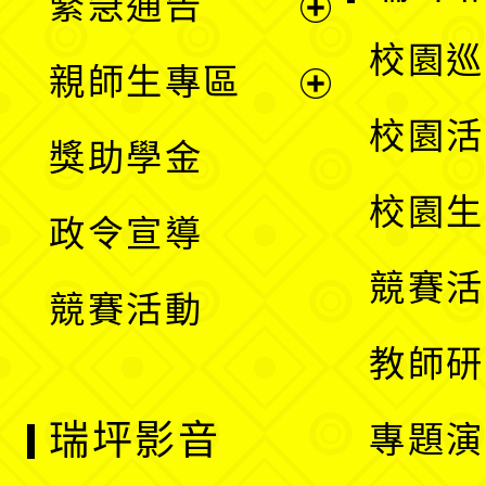
緊急通告
單
選
展
校園巡
親師生專區
單
開
展
校園活
獎助學金
選
開
校園生
政令宣導
單
選
競賽活
競賽活動
單
教師研
瑞坪影音
專題演