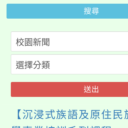
「2026金融保險知識
代理(課)教師甄選結果(
搜尋
桃園市115學年度學生
車」活動
公告本校115學年度第
生本土語及新住民語歌
公告本校115學年度第
代理(課)教師甄選結果(
轉知中國文化大學推廣
代理(課)教師甄選結果(
《TA101》溝通分析
程，歡迎學生輔導中心
送出
心理、諮商輔導、社會
【沉浸式族語及原住民
系所師生報名參加。