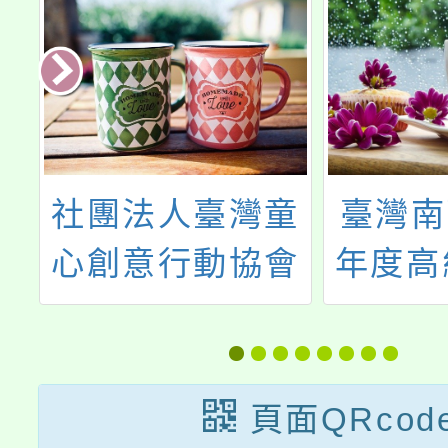
養
社團法人臺灣童
臺灣南
資
心創意行動協會
年度高
計
辦理《翻轉「無
校音樂
評
動力」世代 找回
生甄選
孩子的學習自
分發
頁面QRcod