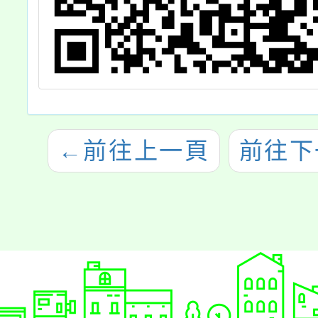
←
前往上一頁
前往下