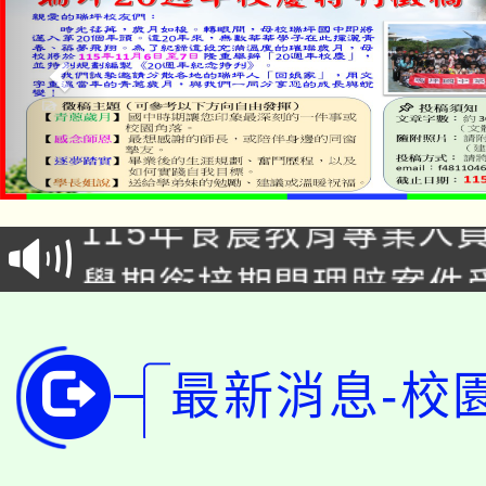
淨零綠生活教案入校路
115年食農教育專業人
會
學期銜接期間理賠案件
程
淨零綠領人才培育課程
學籍身 分審查程序及
公告本校115學年度第1
最新消息-校
版
「2026金融保險知識
代理(課)教師甄選結果(
桃園市115學年度學生