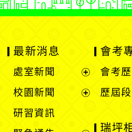
最新消息
會考
處室新聞
會考歷
展
校園新聞
歷屆段
開
展
研習資訊
選
開
瑞坪