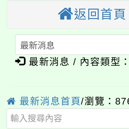
車」活動
返回首頁
公告本校115學年度第
生本土語及新住民語歌
公告本校115學年度第
代理(課)教師甄選結果(
轉知中國文化大學推廣
代理(課)教師甄選結果(
淨零綠生活教案入校路
《TA101》溝通分析
最新消息 / 內容類型
115年食農教育專業人
會
程，歡迎學生輔導中心
學期銜接期間理賠案件
程
心理、諮商輔導、社會
淨零綠領人才培育課程
最新消息首頁
/瀏覽：87
學籍身 分審查程序及
系所師生報名參加。
公告本校115學年度第1
版