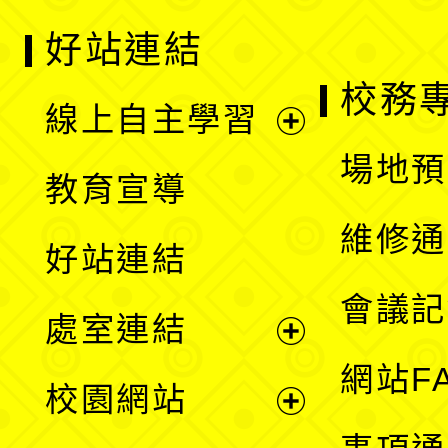
好站連結
校務
線上自主學習
展
場地預
教育宣導
開
維修通
好站連結
選
會議記
處室連結
單
展
網站F
校園網站
開
展