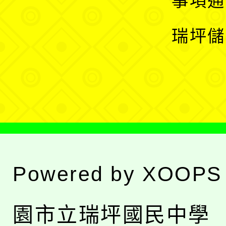
事項通
選
開
瑞坪儲
單
選
單
Powered by
XOOPS
園市立瑞坪國民中學