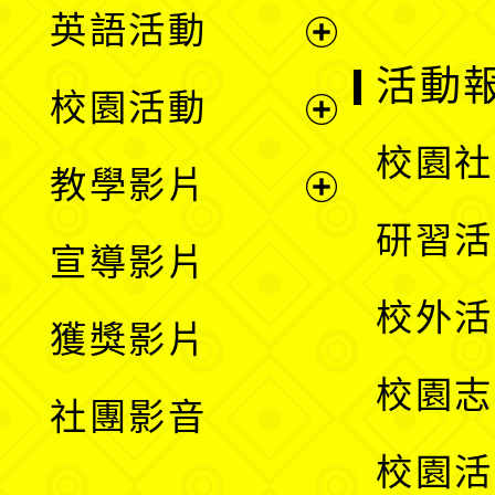
英語活動
展
活動
校園活動
開
展
校園社
教學影片
選
開
展
研習活
宣導影片
單
選
開
校外活
獲獎影片
單
選
校園志
社團影音
單
校園活