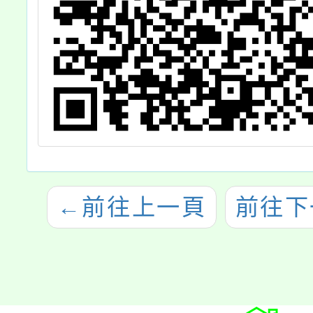
←
前往上一頁
前往下