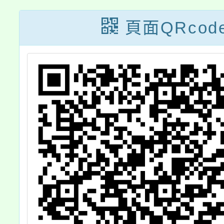
化評量
頁面QRcod