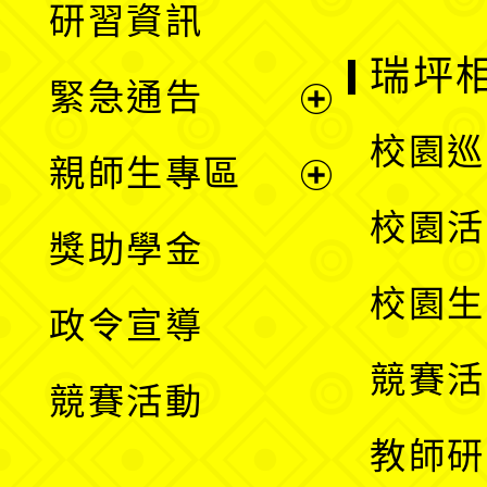
研習資訊
選
開
瑞坪
緊急通告
單
選
展
校園巡
親師生專區
單
開
展
校園活
獎助學金
選
開
校園生
政令宣導
單
選
競賽活
競賽活動
單
教師研