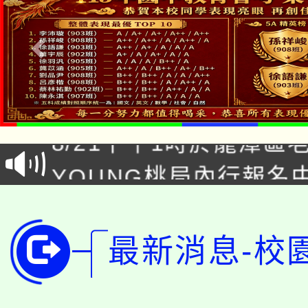
「本色祭」8/29、30
8/21下午1時於龍潭區
場熱烈登場!
YOUNG桃局內行報名
徵才活動。
8月14至27日，桃園
局官網。
115年桃園市運動會8/1
開!
最新消息-校
桃園市低收入戶享有免
田徑場及游泳池舉行。
大園自造教育及科技中心
視費優惠，中低收入戶