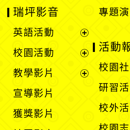
瑞坪影音
專題演
英語活動
展
活動
校園活動
開
展
校園社
教學影片
選
開
展
研習活
宣導影片
單
選
開
校外活
獲獎影片
單
選
校園志