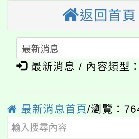
大溪自造教育及科技中心
返回首頁
份教師增能研習
半價優惠，詳情可洽有
淨零綠生活教案入校路
份教師研習
者。
115年食農教育專業人
會
「本色祭」8/29、30
程
最新消息 / 內容類型
8/21下午1時於龍潭區
場熱烈登場!
YOUNG桃局內行報名
徵才活動。
8月14至27日，桃園
局官網。
最新消息首頁
/瀏覽：76
115年桃園市運動會8/1
開!
桃園市低收入戶享有免