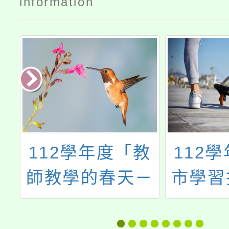
information
中
112學年度「教
112
址
師教學的春天－
市學習
材
分組合作學習初
行政推
階培訓工作坊」
計畫十