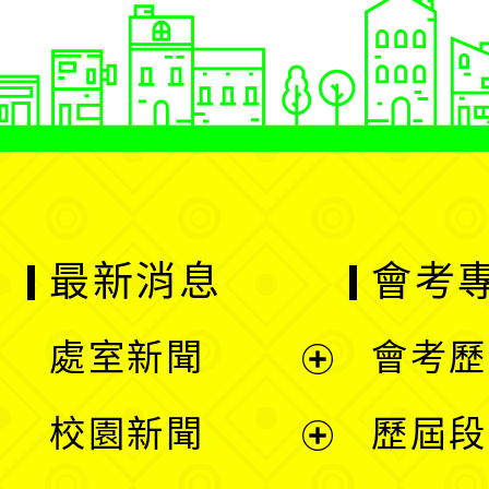
最新消息
會考
處室新聞
會考歷
展
校園新聞
歷屆段
開
展