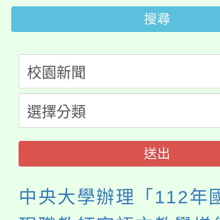
田徑場及游泳池舉行。
搜尋
大園自造教育及科技中心
視費優惠，中低收入戶
大溪自造教育及科技中心
份教師增能研習
半價優惠，詳情可洽有
淨零綠生活教案入校路
份教師研習
者。
115年食農教育專業人
會
程
送出
中央大學辦理「112年