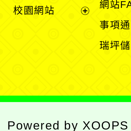
展
網站F
校園網站
開
展
事項通
選
開
瑞坪儲
單
選
單
Powered by
XOOPS