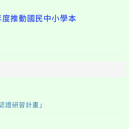
學年度推動國民中小學本
開
啟
上
方
區
塊
認證研習計畫」