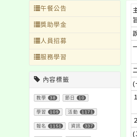
午餐公告
獎助學金
人員招募
服務學習
內容標籤
(
教學
38
節日
10
學習
109
活動
1171
報名
1151
資訊
337
(