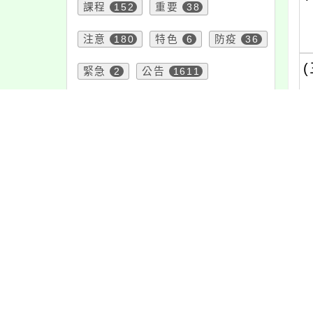
課程
152
重要
38
注意
180
特色
6
防疫
36
(
緊急
2
公告
1611
宣導
274
內
頁面QRcode
最