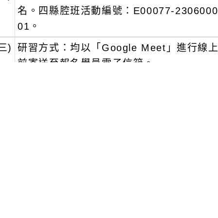
名。四縣腔班活動編號：E00077-2306000
01。
三)
研習方式：均以「Google Meet」進
前寄送至報名學員電子信箱。
文可瀏覽群組：
註冊會員
訪客
新消息-相關內容
related information