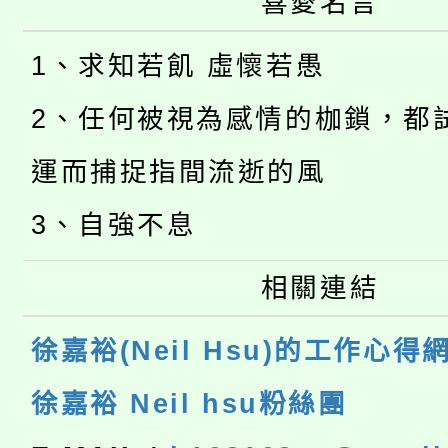
喜愛名言
1、求知若飢 虛懷若愚
2、任何被視為感情的枷鎖，都
運而捕捉指間流逝的風
3、自強不息
相關連結
徐嘉裕(Neil Hsu)的工作心得
徐嘉裕 Neil hsu粉絲團