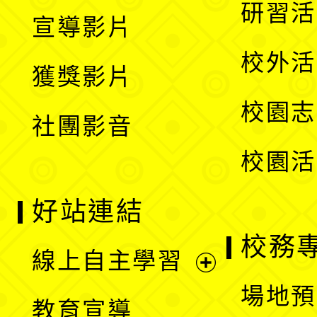
開
展
研習活
宣導影片
單
選
開
校外活
獲獎影片
單
選
校園志
社團影音
單
校園活
好站連結
校務
線上自主學習
展
場地預
教育宣導