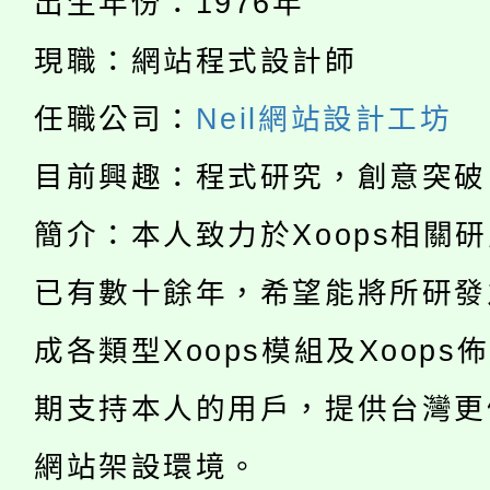
者。
出生年份：1976年
115年食農教育專業人
會
現職：網站程式設計師
「本色祭」8/29、30
程
任職公司：
Neil網站設計工坊
8/21下午1時於龍潭區
場熱烈登場!
目前興趣：程式研究，創意突破
YOUNG桃局內行報名
徵才活動。
簡介：本人致力於Xoops相關
8月14至27日，桃園
局官網。
已有數十餘年，希望能將所研發
115年桃園市運動會8/1
開!
成各類型Xoops模組及Xoops
桃園市低收入戶享有免
田徑場及游泳池舉行。
期支持本人的用戶，提供台灣更
大園自造教育及科技中心
視費優惠，中低收入戶
網站架設環境。
大溪自造教育及科技中心
份教師增能研習