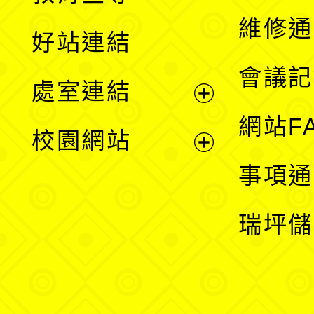
開
維修通
好站連結
選
會議記
處室連結
單
展
網站F
校園網站
開
展
事項通
選
開
瑞坪儲
單
選
單