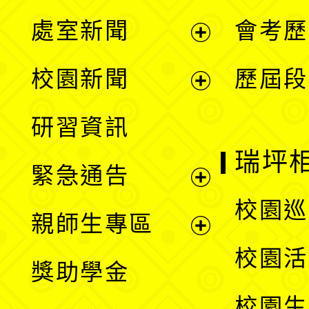
處室新聞
會考歷
展
校園新聞
歷屆段
開
展
研習資訊
選
開
瑞坪
緊急通告
單
選
展
校園巡
親師生專區
單
開
展
校園活
獎助學金
選
開
校園生