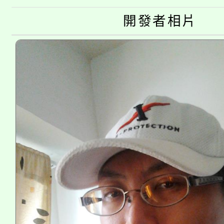
半價優惠，詳情可洽有
淨零綠生活教案入校路
開發者相片
份教師研習
者。
115年食農教育專業人
會
程