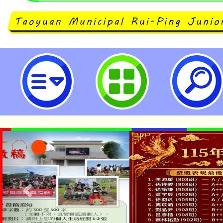
neilrpjhstyc網站設計者：徐嘉裕 N