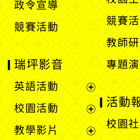
政令宣導
單
選
競賽活
競賽活動
單
教師研
瑞坪影音
專題演
英語活動
展
活動
校園活動
開
展
校園社
教學影片
選