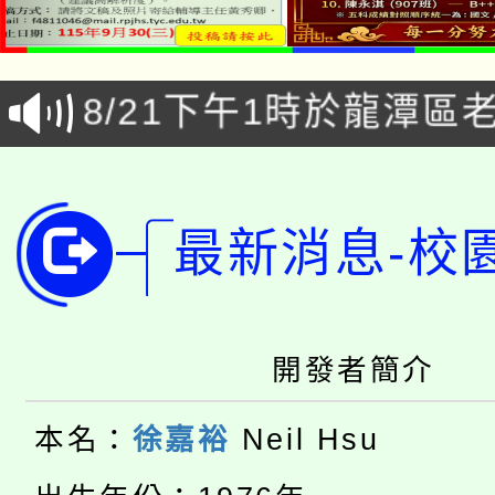
「本色祭」8/29、30
8/21下午1時於龍潭區
場熱烈登場!
YOUNG桃局內行報名
徵才活動。
8月14至27日，桃園
局官網。
最新消息-校
115年桃園市運動會8/1
開!
桃園市低收入戶享有免
田徑場及游泳池舉行。
大園自造教育及科技中心
開發者簡介
視費優惠，中低收入戶
大溪自造教育及科技中心
份教師增能研習
半價優惠，詳情可洽有
本名：
徐嘉裕
Neil Hsu
淨零綠生活教案入校路
份教師研習