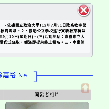
關閉區
、依據國立政治大學112年7月31日政系教字第
塊
師與教育團隊。２、協助公立學校進行實驗教育轉型
9月10日(星期日)。(三)活動地點：嘉義市立大
日)止；採階段式錄取，額滿即提前終止報名。三、本案倘
徐嘉裕 Ne
開發者相片
開
啟
上