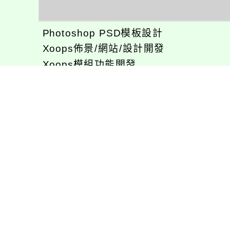
Photoshop PSD模板設計
Xoops佈景/網站/設計開發
Xoops模組功能開發
CentOS環境設置，xampp伺服器建置
專長程式：php , JavaScrupt , JQuer
1、求知若飢 虛懷若愚
2、任何被視為感情的枷鎖，都試著不因
3、自強不息
徐嘉裕(Neil Hsu)的工作心得網誌!