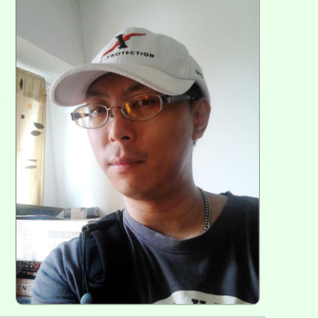
方
區
塊
各