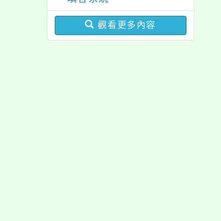
觀看更多內容
佈景版本：
neilrp
適用瀏覽器：Edge、G
Xoops版本：
XOO