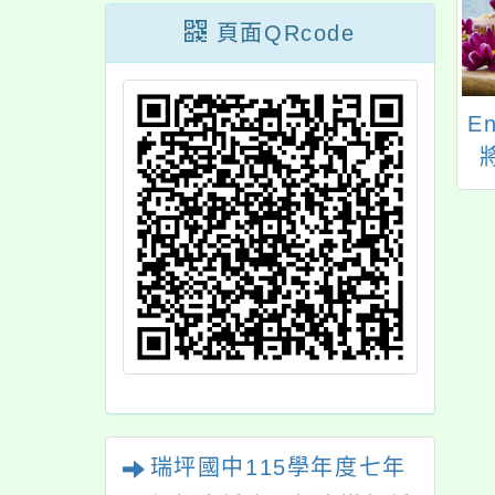
頁面QRcode
3學年度公立國中新
「2023世界客家博覽
En
線上報到作業問題
會－種子教師研習活
將
解答家長篇及學校
動計畫」
2
篇
瑞坪國中115學年度七年