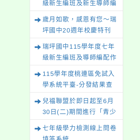
級新生編班及新生導師編
配結果
歲月如歌，感恩有您～瑞
坪國中20週年校慶特刊
【熱烈徵稿中】
瑞坪國中115學年度七年
級新生編班及導師編配作
業公告
115學年度桃連區免試入
學系統平臺-分發結果查
詢
兒福聯盟於即日起至6月
30日(二)期間進行「青少
年外貌認知與心理健康調
七年級學力檢測線上問卷
查」，歡迎同學們填答。
填答系統