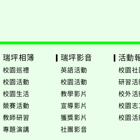
Neil網站設計工坊
：
徐嘉裕 Neil hsu
瑞坪相簿
瑞坪影音
活動
校園巡禮
英語活動
校園社
展
校園活動
校園活動
研習活
開
展
展
校園生活
教學影片
校外活
選
開
開
展
展
競賽活動
宣導影片
校園志
單
選
選
開
開
展
教師研習
獲獎影片
校園活
單
單
選
選
開
專題演講
社團影音
單
單
選