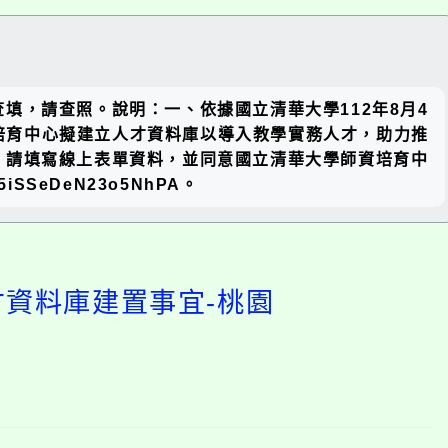
關閉區
填，請查照。說明：一、依據國立清華大學112年8月4
塊
資培育中心擬建立人才資料庫以導入教學實務人才，助力推
，請填寫線上表單資料，並同意國立清華大學師資培育中
SSeDeN23o5NhPA。
才資料庫建置事宜-桃園
開
啟
上