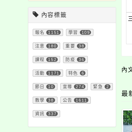
內容標籤
報名
1151
學習
109
注意
180
重要
38
課程
152
防疫
36
內
活動
1171
特色
6
節日
10
宣導
274
緊急
2
最
教學
38
公告
1611
資訊
337