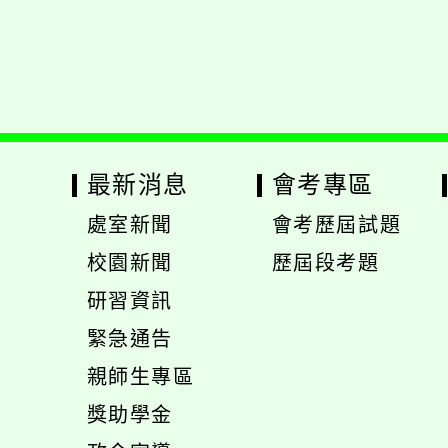
Xoops
網站設計
：
Xoops網站設計者
最新消息
會考專區
處室新聞
會考歷屆試題
展
校園新聞
歷屆段考題
開
展
研習資訊
選
開
緊急通告
單
選
展
親師生專區
單
開
展
獎助學金
選
開