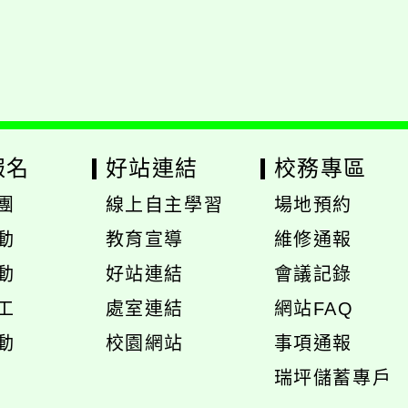
報名
好站連結
校務專區
團
線上自主學習
場地預約
展
展
動
教育宣導
維修通報
開
開
動
好站連結
會議記錄
選
選
工
處室連結
網站FAQ
單
單
展
動
校園網站
事項通報
開
展
瑞坪儲蓄專戶
選
開