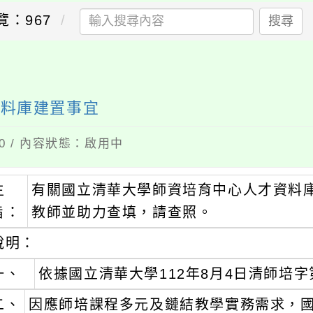
覽：967
搜尋
資料庫建置事宜
10 / 內容狀態：啟用中
主
有關國立清華大學師資培育中心人才資料
旨：
教師並助力查填，請查照。
說明：
一、
依據國立清華大學112年8月4日清師培字第1
二、
因應師培課程多元及鏈結教學實務需求，