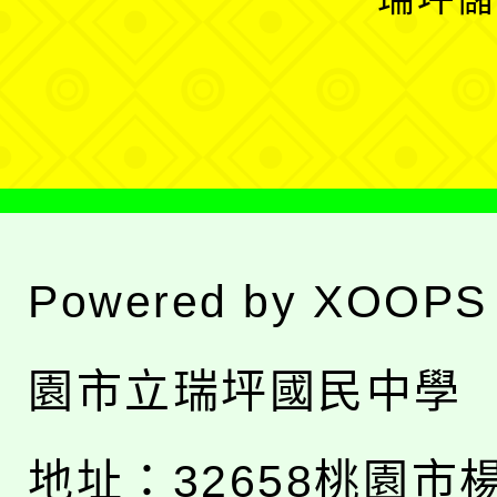
單
選
單
Powered by
XOOPS
園市立瑞坪國民中學
地址：
32658桃園市