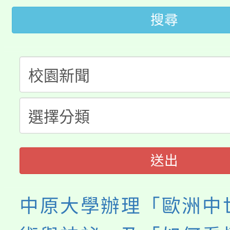
轉知中國文化大學推廣
代理(課)教師甄選結果(
搜尋
轉知苗栗縣政府辦理11
《TA101》溝通分析
桃園市115學年度學生
縣市「校園短影音徵選
程，歡迎學生輔導中心
「桃園市補助參觀特色
要點
門員」簡章及活動海報
心理、諮商輔導、社會
115年度「教育部表揚
展演活動實施計畫」
踴躍報名參加。
系所師生報名參加。
義教育推展貢獻獎」
送出
中原大學辦理「歐洲中