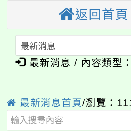
轉知苗栗縣政府辦理11
《TA101》溝通分析
返回首頁
桃園市115學年度學生
縣市「校園短影音徵選
程，歡迎學生輔導中心
「桃園市補助參觀特色
要點
門員」簡章及活動海報
心理、諮商輔導、社會
115年度「教育部表揚
展演活動實施計畫」
踴躍報名參加。
系所師生報名參加。
公告本校115學年度第1
義教育推展貢獻獎」
最新消息 / 內容類型
「2026金融保險知識
代理(課)教師甄選結果(
桃園市115學年度學生
車」活動
最新消息首頁
/瀏覽：11
公告本校115學年度第
生本土語及新住民語歌
公告本校115學年度第
代理(課)教師甄選結果(