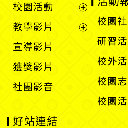
活動
校園活動
開
展
校園社
教學影片
選
開
展
研習活
宣導影片
單
選
開
校外活
獲獎影片
單
選
校園志
社團影音
單
校園活
好站連結