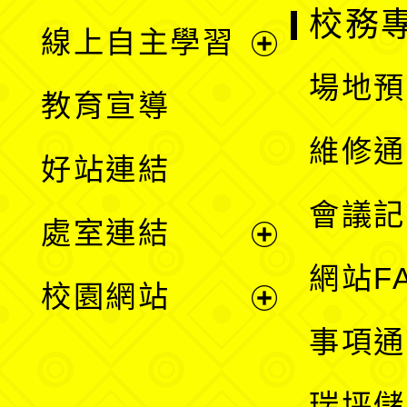
校務
線上自主學習
展
場地預
教育宣導
開
維修通
好站連結
選
會議記
處室連結
單
展
網站F
校園網站
開
展
事項通
選
開
瑞坪儲