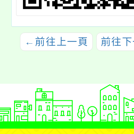
←
前往上一頁
前往下