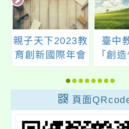
大
親子天下2023教
臺中
心
育創新國際年會
「創造
養
21世
中
課程推
能力提
頁面QRcod
成果