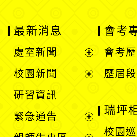
最新消息
會考
處室新聞
會考歷
展
校園新聞
歷屆段
開
展
研習資訊
選
開
瑞坪
緊急通告
單
選
展
校園巡