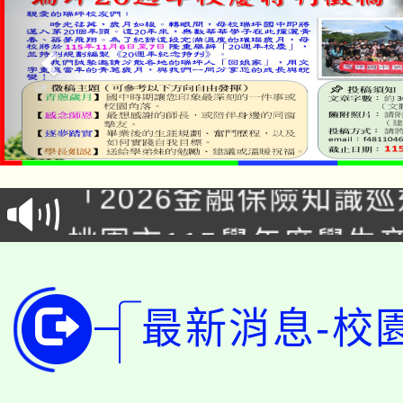
公告本校115學年度第1
「2026金融保險知識
代理(課)教師甄選結果(
桃園市115學年度學生
車」活動
公告本校115學年度第
生本土語及新住民語歌
公告本校115學年度第
最新消息-校
代理(課)教師甄選結果(
轉知中國文化大學推廣
代理(課)教師甄選結果(