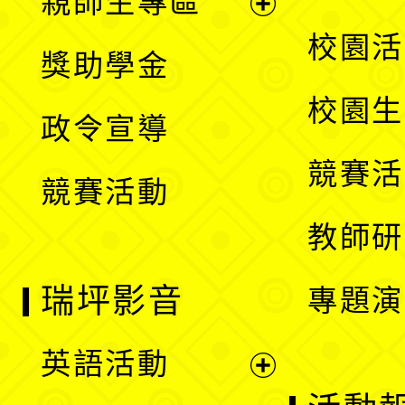
親師生專區
單
開
展
校園活
獎助學金
選
開
校園生
政令宣導
單
選
競賽活
競賽活動
單
教師研
瑞坪影音
專題演
英語活動
展