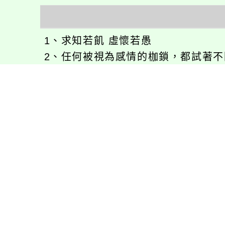
1、求知若飢 虛懷若愚
2、任何被視為感情的枷鎖，都試著
3、自強不息
徐嘉裕(Neil Hsu)的工作心得網誌!
徐嘉裕 Neil hsu粉絲團
E-MAIL：
b168168tw@gmail.com