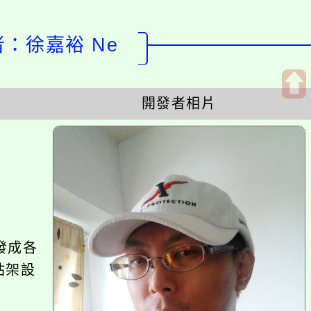
計者：徐嘉裕 Ne
開發者相片
開
啟
上
方
區
塊
發成各
站架設