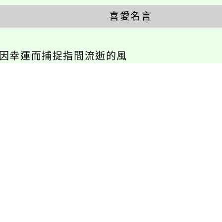
喜愛名言
不因幸運而捕捉指間流逝的風
相關連結