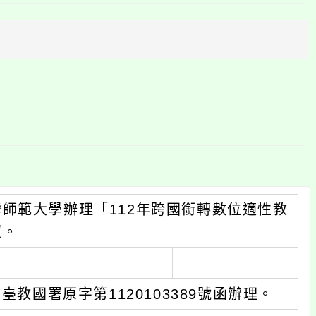
上
方
區
塊
師範大學辦理「112年跨國銜轉數位適性教
照。
臺教國署原字第1120103389號函辦理。