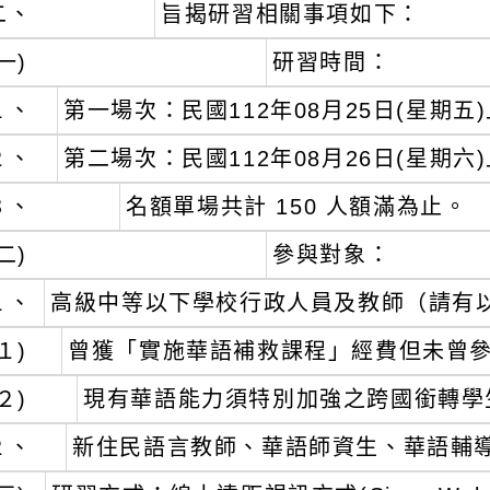
二、
旨揭研習相關事項如下：
一)
研習時間：
１、
第一場次：民國112年08月25日(星期五)上
２、
第二場次：民國112年08月26日(星期六)上
３、
名額單場共計 150 人額滿為止。
二)
參與對象：
１、
高級中等以下學校行政人員及教師（請有
１)
曾獲「實施華語補救課程」經費但未曾
２)
現有華語能力須特別加強之跨國銜轉學
２、
新住民語言教師、華語師資生、華語輔