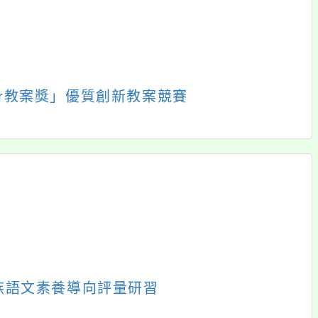
「112年度戶外教育暨
臺灣師範大學數學教
海洋教育課程模組與
育中心辦理「數學素
教學案例徵選辦法」
養教學工作坊-臺北
場」
前往下一頁
→