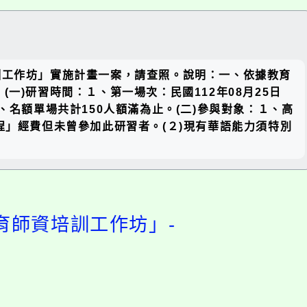
關閉區
訓工作坊」實施計畫一案，請查照。說明：一、依據教育
塊
(一)研習時間：１、第一場次：民國112年08月25日
0。３、名額單場共計150人額滿為止。(二)參與對象：１、高
程」經費但未曾參加此研習者。(２)現有華語能力須特別
育師資培訓工作坊」-
開
啟