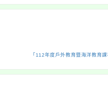
jhstyc
oogle、Firefox、Vivaldi、Opera
支
PS 2.5.11
網站語系：zh-TW
Neil網站設計工坊
：
徐嘉裕 Neil hsu
瑞坪相簿
瑞坪影音
活動