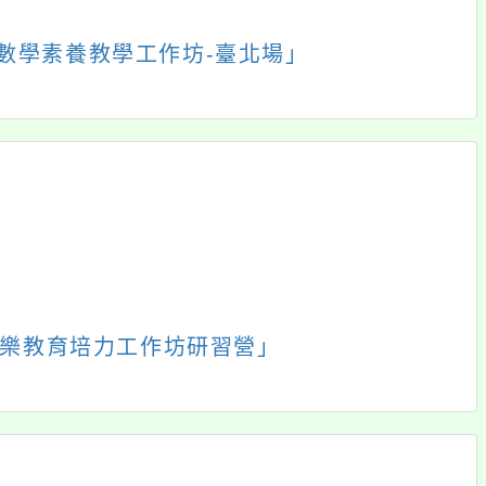
團
線上自主學習
場地預約
展
展
動
教育宣導
維修通報
開
開
動
好站連結
會議記錄
選
選
工
處室連結
網站FAQ
單
單
展
動
校園網站
事項通報
開
展
瑞坪儲蓄專戶
選
開
單
選
單