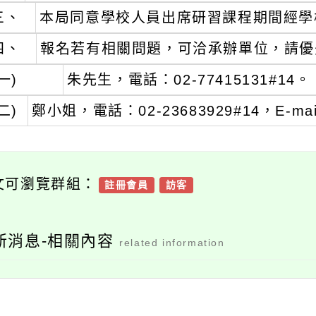
三、
本局同意學校人員出席研習課程期間經學
四、
報名若有相關問題，可洽承辦單位，請優先
一)
朱先生，電話：02-77415131#14。
二)
鄭小姐，電話：02-23683929#14，E-mail
文可瀏覽群組：
註冊會員
訪客
新消息-相關內容
related information