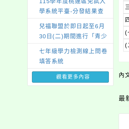
瑞坪國中115學年度七年
級新生編班及新生導師編
配結果
歲月如歌，感恩有您～瑞
(
坪國中20週年校慶特刊
(
【熱烈徵稿中】
瑞坪國中115學年度七年
級新生編班及導師編配作
業公告
內
115學年度桃連區免試入
學系統平臺-分發結果查
詢
最
兒福聯盟於即日起至6月
30日(二)期間進行「青少
年外貌認知與心理健康調
七年級學力檢測線上問卷