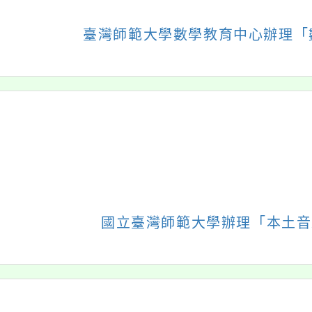
校園巡禮
英語活動
校園社
展
校園活動
校園活動
研習活
開
展
展
校園生活
教學影片
校外活
選
開
開
展
展
競賽活動
宣導影片
校園志
單
選
選
開
開
展
教師研習
獲獎影片
校園活
單
單
選
選
開
專題演講
社團影音
單
單
選
單
PS
2026
桃園市立瑞坪國民中學
園市楊梅區瑞坪里文化街535號