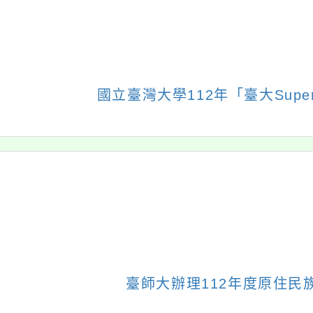
國立臺灣大學112年
臺師大辦理112年度原
臺大Super教案獎」
住民族語文素養導向
優質創新教案競賽
評量研習
←
前往上一頁