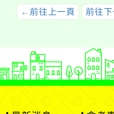
←
前往上一頁
前往下