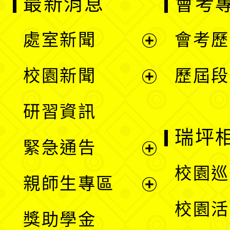
最新消息
會考
處室新聞
會考歷
展
校園新聞
歷屆段
開
展
研習資訊
選
開
瑞坪
緊急通告
單
選
展
校園巡
親師生專區
單
開
展
校園活
獎助學金
選