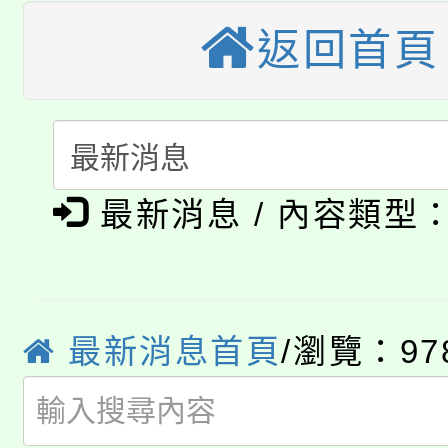
車」活動
返回首頁
公告本校115學年度第
生本土語及新住民語歌
公告本校115學年度第
代理(課)教師甄選結果(
轉知中國文化大學推廣
代理(課)教師甄選結果(
淨零綠生活教案入校路
《TA101》溝通分析
最新消息 / 內容類型
115年食農教育專業人
會
程，歡迎學生輔導中心
學期銜接期間理賠案件
程
心理、諮商輔導、社會
淨零綠領人才培育課程
最新消息首頁
/瀏覽：97
學籍身 分審查程序及
系所師生報名參加。
公告本校115學年度第1
版
「2026金融保險知識