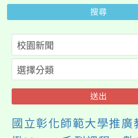
代理(課)教師甄選結果(
搜尋
桃園市115學年度學生
車」活動
公告本校115學年度第
生本土語及新住民語歌
公告本校115學年度第
代理(課)教師甄選結果(
轉知中國文化大學推廣
代理(課)教師甄選結果(
《TA101》溝通分析
程，歡迎學生輔導中心
送出
心理、諮商輔導、社會
國立彰化師範大學推廣
系所師生報名參加。