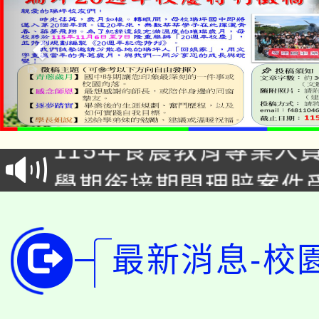
淨零綠生活教案入校路
115年食農教育專業人
會
學期銜接期間理賠案件
程
淨零綠領人才培育課程
學籍身 分審查程序及
公告本校115學年度第1
版
最新消息-校
「2026金融保險知識
代理(課)教師甄選結果(
桃園市115學年度學生