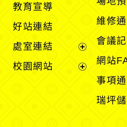
場地預
教育宣導
開
維修通
好站連結
選
會議記
處室連結
單
展
網站F
校園網站
開
展
事項通
選
開
瑞坪儲
單
選