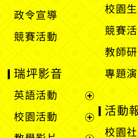
開
校園生
政令宣導
單
選
競賽活
競賽活動
單
教師研
瑞坪影音
專題演
英語活動
展
活動
校園活動
開
展
校園社