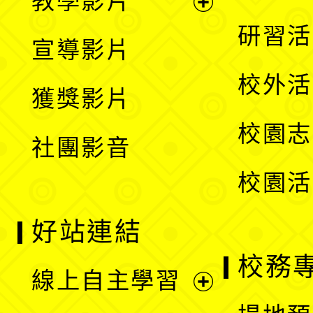
教學影片
選
開
展
研習活
宣導影片
單
選
開
校外活
獲獎影片
單
選
校園志
社團影音
單
校園活
好站連結
校務
線上自主學習
展