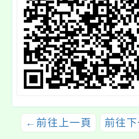
←
前往上一頁
前往下