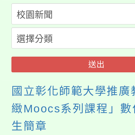
公告本校115學年度第
代理(課)教師甄選結果(
轉知中國文化大學推廣
代理(課)教師甄選結果(
《TA101》溝通分析
程，歡迎學生輔導中心
送出
心理、諮商輔導、社會
系所師生報名參加。
國立彰化師範大學推廣
緻Moocs系列課程」
生簡章