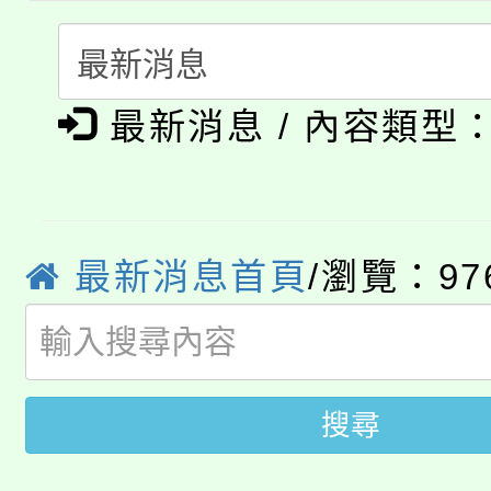
代理(課)教師甄選結果(
淨零綠生活教案入校路
《TA101》溝通分析
115年食農教育專業人
會
程，歡迎學生輔導中心
最新消息 / 內容類型
學期銜接期間理賠案件
程
心理、諮商輔導、社會
淨零綠領人才培育課程
學籍身 分審查程序及
系所師生報名參加。
公告本校115學年度第1
最新消息首頁
/瀏覽：97
版
「2026金融保險知識
代理(課)教師甄選結果(
桃園市115學年度學生
車」活動
搜尋
公告本校115學年度第
生本土語及新住民語歌