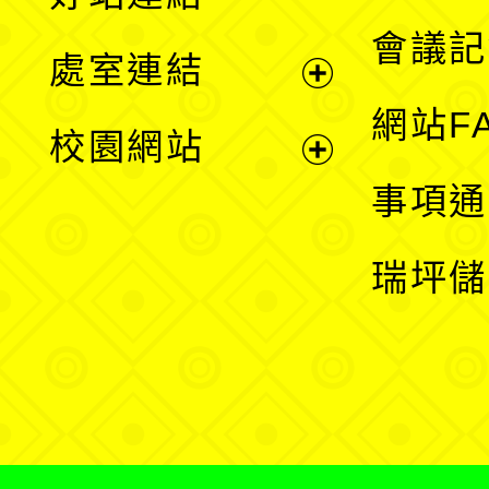
選
會議記
處室連結
單
展
網站F
校園網站
開
展
事項通
選
開
瑞坪儲
單
選
單