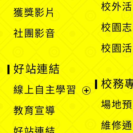
開
校外活
獲獎影片
單
選
校園志
社團影音
單
校園活
好站連結
校務
線上自主學習
展
場地預
教育宣導
開
維修通
好站連結