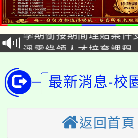
115年食農教育專業人
會
學期銜接期間理賠案件
程
淨零綠領人才培育課程
學籍身 分審查程序及
公告本校115學年度第1
版
「2026金融保險知識
代理(課)教師甄選結果(
最新消息-校
桃園市115學年度學生
車」活動
公告本校115學年度第
生本土語及新住民語歌
返回首頁
公告本校115學年度第
代理(課)教師甄選結果(
轉知中國文化大學推廣