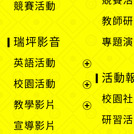
競賽活
競賽活動
單
教師研
瑞坪影音
專題演
英語活動
展
活動
校園活動
開
展
校園社
教學影片
選
開
展
研習活
宣導影片
單
選