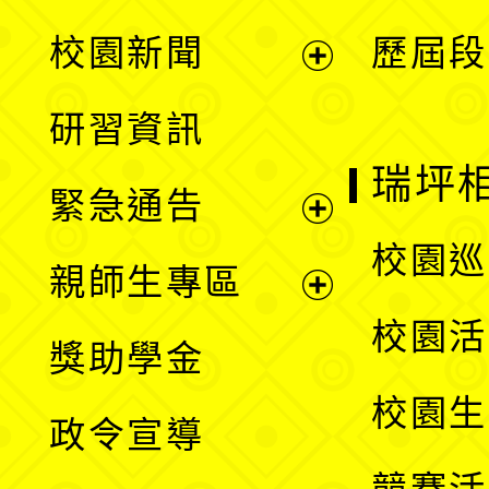
展
校園新聞
歷屆段
開
展
研習資訊
選
開
瑞坪
緊急通告
單
選
展
校園巡
親師生專區
單
開
展
校園活
獎助學金
選
開
校園生
政令宣導
單
選