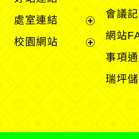
選
會議記
處室連結
單
展
網站F
校園網站
開
展
事項通
選
開
瑞坪儲
單
選
單