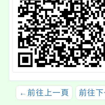
←
前往上一頁
前往下