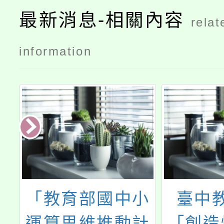
最新消息-相關內容
relat
information
小
臺中教育大學
響應4
計
「創造性思維暨
「性別