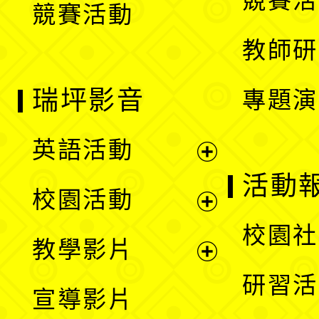
競賽活
競賽活動
單
教師研
瑞坪影音
專題演
英語活動
展
活動
校園活動
開
展
校園社
教學影片
選
開
展
研習活
宣導影片
單
選