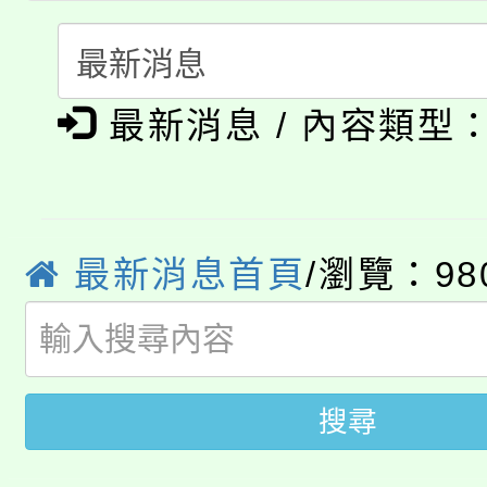
轉知中國文化大學推廣
代理(課)教師甄選結果(
淨零綠生活教案入校路
《TA101》溝通分析
最新消息 / 內容類型
115年食農教育專業人
會
程，歡迎學生輔導中心
學期銜接期間理賠案件
程
心理、諮商輔導、社會
淨零綠領人才培育課程
學籍身 分審查程序及
最新消息首頁
/瀏覽：98
系所師生報名參加。
公告本校115學年度第1
版
「2026金融保險知識
代理(課)教師甄選結果(
桃園市115學年度學生
車」活動
搜尋
公告本校115學年度第
生本土語及新住民語歌