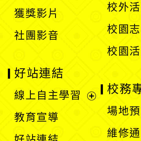
開
校外活
獲獎影片
單
選
校園志
社團影音
單
校園活
好站連結
校務
線上自主學習
展
場地預
教育宣導
開
維修通
好站連結