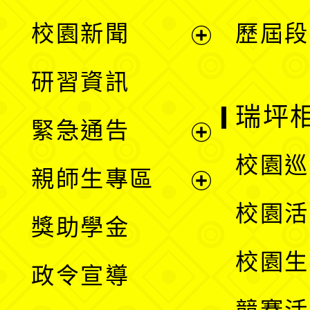
展
校園新聞
歷屆段
開
展
研習資訊
選
開
瑞坪
緊急通告
單
選
展
校園巡
親師生專區
單
開
展
校園活
獎助學金
選
開
校園生
政令宣導
單
選