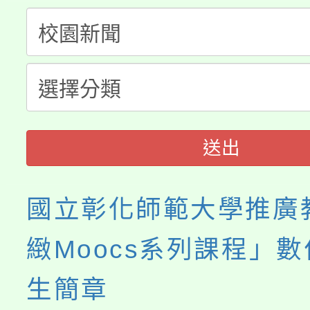
公告本校115學年度第
代理(課)教師甄選結果(
轉知中國文化大學推廣
代理(課)教師甄選結果(
《TA101》溝通分析
程，歡迎學生輔導中心
送出
心理、諮商輔導、社會
國立彰化師範大學推廣
系所師生報名參加。
緻Moocs系列課程」
生簡章