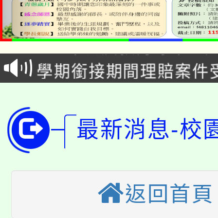
淨零綠生活教案入校路
115年食農教育專業人
會
學期銜接期間理賠案件
程
淨零綠領人才培育課程
學籍身 分審查程序及
公告本校115學年度第1
版
最新消息-校
「2026金融保險知識
代理(課)教師甄選結果(
桃園市115學年度學生
車」活動
公告本校115學年度第
生本土語及新住民語歌
返回首頁
公告本校115學年度第
代理(課)教師甄選結果(