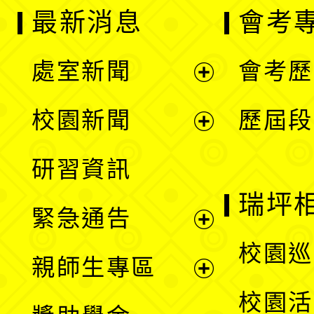
最新消息
會考
處室新聞
會考歷
展
校園新聞
歷屆段
開
展
研習資訊
選
開
瑞坪
緊急通告
單
選
展
校園巡
親師生專區
單
開
展
校園活