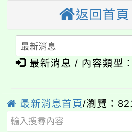
桃園市低收入戶享有免
田徑場及游泳池舉行。
返回首頁
大園自造教育及科技中心
視費優惠，中低收入戶
大溪自造教育及科技中心
份教師增能研習
半價優惠，詳情可洽有
淨零綠生活教案入校路
份教師研習
者。
公告本校115學年度第1
會
最新消息 / 內容類型
「本色祭」8/29、30
代理(課)教師甄選結果
8/21下午1時於龍潭區
場熱烈登場!
告(尚有缺額)
最新消息首頁
/瀏覽：82
YOUNG桃局內行報名
徵才活動。
8月14至27日，桃園
局官網。