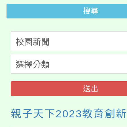
115年桃園市運動會8/1
開!
搜尋
桃園市低收入戶享有免
田徑場及游泳池舉行。
大園自造教育及科技中心
視費優惠，中低收入戶
大溪自造教育及科技中心
份教師增能研習
半價優惠，詳情可洽有
淨零綠生活教案入校路
份教師研習
者。
會
送出
親子天下2023教育創