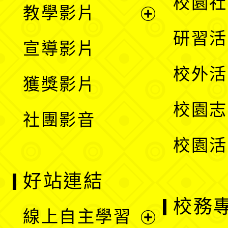
校園社
教學影片
選
開
展
研習活
宣導影片
單
選
開
校外活
獲獎影片
單
選
校園志
社團影音
單
校園活
好站連結
校務
線上自主學習