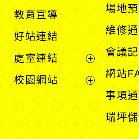
展
場地預
教育宣導
開
維修通
好站連結
選
會議記
處室連結
單
展
網站F
校園網站
開
展
事項通
選
開
瑞坪儲
單
選