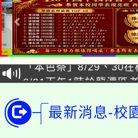
公告本校115學年度第1
「本色祭」8/29、30
代理(課)教師甄選結果
8/21下午1時於龍潭區
場熱烈登場!
告(尚有缺額)
YOUNG桃局內行報名
徵才活動。
8月14至27日，桃園
最新消息-校
局官網。
115年桃園市運動會8/1
開!