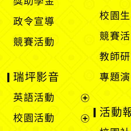
獎助學金
選
開
校園生
政令宣導
單
選
競賽活
競賽活動
單
教師研
瑞坪影音
專題演
英語活動
展
活動
校園活動
開
展