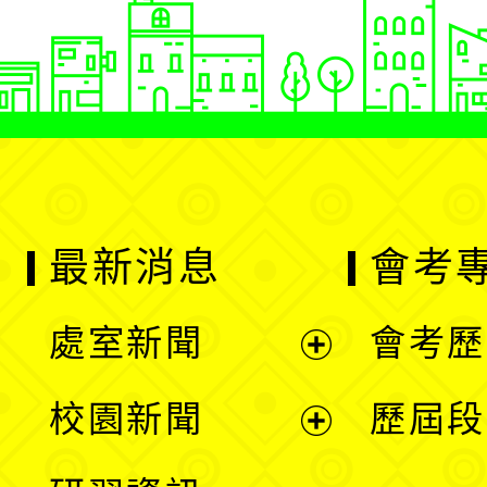
最新消息
會考
處室新聞
會考歷
展
校園新聞
歷屆段
開
展