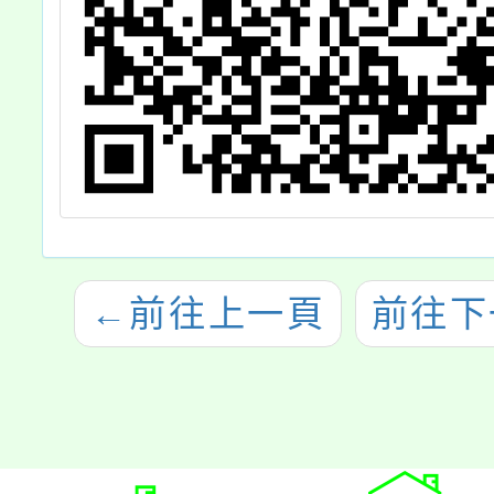
←
前往上一頁
前往下