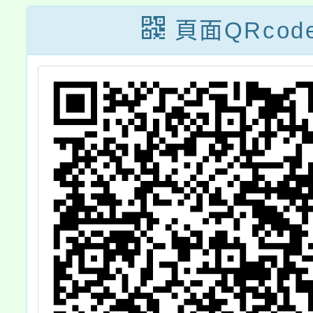
https:
頁面QRcod