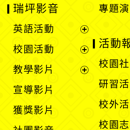
瑞坪影音
專題演
英語活動
展
活動
校園活動
開
展
校園社
教學影片
選
開
展
研習活
宣導影片
單
選
開
校外活
獲獎影片
單
選
校園志