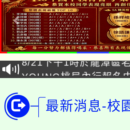
「本色祭」8/29、30
8/21下午1時於龍潭區
場熱烈登場!
YOUNG桃局內行報名
徵才活動。
8月14至27日，桃園
局官網。
115年桃園市運動會8/1
開!
最新消息-校
桃園市低收入戶享有免
田徑場及游泳池舉行。
大園自造教育及科技中心