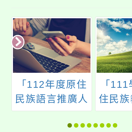
小
「112年度原住
「11
計
民族語言推廣人
住民族
訓
員設置補助計
統計工
畫」第5次甄選
填報