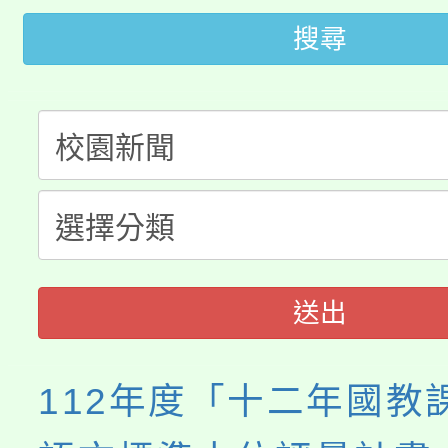
桃園市低收入戶享有免
田徑場及游泳池舉行。
搜尋
大園自造教育及科技中心
視費優惠，中低收入戶
大溪自造教育及科技中心
份教師增能研習
半價優惠，詳情可洽有
淨零綠生活教案入校路
份教師研習
者。
115年食農教育專業人
會
程
送出
112年度「十二年國教