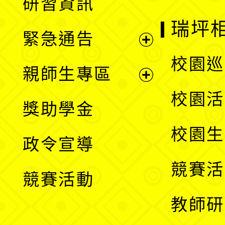
研習資訊
選
開
瑞坪
緊急通告
單
選
展
校園巡
親師生專區
單
開
展
校園活
獎助學金
選
開
校園生
政令宣導
單
選
競賽活
競賽活動
單
教師研