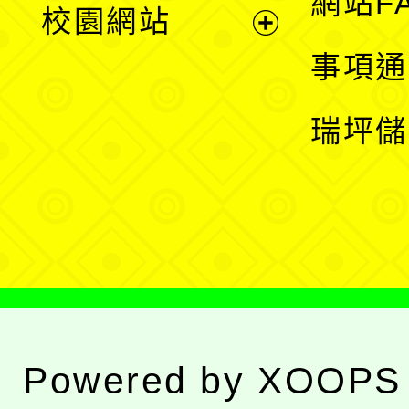
網站F
校園網站
開
展
事項通
選
開
瑞坪儲
單
選
單
Powered by
XOOPS