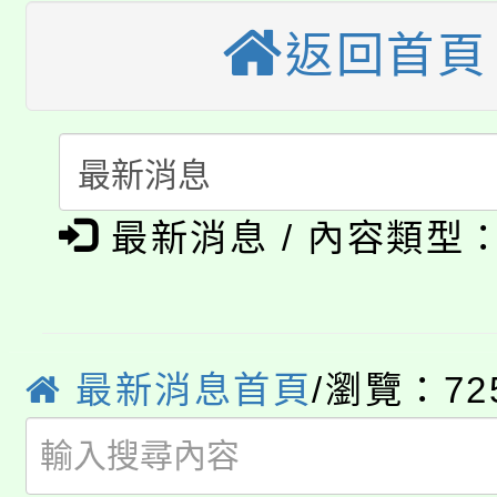
視費優惠，中低收入戶
返回首頁
大溪自造教育及科技中心
份教師增能研習
半價優惠，詳情可洽有
淨零綠生活教案入校路
份教師研習
者。
115年食農教育專業人
會
「本色祭」8/29、30
程
最新消息 / 內容類型
8/21下午1時於龍潭區
場熱烈登場!
YOUNG桃局內行報名
徵才活動。
8月14至27日，桃園
最新消息首頁
/瀏覽：72
局官網。
115年桃園市運動會8/1
開!