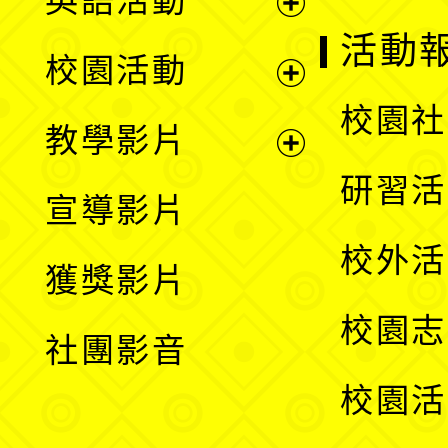
英語活動
展
活動
校園活動
開
展
校園社
教學影片
選
開
展
研習活
宣導影片
單
選
開
校外活
獲獎影片
單
選
校園志
社團影音
單
校園活