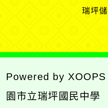
選
開
瑞坪儲
單
選
單
Powered by
XOOPS
園市立瑞坪國民中學