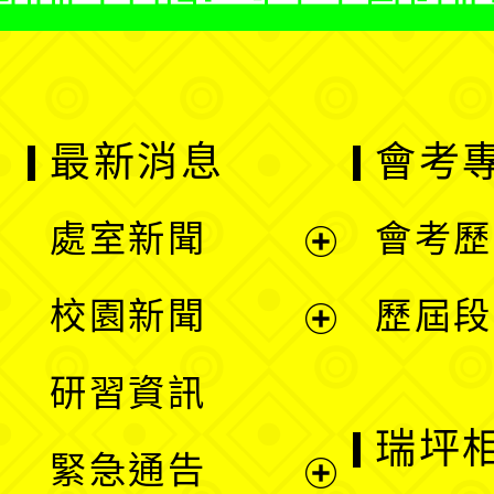
最新消息
會考
處室新聞
會考歷
展
校園新聞
歷屆段
開
展
研習資訊
選
開
瑞坪
緊急通告
單
選