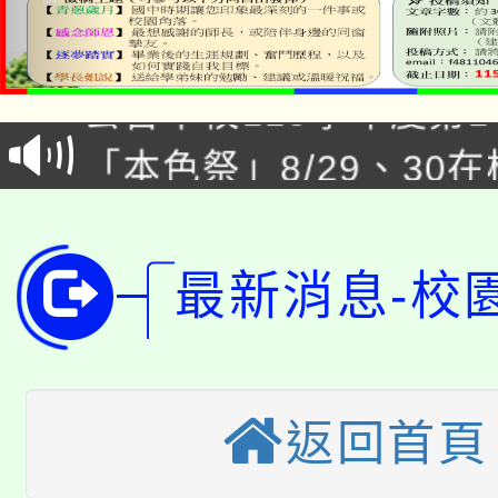
公告本校115學年度第1
「本色祭」8/29、30
代理(課)教師甄選結果
8/21下午1時於龍潭區
場熱烈登場!
告(尚有缺額)
YOUNG桃局內行報名
徵才活動。
最新消息-校
8月14至27日，桃園
局官網。
115年桃園市運動會8/1
開!
桃園市低收入戶享有免
田徑場及游泳池舉行。
返回首頁
大園自造教育及科技中心
視費優惠，中低收入戶