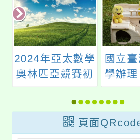
測
2024年亞太數學
國立臺
系
奧林匹亞競賽初
學辦理
選考試
樂教育
坊研
頁面QRcod