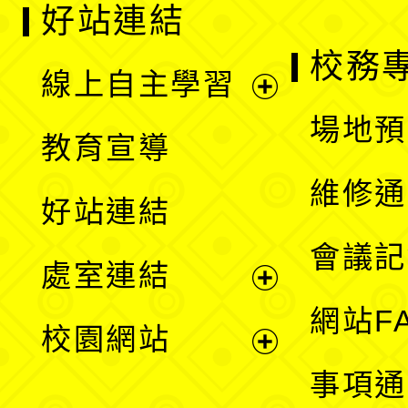
好站連結
校務
線上自主學習
展
場地預
教育宣導
開
維修通
好站連結
選
會議記
處室連結
單
展
網站F
校園網站
開
展
事項通