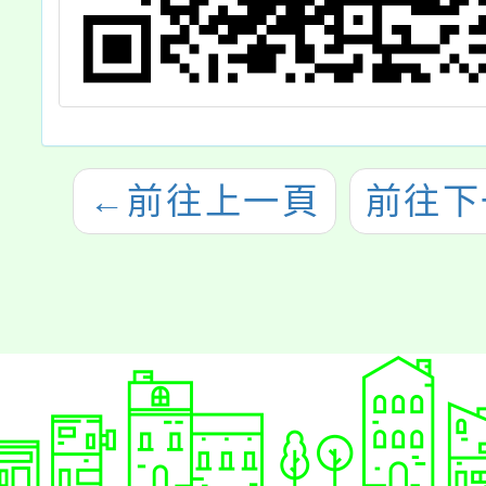
←
前往上一頁
前往下