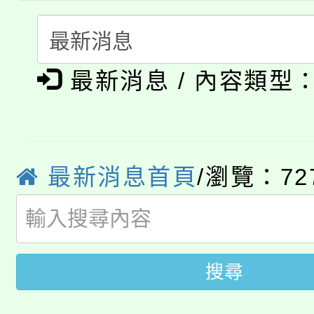
大溪自造教育及科技中心
份教師增能研習
半價優惠，詳情可洽有
淨零綠生活教案入校路
份教師研習
者。
最新消息 / 內容類型
公告本校115學年度第1
會
「本色祭」8/29、30
代理(課)教師甄選結果
8/21下午1時於龍潭區
場熱烈登場!
告(尚有缺額)
最新消息首頁
/瀏覽：72
YOUNG桃局內行報名
徵才活動。
8月14至27日，桃園
局官網。
115年桃園市運動會8/1
搜尋
開!
桃園市低收入戶享有免
田徑場及游泳池舉行。