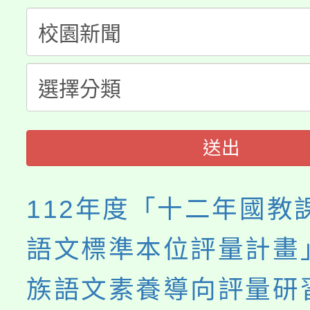
大園自造教育及科技中心
視費優惠，中低收入戶
大溪自造教育及科技中心
份教師增能研習
半價優惠，詳情可洽有
淨零綠生活教案入校路
份教師研習
者。
會
送出
112年度「十二年國教
語文標準本位評量計畫
族語文素養導向評量研