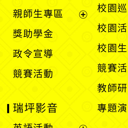
展
校園巡
親師生專區
單
開
展
校園活
獎助學金
選
開
校園生
政令宣導
單
選
競賽活
競賽活動
單
教師研
瑞坪影音
專題演