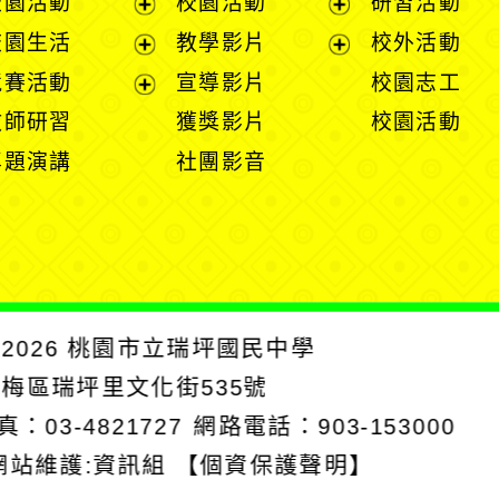
校園活動
校園活動
研習活動
開
展
展
校園生活
教學影片
校外活動
選
開
開
展
展
競賽活動
宣導影片
校園志工
單
選
選
開
開
展
教師研習
獲獎影片
校園活動
單
單
選
選
開
專題演講
社團影音
單
單
選
單
2026
桃園市立瑞坪國民中學
楊梅區瑞坪里文化街535號
真：03-4821727
網路電話：903-153000
網站維護:資訊組
【個資保護聲明】