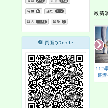
宣導
274
注意
180
特色
6
課程
152
最新
報名
1151
緊急
2
頁面QRcode
11學年度國民中小
瑞坪國中115學年度七
11
自然科學領域教師
年級新生編班及導師
整體
究課程設計與執行
編配作業公告
計畫
能力提升計畫」
職教