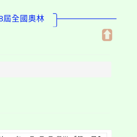
58屆全國奧林
開
啟
上
方
區
塊