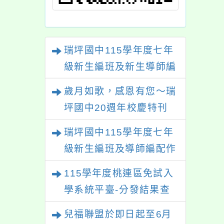
瑞坪國中115學年度七年
級新生編班及新生導師編
配結果
歲月如歌，感恩有您～瑞
坪國中20週年校慶特刊
【熱烈徵稿中】
瑞坪國中115學年度七年
級新生編班及導師編配作
業公告
115學年度桃連區免試入
學系統平臺-分發結果查
詢
兒福聯盟於即日起至6月