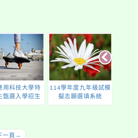
應用科技大學特
114學年度九年級試模
「20
生甄選入學招生
擬志願選填系統
會－
簡章
下一頁
→