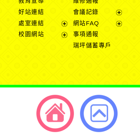
教育宣導
維修通報
開
開
好站連結
會議記錄
選
選
展
處室連結
網站FAQ
單
單
開
展
展
校園網站
事項通報
選
開
開
展
瑞坪儲蓄專戶
單
選
選
開
單
單
選
單
返回首頁
返回頂端