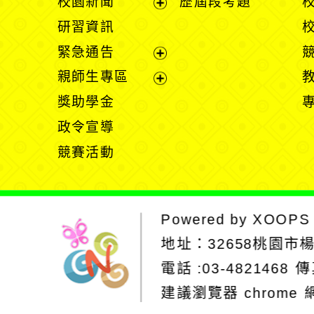
校園新聞
歷屆段考題
開
展
研習資訊
選
開
緊急通告
單
選
展
親師生專區
單
開
展
獎助學金
選
開
政令宣導
單
選
競賽活動
單
Powered by
XOOPS
地址：
32658桃園市
電話 :03-4821468
傳
建議瀏覽器 chrome
網站設計：Neil