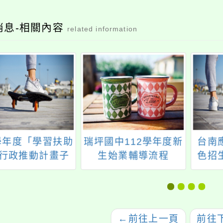
消息-相關內容
related information
2學年度「學習扶助
瑞坪國中112學年度新
台南
行政推動計畫子
生始業輔導流程
色招
十一-3：國中現
(8/24-8/25)
師8小時認證研習
計畫」
←
前往上一頁
前往