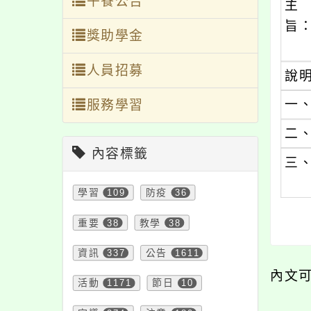
午餐公告
主
旨
獎助學金
人員招募
說
一
服務學習
二
內容標籤
三
學習
109
防疫
36
重要
38
教學
38
資訊
337
公告
1611
內文
活動
1171
節日
10