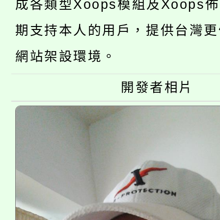
成各類型Xoops模組及Xoops
「2026金融保險知識
代理(課)教師甄選結果(
桃園市115學年度學生
期支持本人的用戶，提供台灣更
車」活動
公告本校115學年度第
網站架設環境。
生本土語及新住民語歌
公告本校115學年度第
代理(課)教師甄選結果(
開發者相片
轉知中國文化大學推廣
代理(課)教師甄選結果(
《TA101》溝通分析
程，歡迎學生輔導中心
心理、諮商輔導、社會
系所師生報名參加。