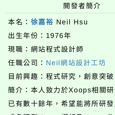
桃園市115學年度學生
車」活動
開發者簡介
公告本校115學年度第
生本土語及新住民語歌
本名：
徐嘉裕
Neil Hsu
公告本校115學年度第
代理(課)教師甄選結果(
出生年份：1976年
轉知中國文化大學推廣
代理(課)教師甄選結果(
現職：網站程式設計師
淨零綠生活教案入校路
《TA101》溝通分析
任職公司：
Neil網站設計工坊
115年食農教育專業人
會
程，歡迎學生輔導中心
目前興趣：程式研究，創意突破
學期銜接期間理賠案件
程
心理、諮商輔導、社會
簡介：本人致力於Xoops相關
淨零綠領人才培育課程
學籍身 分審查程序及
系所師生報名參加。
已有數十餘年，希望能將所研發
公告本校115學年度第1
版