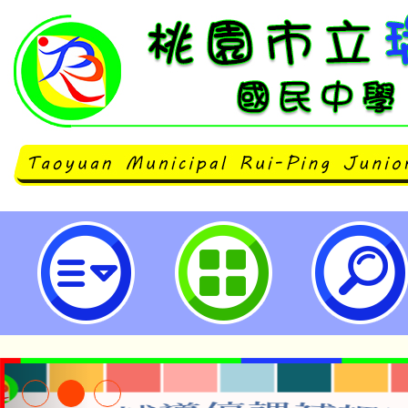
neilrpjhstyc網站設計者：徐嘉裕 N