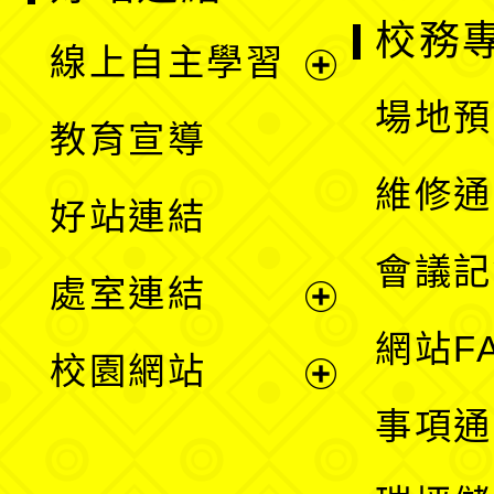
校務
線上自主學習
展
場地預
教育宣導
開
維修通
好站連結
選
會議記
處室連結
單
展
網站F
校園網站
開
展
事項通
選
開