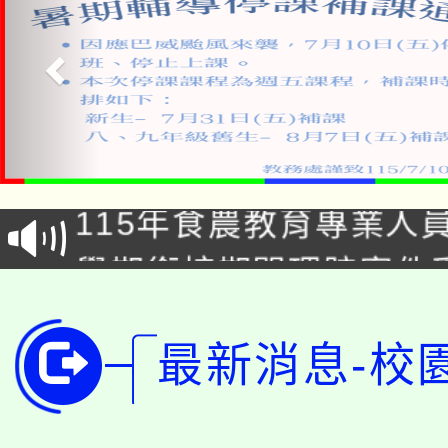
淨零綠生活教案入校路
115年食農教育專業人
會
學期銜接期間理賠案件
程
淨零綠領人才培育課程
學籍身 分審查程序及
最新消息-校
公告本校115學年度第1
版
「2026金融保險知識
代理(課)教師甄選結果(