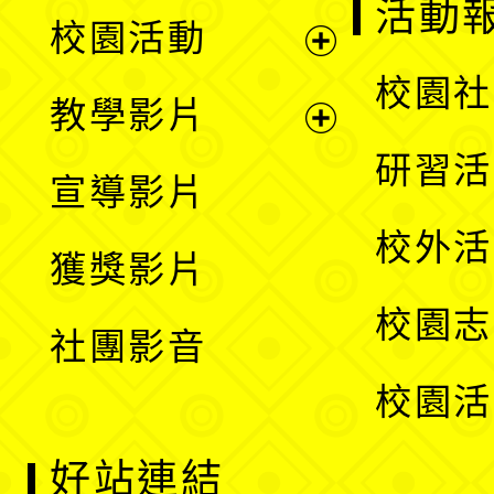
展
活動
校園活動
開
展
校園社
教學影片
選
開
展
研習活
宣導影片
單
選
開
校外活
獲獎影片
單
選
校園志
社團影音
單
校園活
好站連結