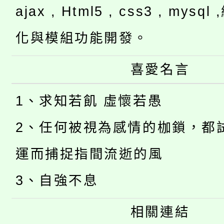
ajax , Html5 , css3 , mysq
化與模組功能開發。
喜愛名言
1、求知若飢 虛懷若愚
2、任何被視為感情的枷鎖，都
運而捕捉指間流逝的風
3、自強不息
相關連結