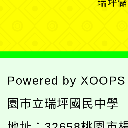
瑞坪儲
單
選
單
Powered by
XOOPS
園市立瑞坪國民中學
地址：
32658桃園市