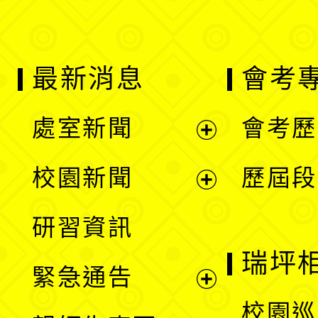
最新消息
會考
處室新聞
會考歷
展
校園新聞
歷屆段
開
展
研習資訊
選
開
瑞坪
緊急通告
單
選
展
校園巡