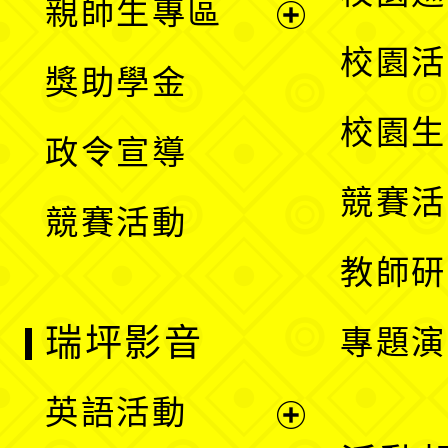
親師生專區
單
開
展
校園活
獎助學金
選
開
校園生
政令宣導
單
選
競賽活
競賽活動
單
教師研
瑞坪影音
專題演
英語活動