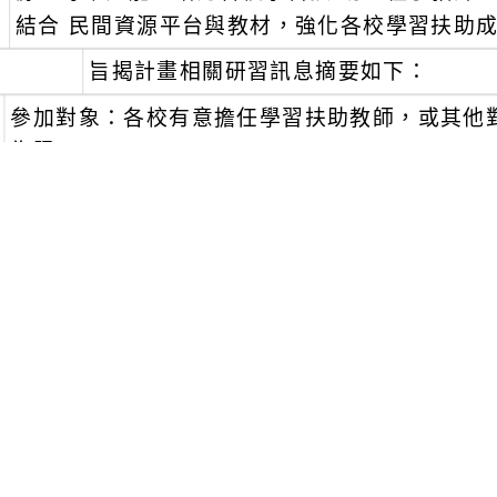
結合 民間資源平台與教材，強化各校學習扶助
、
旨揭計畫相關研習訊息摘要如下：
參加對象：各校有意擔任學習扶助教師，或其他對
為限。
研習時間及地點：
、
永齡課輔教師研習課程—共同科：112年10月21日(
教室。全程參與者分別覈實核發研習時數9小時
、
永齡課輔教師研習課程—數學科：112 年10月22日
聽教室。全程參與者分別覈實核發研習時數10小
、
永齡課輔教師研習課程—國語科：112年10月28日(
教室。全程參與者分 別覈實核發研習時數10小
報名方式：（需兩階段報名）