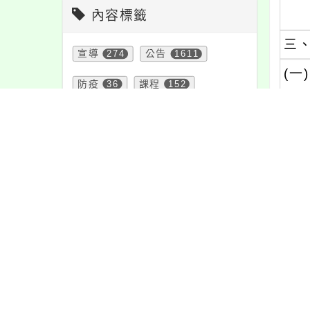
內容標籤
三
宣導
274
公告
1611
(一)
防疫
36
課程
152
節日
10
報名
1151
(二)
緊急
2
資訊
337
特色
6
１
學習
109
重要
38
２
活動
1171
教學
38
注意
180
３
頁面QRcode
(三)