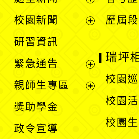
展
校園新聞
歷屆段
開
展
研習資訊
選
開
瑞坪
緊急通告
單
選
展
校園巡
親師生專區
單
開
展
校園活
獎助學金
選
開
校園生
政令宣導
單
選