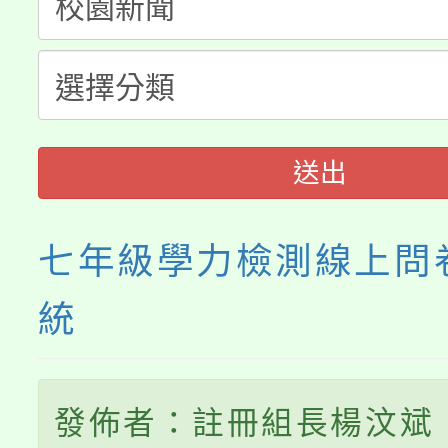
心理、諮商輔導、社會
115年度「教育部表揚
展演活動實施計畫」
踴躍報名參加。
系所師生報名參加。
義教育推展貢獻獎」
送出
七年級學力檢測線上問
統
發佈者：註冊組長楊汶斌