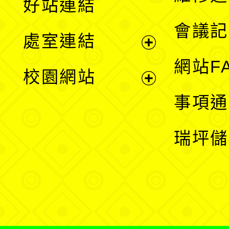
好站連結
選
會議記
處室連結
單
展
網站F
校園網站
開
展
事項通
選
開
瑞坪儲
單
選
單