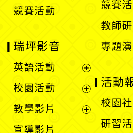
競賽活
競賽活動
單
教師研
瑞坪影音
專題演
英語活動
展
活動
校園活動
開
展
校園社
教學影片
選
開
展
研習活
宣導影片
單