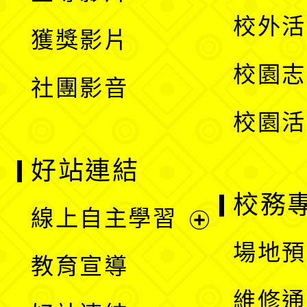
選
開
校外活
獲獎影片
單
選
校園志
社團影音
單
校園活
好站連結
校務
線上自主學習
展
場地預
教育宣導
開
維修通