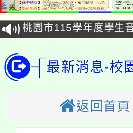
「2026金融保險知識
代理(課)教師甄選結果(
桃園市115學年度學生
車」活動
公告本校115學年度第
生本土語及新住民語歌
公告本校115學年度第
代理(課)教師甄選結果(
最新消息-校
轉知中國文化大學推廣
代理(課)教師甄選結果(
轉知苗栗縣政府辦理11
《TA101》溝通分析
桃園市115學年度學生
縣市「校園短影音徵選
程，歡迎學生輔導中心
返回首頁
「桃園市補助參觀特色
要點
門員」簡章及活動海報
心理、諮商輔導、社會
115年度「教育部表揚
展演活動實施計畫」
踴躍報名參加。