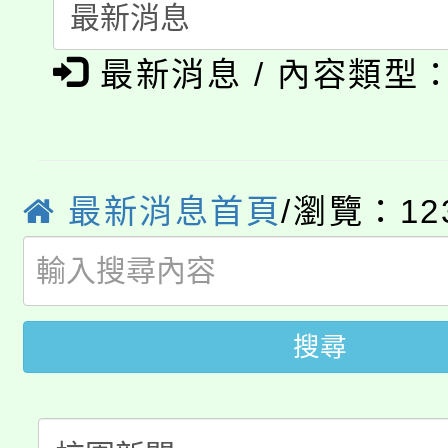
系所師生報名參加。
公告本校115學年度第1
義教育推展貢獻獎」
最新消息 / 內容類型
「2026金融保險知識
代理(課)教師甄選結果(
桃園市115學年度學生
車」活動
公告本校115學年度第
生本土語及新住民語歌
最新消息首頁
/瀏覽：12
公告本校115學年度第
代理(課)教師甄選結果(
轉知中國文化大學推廣
代理(課)教師甄選結果(
轉知苗栗縣政府辦理11
《TA101》溝通分析
搜尋
桃園市115學年度學生
縣市「校園短影音徵選
程，歡迎學生輔導中心
「桃園市補助參觀特色
要點
門員」簡章及活動海報