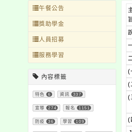
午餐公告
獎助學金
人員招募
服務學習
(
內容標籤
(
特色
6
資訊
337
(
宣導
274
報名
1151
(
防疫
36
學習
109