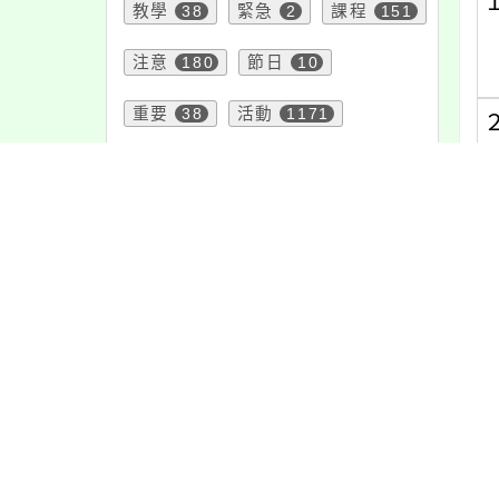
教學
38
緊急
2
課程
151
注意
180
節日
10
重要
38
活動
1171
公告
1610
(
(
頁面QRcode
(