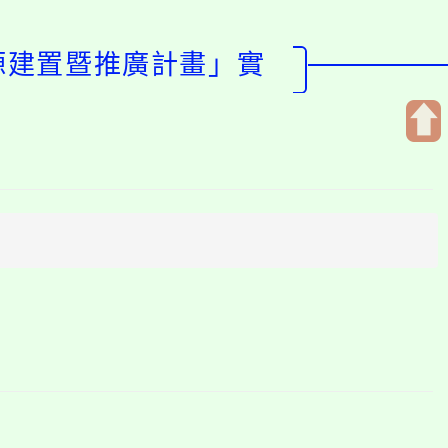
資源建置暨推廣計畫」實
開
啟
上
方
區
塊