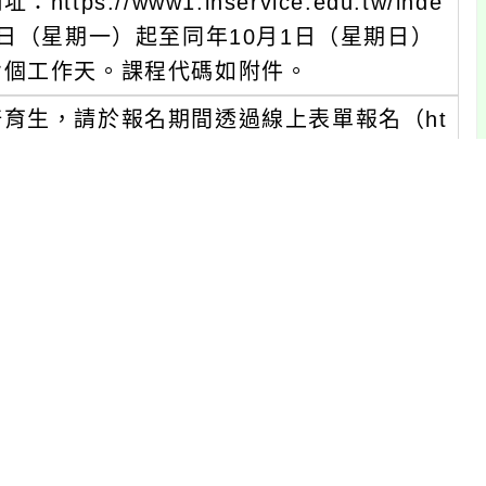
//www1.inservice.edu.tw/inde
9月4日（星期一）起至同年10月1日（星期日）
七個工作天。課程代碼如附件。
育生，請於報名期間透過線上表單報名（ht
和平東路一段162號）。
同月份），第一階段（第一天）和第二階段
習時數，合計12小時。未全程參與者將依實
無核發研習時數。
住宿皆由與會者自理。
工作坊現場致贈「探究實作評量：自然科學領