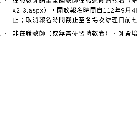
１、
在職教師請至全國教師在職進修網報名（網址：https:
x2-3.aspx），開放報名時間自112年
止；取消報名時間截止至各場次辦理日前
２、
非在職教師（或無需研習時數者）、師資培
tps://forms.gle/jmvCtjfq7x5zJVjG6）。
五)
地點：該校本部樸大樓（地址：106臺北市
六)
研習時數：本工作坊為兩階段共2天（於不
（第二天）之全程參與者，各核發6小時研
際出席情況彈性核發研習時數。非在職教師
七)
注意事項：
１、
本工作坊免費參與並提供午餐，惟交通及
２、
報名且實際出席本工作坊之與會者，將於