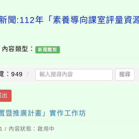
新聞:112年「素養導向課室評量
/ 內容類型：
新聞類型
覽：949
搜尋
送出
建置暨推廣計畫」實作工作坊
11 / 內容狀態：啟用中