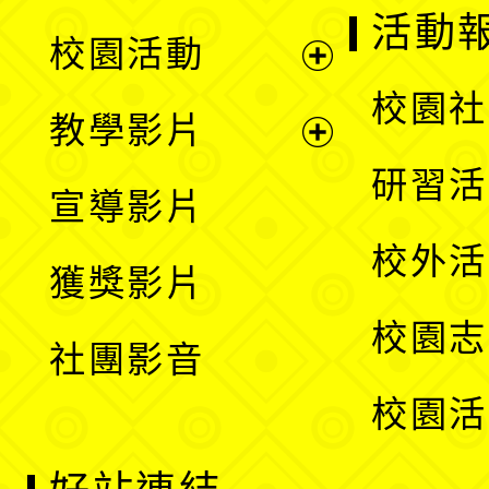
展
活動
校園活動
開
展
校園社
教學影片
選
開
展
研習活
宣導影片
單
選
開
校外活
獲獎影片
單
選
校園志
社團影音
單
校園活