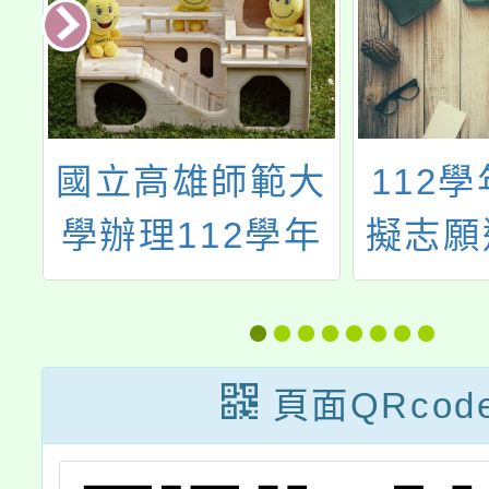
合
國立高雄師範大
112
3
學辦理112學年
擬志願
期
度第一學期期初
桃
「識字量測驗」
還
開放施測
頁面QRcod