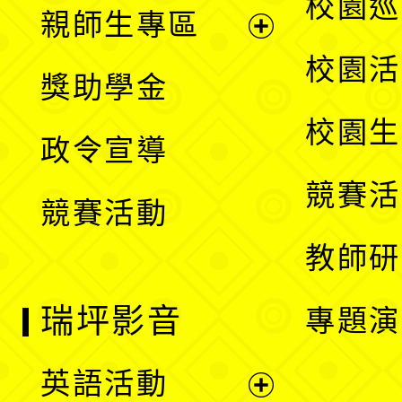
展
校園巡
親師生專區
單
開
展
校園活
獎助學金
選
開
校園生
政令宣導
單
選
競賽活
競賽活動
單
教師研
瑞坪影音
專題演
英語活動