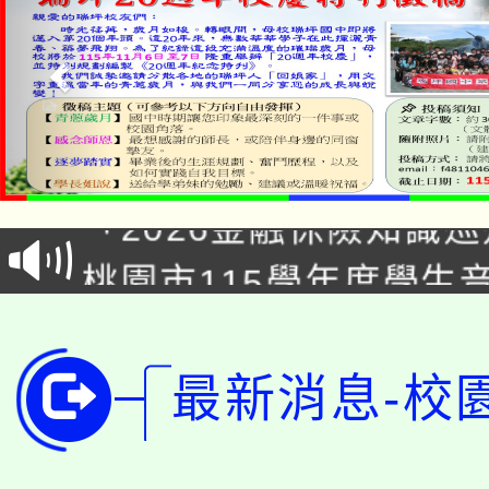
公告本校115學年度第1
「2026金融保險知識
代理(課)教師甄選結果(
桃園市115學年度學生
車」活動
公告本校115學年度第
生本土語及新住民語歌
公告本校115學年度第
代理(課)教師甄選結果(
最新消息-校
轉知中國文化大學推廣
代理(課)教師甄選結果(
轉知苗栗縣政府辦理11