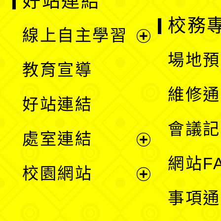
好站連結
校務
線上自主學習
展
場地預
教育宣導
開
維修通
好站連結
選
會議記
處室連結
單
展
網站F
校園網站
開
展
事項通
選