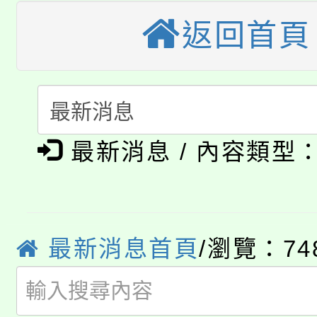
《TA101》溝通分析
返回首頁
桃園市115學年度學生
縣市「校園短影音徵選
程，歡迎學生輔導中心
「桃園市補助參觀特色
要點
門員」簡章及活動海報
心理、諮商輔導、社會
115年度「教育部表揚
展演活動實施計畫」
踴躍報名參加。
系所師生報名參加。
公告本校115學年度第1
義教育推展貢獻獎」
最新消息 / 內容類型
「2026金融保險知識
代理(課)教師甄選結果(
桃園市115學年度學生
車」活動
公告本校115學年度第
最新消息首頁
/瀏覽：74
生本土語及新住民語歌
公告本校115學年度第
代理(課)教師甄選結果(
轉知中國文化大學推廣