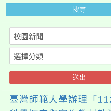
代理(課)教師甄選結果(
搜尋
轉知苗栗縣政府辦理11
《TA101》溝通分析
桃園市115學年度學生
縣市「校園短影音徵選
程，歡迎學生輔導中心
「桃園市補助參觀特色
要點
門員」簡章及活動海報
心理、諮商輔導、社會
115年度「教育部表揚
展演活動實施計畫」
踴躍報名參加。
系所師生報名參加。
義教育推展貢獻獎」
送出
臺灣師範大學辦理「112