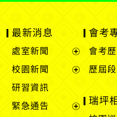
最新消息
會考
處室新聞
會考歷
展
校園新聞
歷屆段
開
展
研習資訊
選
開
瑞坪
緊急通告
單
選