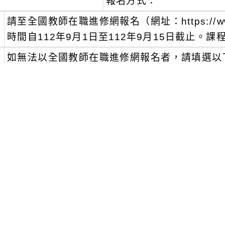
報名方式：
、
請至全國教師在職進修網報名（網址：https://www1
時間自112年9月1日至112年9月15日截止。課程
、
如無法以全國教師在職進修網報名者，請填選以下google
HrHVV3f96t3JhC6。
本研習為線上研習，課程連結將於報名截止後，
供，敬請報名者密切留意個人信箱。
課程研習時數共6小時，僅核予在職教師，心測
簽到退表單為依據，認定研習時數（心測中心具
師在職進修網報名者或非在職教師，恕不核予研
、
敬請貴校協助推派教師代表報名，並請惠允核予
、
各場次相關問題請逕洽國立臺灣師範大學心測中心承辦
234，wuyu@rcpet.ntnu.edu.tw 。