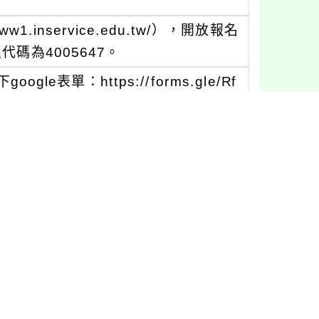
.inservice.edu.tw/），開放報名
代碼為4005647。
表單：https://forms.gle/Rf
於研習七天前隨行前通知電子郵件提
中心將依報名者於線上實際出席情況及
研習時數核發之認定權），未經全國教
習時數。
與會教師公假及協助課務調整事宜。
人員。吳小姐：02-23620770#