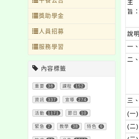
午餐公告
主
旨
獎助學金
人員招募
說
一
服務學習
二
內容標籤
重要
38
課程
152
資訊
337
宣導
274
三
(一)
活動
1171
節日
10
(二)
緊急
2
教學
38
特色
6