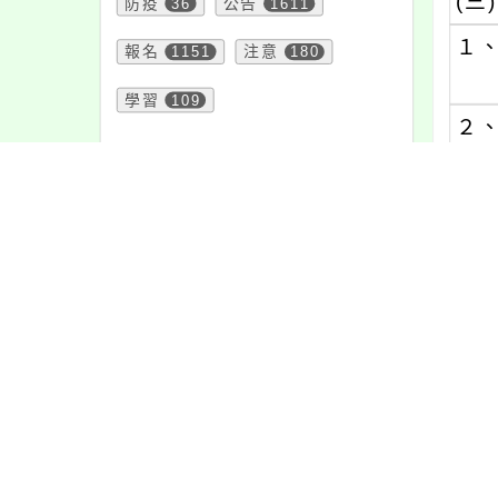
(三)
防疫
36
公告
1611
１
報名
1151
注意
180
學習
109
２
頁面QRcode
(四)
(五)
四
五