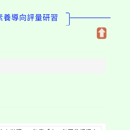
文素養導向評量研習
開
啟
上
方
區
塊