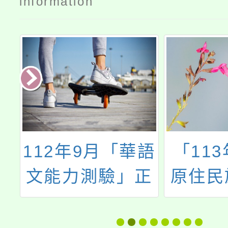
information
年
112年9月「華語
「11
生
文能力測驗」正
原住民
問
式考試事宜
習場域
篇