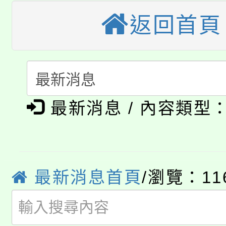
桃園市115學年度學生
縣市「校園短影音徵選
程，歡迎學生輔導中心
返回首頁
「桃園市補助參觀特色
要點
門員」簡章及活動海報
心理、諮商輔導、社會
115年度「教育部表揚
展演活動實施計畫」
踴躍報名參加。
系所師生報名參加。
公告本校115學年度第1
義教育推展貢獻獎」
「2026金融保險知識
最新消息 / 內容類型
代理(課)教師甄選結果(
桃園市115學年度學生
車」活動
公告本校115學年度第
生本土語及新住民語歌
最新消息首頁
/瀏覽：11
公告本校115學年度第
代理(課)教師甄選結果(
轉知中國文化大學推廣
代理(課)教師甄選結果(