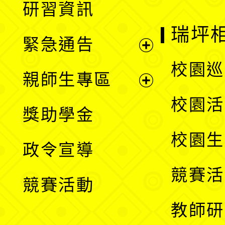
研習資訊
選
開
瑞坪
緊急通告
單
選
展
校園巡
親師生專區
單
開
展
校園活
獎助學金
選
開
校園生
政令宣導
單
選
競賽活
競賽活動
單
教師研