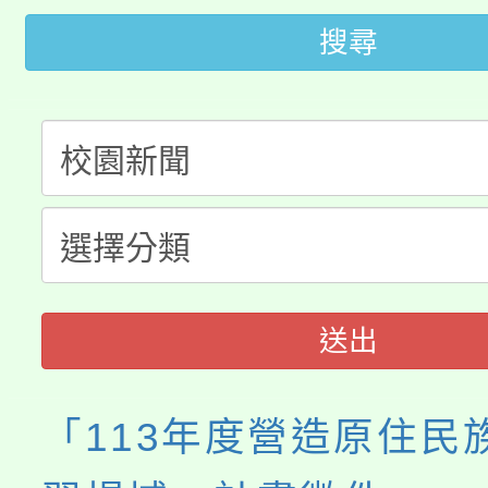
轉知苗栗縣政府辦理11
《TA101》溝通分析
搜尋
桃園市115學年度學生
縣市「校園短影音徵選
程，歡迎學生輔導中心
「桃園市補助參觀特色
要點
門員」簡章及活動海報
心理、諮商輔導、社會
115年度「教育部表揚
展演活動實施計畫」
踴躍報名參加。
系所師生報名參加。
義教育推展貢獻獎」
送出
「113年度營造原住民