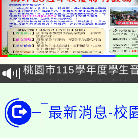
公告本校115學年度第1
「2026金融保險知識
代理(課)教師甄選結果(
桃園市115學年度學生
車」活動
公告本校115學年度第
生本土語及新住民語歌
公告本校115學年度第
代理(課)教師甄選結果(
最新消息-校
轉知中國文化大學推廣
代理(課)教師甄選結果(
轉知苗栗縣政府辦理11
《TA101》溝通分析