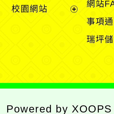
展
網站F
校園網站
開
展
事項通
選
開
瑞坪儲
單
選
單
Powered by
XOOPS