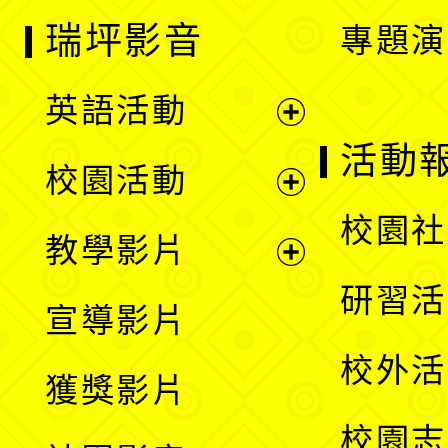
瑞坪影音
專題演
英語活動
展
活動
校園活動
開
展
校園社
教學影片
選
開
展
研習活
宣導影片
單
選
開
校外活
獲獎影片
單
選
校園志