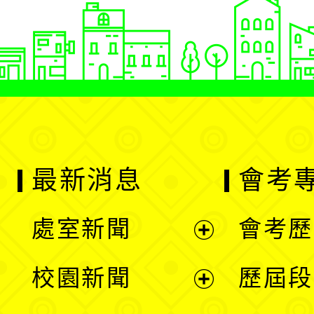
最新消息
會考
處室新聞
會考歷
展
校園新聞
歷屆段
開
展