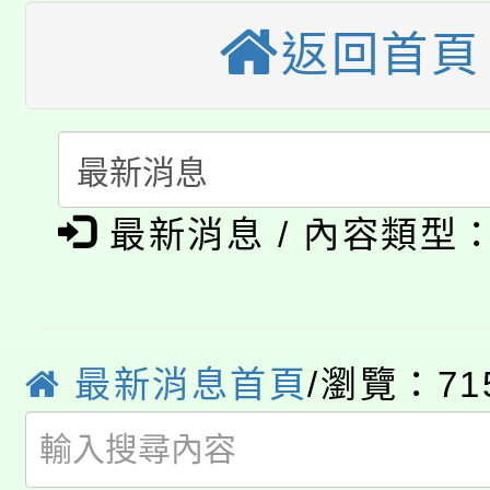
公告本校115學年度第
生本土語及新住民語歌
返回首頁
公告本校115學年度第
代理(課)教師甄選結果(
轉知中國文化大學推廣
代理(課)教師甄選結果(
淨零綠生活教案入校路
《TA101》溝通分析
最新消息 / 內容類型
115年食農教育專業人
會
程，歡迎學生輔導中心
學期銜接期間理賠案件
程
心理、諮商輔導、社會
淨零綠領人才培育課程
學籍身 分審查程序及
系所師生報名參加。
最新消息首頁
/瀏覽：71
公告本校115學年度第1
版
「2026金融保險知識
代理(課)教師甄選結果(