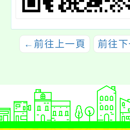
←
前往上一頁
前往下