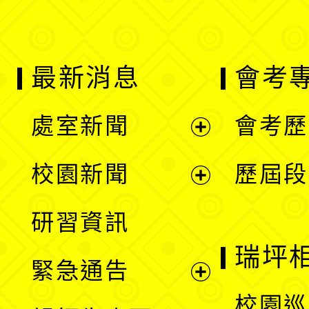
最新消息
會考
處室新聞
會考歷
展
校園新聞
歷屆段
開
展
研習資訊
選
開
瑞坪
緊急通告
單
選
展
校園巡