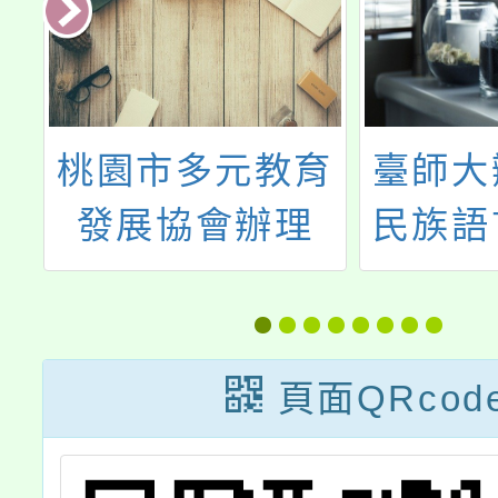
育
臺師大辦理原住
臺中市
民族語言臺北學
一高級
市
習中心112學年
114
數
度第1期「族語
班甄選
請
學習班」招生
頁面QRcod