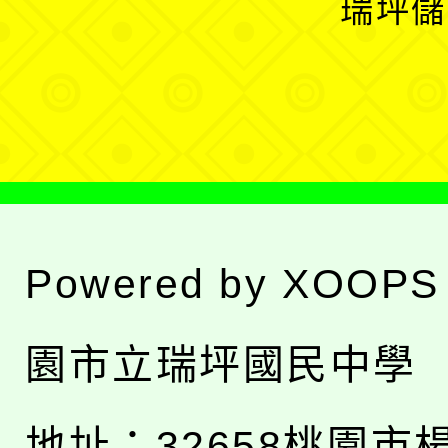
瑞坪儲
單
選
單
Powered by
XOOPS
園市立瑞坪國民中學
地址：
32658桃園市