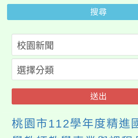
桃園市115學年度學生
車」活動
搜尋
公告本校115學年度第
生本土語及新住民語歌
公告本校115學年度第
代理(課)教師甄選結果(
轉知中國文化大學推廣
代理(課)教師甄選結果(
《TA101》溝通分析
程，歡迎學生輔導中心
送出
心理、諮商輔導、社會
桃園市112學年度精進
系所師生報名參加。