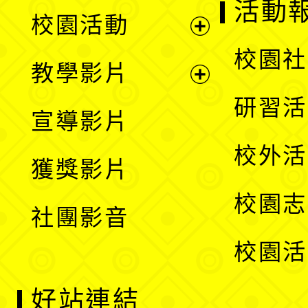
展
活動
校園活動
開
展
校園社
教學影片
選
開
展
研習活
宣導影片
單
選
開
校外活
獲獎影片
單
選
校園志
社團影音
單
校園活
好站連結