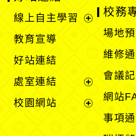
校務
線上自主學習
展
場地預
教育宣導
開
維修通
好站連結
選
會議記
處室連結
單
展
網站F
校園網站
開
展
事項通
選
開