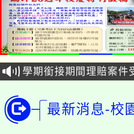
淨零綠生活教案入校路
115年食農教育專業人
會
學期銜接期間理賠案件
程
淨零綠領人才培育課程
學籍身 分審查程序及
公告本校115學年度第1
版
最新消息-校
「2026金融保險知識
代理(課)教師甄選結果(
桃園市115學年度學生
車」活動