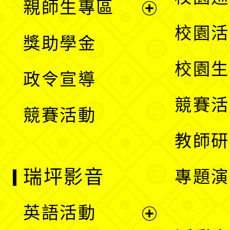
親師生專區
單
開
展
校園活
獎助學金
選
開
校園生
政令宣導
單
選
競賽活
競賽活動
單
教師研
瑞坪影音
專題演
英語活動