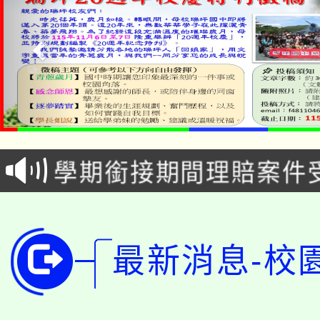
淨零綠生活教案入校路
115年食農教育專業人
會
學期銜接期間理賠案件
程
淨零綠領人才培育課程
學籍身 分審查程序及
公告本校115學年度第1
版
最新消息-校
「2026金融保險知識
代理(課)教師甄選結果(
桃園市115學年度學生
車」活動