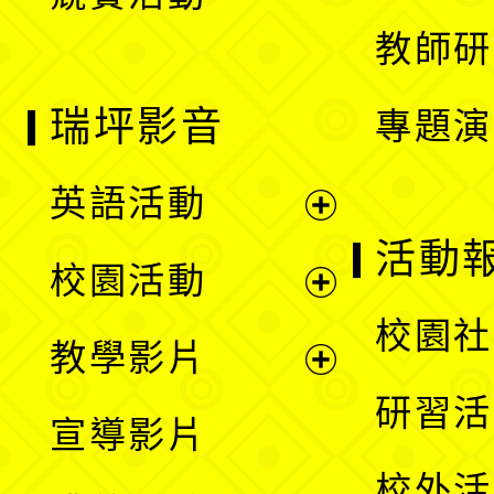
單
教師研
瑞坪影音
專題演
英語活動
展
活動
校園活動
開
展
校園社
教學影片
選
開
展
研習活
宣導影片
單
選
開
校外活