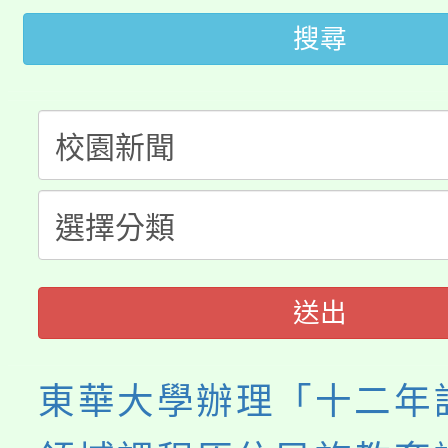
桃園市115學年度學生
車」活動
搜尋
公告本校115學年度第
生本土語及新住民語歌
公告本校115學年度第
代理(課)教師甄選結果(
轉知中國文化大學推廣
代理(課)教師甄選結果(
《TA101》溝通分析
程，歡迎學生輔導中心
送出
心理、諮商輔導、社會
東華大學辦理「十二年
系所師生報名參加。