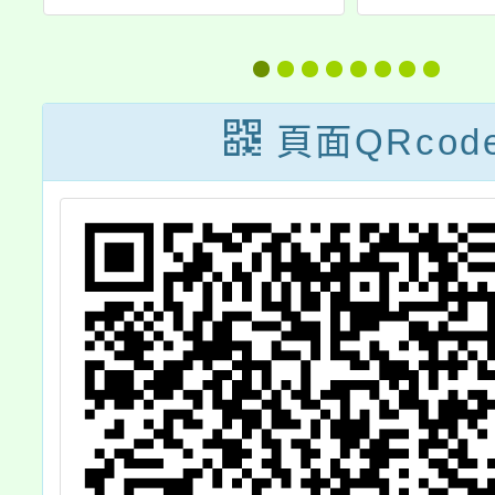
學
學校113學年度
辦理「2
」
科學班甄選入學
車與車
簡章
研
頁面QRcod