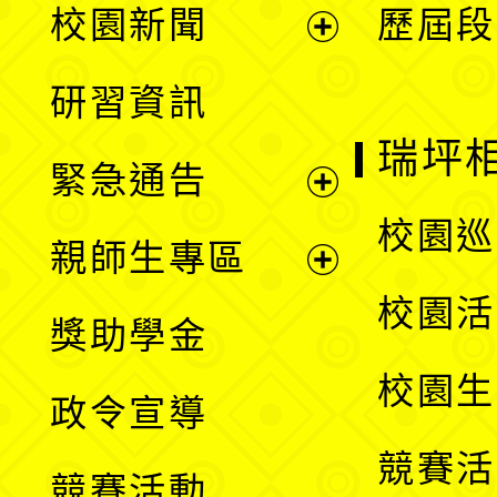
校園新聞
歷屆段
開
展
研習資訊
選
開
瑞坪
緊急通告
單
選
展
校園巡
親師生專區
單
開
展
校園活
獎助學金
選
開
校園生
政令宣導
單
選
競賽活
競賽活動