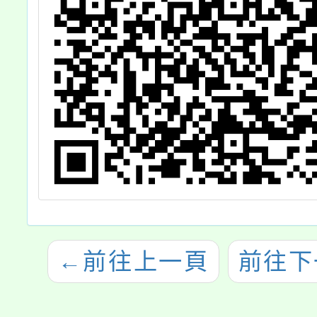
←
前往上一頁
前往下