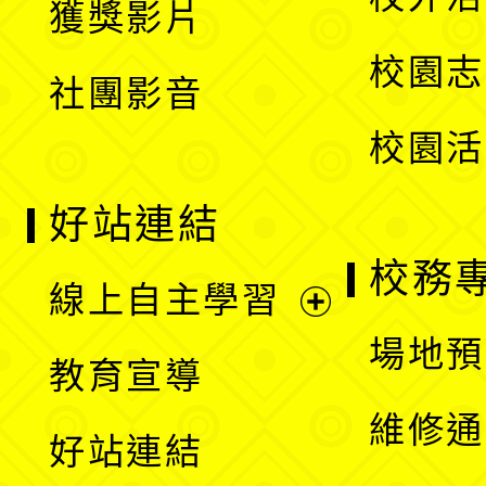
獲獎影片
單
選
校園志
社團影音
單
校園活
好站連結
校務
線上自主學習
展
場地預
教育宣導
開
維修通
好站連結
選