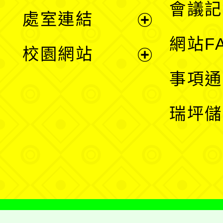
會議記
處室連結
單
展
網站F
校園網站
開
展
事項通
選
開
瑞坪儲
單
選
單