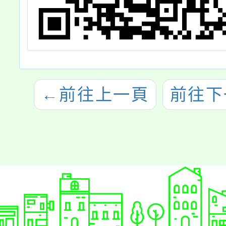
←
前往上一頁
前往下