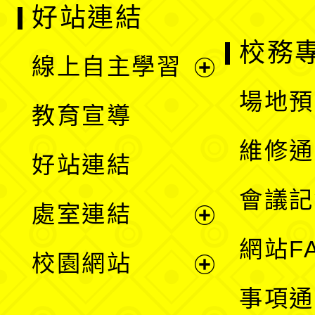
好站連結
校務
線上自主學習
展
場地預
教育宣導
開
維修通
好站連結
選
會議記
處室連結
單
展
網站F
校園網站
開
展
事項通