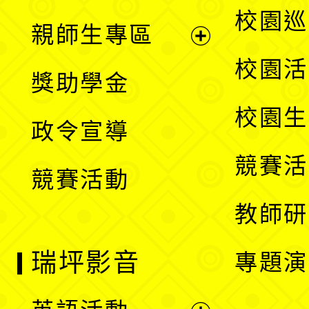
選
展
校園巡
親師生專區
單
開
展
校園活
獎助學金
選
開
校園生
政令宣導
單
選
競賽活
競賽活動
單
教師研
瑞坪影音
專題演