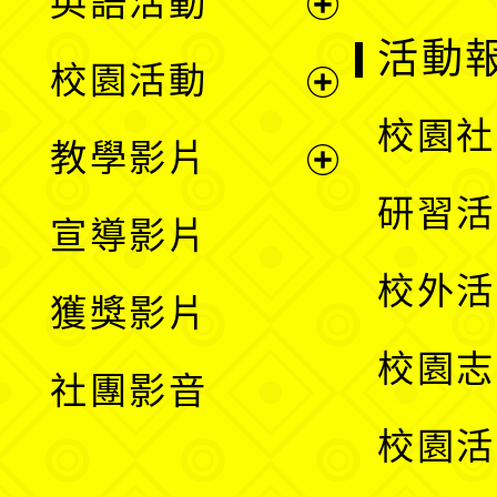
英語活動
展
活動
校園活動
開
展
校園社
教學影片
選
開
展
研習活
宣導影片
單
選
開
校外活
獲獎影片
單
選
校園志
社團影音
單
校園活