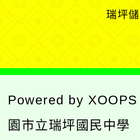
選
開
瑞坪儲
單
選
單
Powered by
XOOPS
園市立瑞坪國民中學