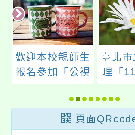
學
歡迎本校親師生
臺北市
生
報名參加「公視
理「1
師
兒少25週年系列
域課程
節目試映X座談
導國際
會」，敬請查
會暨
頁面QRcod
照。