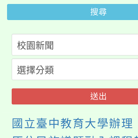
大園自造教育及科技中心
視費優惠，中低收入戶
搜尋
大溪自造教育及科技中心
份教師增能研習
半價優惠，詳情可洽有
淨零綠生活教案入校路
份教師研習
者。
115年食農教育專業人
會
程
送出
國立臺中教育大學辦理「