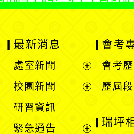
最新消息
會考
處室新聞
會考歷
展
校園新聞
歷屆段
開
展
研習資訊
選
開
瑞坪
緊急通告
單