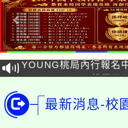
「本色祭」8/29、30
8/21下午1時於龍潭區
場熱烈登場!
YOUNG桃局內行報名
徵才活動。
8月14至27日，桃園
局官網。
115年桃園市運動會8/1
開!
最新消息-校
桃園市低收入戶享有免
田徑場及游泳池舉行。
大園自造教育及科技中心
視費優惠，中低收入戶