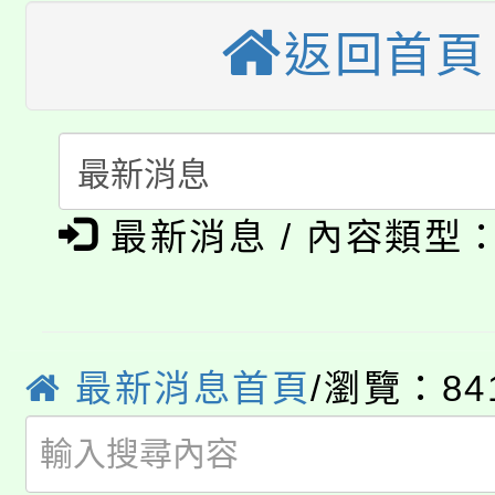
大溪自造教育及科技中心
份教師增能研習
半價優惠，詳情可洽有
返回首頁
淨零綠生活教案入校路
份教師研習
者。
115年食農教育專業人
會
「本色祭」8/29、30
程
8/21下午1時於龍潭區
最新消息 / 內容類型
場熱烈登場!
YOUNG桃局內行報名
徵才活動。
8月14至27日，桃園
局官網。
最新消息首頁
/瀏覽：84
115年桃園市運動會8/1
開!
桃園市低收入戶享有免
田徑場及游泳池舉行。