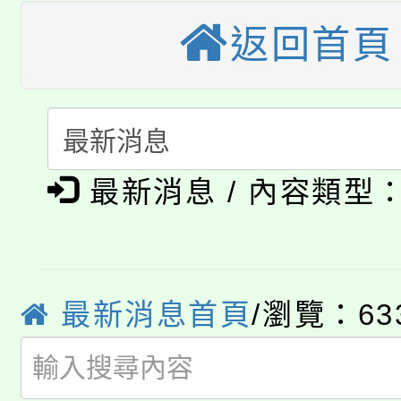
大園自造教育及科技中心
視費優惠，中低收入戶
返回首頁
大溪自造教育及科技中心
份教師增能研習
半價優惠，詳情可洽有
淨零綠生活教案入校路
份教師研習
者。
公告本校115學年度第1
會
最新消息 / 內容類型
「本色祭」8/29、30
代理(課)教師甄選結果
8/21下午1時於龍潭區
場熱烈登場!
告(尚有缺額)
YOUNG桃局內行報名
徵才活動。
最新消息首頁
/瀏覽：63
8月14至27日，桃園
局官網。
115年桃園市運動會8/1
開!