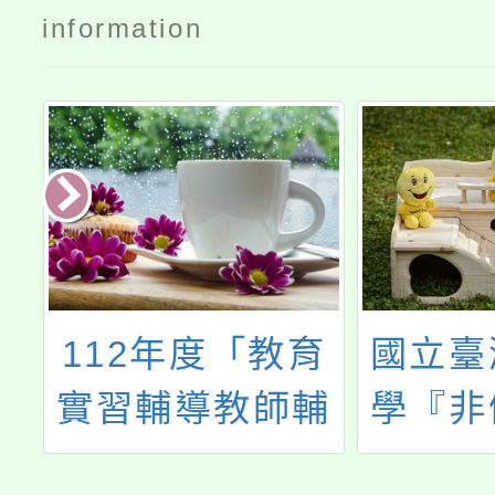
information
育
國立臺灣師範大
「202
輔
學『非健康教育
博覽會
專長教師』教學
師研