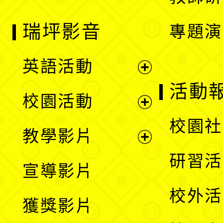
瑞坪影音
專題演
英語活動
展
活動
校園活動
開
展
校園社
教學影片
選
開
展
研習活
宣導影片
單
選
開
校外活
獲獎影片
單
選