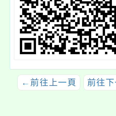
←
前往上一頁
前往下