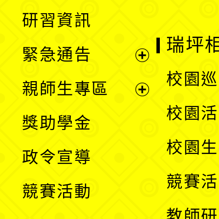
開
展
研習資訊
選
開
瑞坪
緊急通告
單
選
展
校園巡
親師生專區
單
開
展
校園活
獎助學金
選
開
校園生
政令宣導
單
選
競賽活
競賽活動
單
教師研