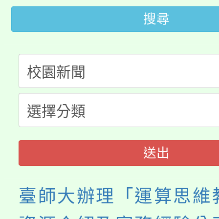
桃園市低收入戶享有免
田徑場及游泳池舉行。
搜尋
大園自造教育及科技中心
視費優惠，中低收入戶
大溪自造教育及科技中心
份教師增能研習
半價優惠，詳情可洽有
淨零綠生活教案入校路
份教師研習
者。
會
送出
臺師大辦理「運算思維