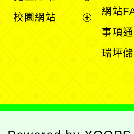
展
網站F
校園網站
開
展
事項通
選
開
瑞坪儲
單
選
單