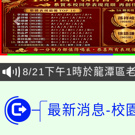
公告本校115學年度第1
「本色祭」8/29、30
代理(課)教師甄選結果
8/21下午1時於龍潭區
場熱烈登場!
告(尚有缺額)
YOUNG桃局內行報名
徵才活動。
8月14至27日，桃園
局官網。
最新消息-校
115年桃園市運動會8/1
開!
桃園市低收入戶享有免
田徑場及游泳池舉行。