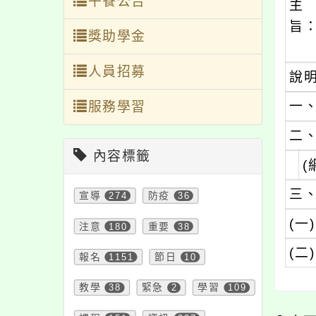
午餐公告
主
旨
獎助學金
人員招募
說
一
服務學習
二
內容標籤
(
三
宣導
274
防疫
36
(一)
注意
180
重要
38
(二)
報名
1151
節日
10
教學
38
緊急
2
學習
109