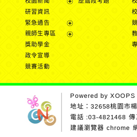
校園新聞
歷屆段考題
開
展
研習資訊
選
開
緊急通告
單
選
展
親師生專區
單
開
展
獎助學金
選
開
政令宣導
單
選
競賽活動
單
Powered by
XOOPS
地址：
32658桃園市
電話 :03-4821468
傳
建議瀏覽器 chrome
網站設計：Neil