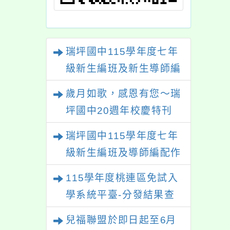
瑞坪國中115學年度七年
級新生編班及新生導師編
配結果
歲月如歌，感恩有您～瑞
坪國中20週年校慶特刊
【熱烈徵稿中】
瑞坪國中115學年度七年
級新生編班及導師編配作
業公告
115學年度桃連區免試入
學系統平臺-分發結果查
詢
兒福聯盟於即日起至6月