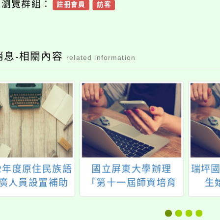
可瀏覽群組：
註冊會員
訪客
消息-相關內容
related information
12年度原住民族語
國立屏東大學辦理
瑞坪國
廣人員設置補助
「第十一屆師資培育
生
畫」第5次甄選
國際學術研討會」
(