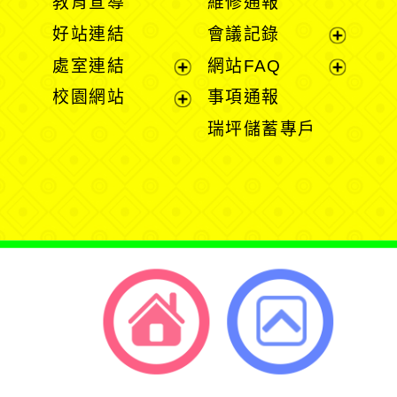
教育宣導
維修通報
開
開
好站連結
會議記錄
選
選
展
處室連結
網站FAQ
單
單
開
展
展
校園網站
事項通報
選
開
開
展
瑞坪儲蓄專戶
單
選
選
開
單
單
選
單
返回首頁
返回頂端