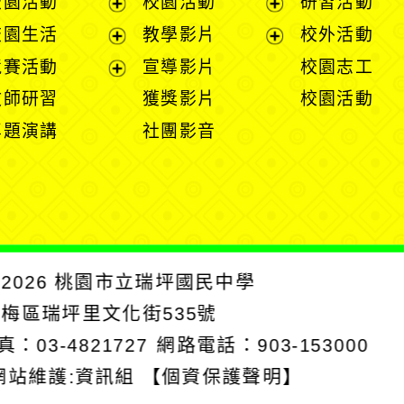
校園活動
校園活動
研習活動
開
展
展
校園生活
教學影片
校外活動
選
開
開
展
展
競賽活動
宣導影片
校園志工
單
選
選
開
開
展
教師研習
獲獎影片
校園活動
單
單
選
選
開
專題演講
社團影音
單
單
選
單
2026
桃園市立瑞坪國民中學
楊梅區瑞坪里文化街535號
真：03-4821727
網路電話：903-153000
網站維護:資訊組
【個資保護聲明】