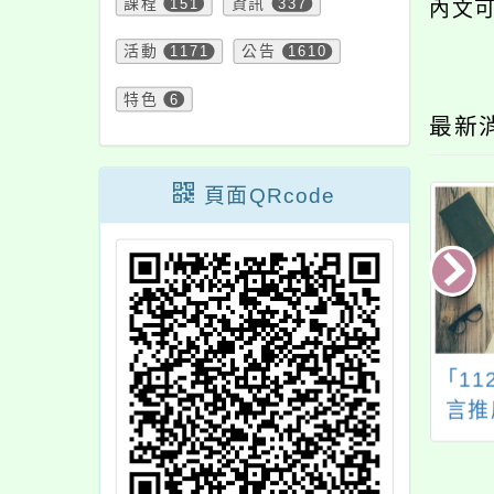
課程
151
資訊
337
內文
活動
1171
公告
1610
特色
6
最新
頁面QRcode
團法人新北市靈鷲
「桃園客語開班及認
「1
善基金會「第21
證獎勵平臺」教育訓
言推
靈鷲山普仁獎」申
練
計
請一案