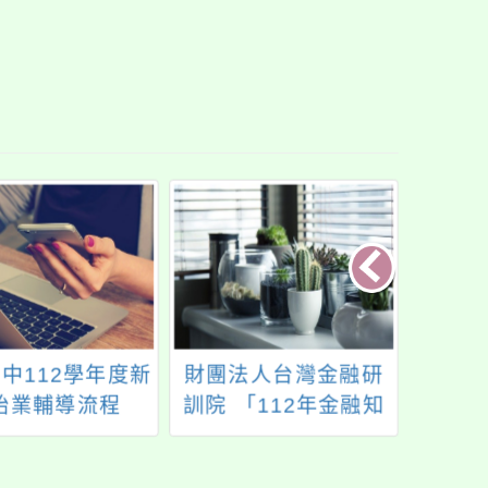
中112學年度新
財團法人台灣金融研
112-
始業輔導流程
訓院 「112年金融知
實作教
8/24-8/25)
識線上競賽活動辦
危機(
法」