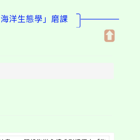
「海洋生態學」磨課
開
啟
上
方
區
塊